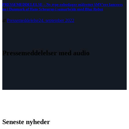
PRESSEMEDDELELSE – Ny type robotlager målrettet SMV’ere lanceres
nu i Danmark af Hans Schourup i samarbejde med Blue Robot
af
Pressemeddelelse
24. september 2022
Pressemeddelelser med audio
Seneste nyheder