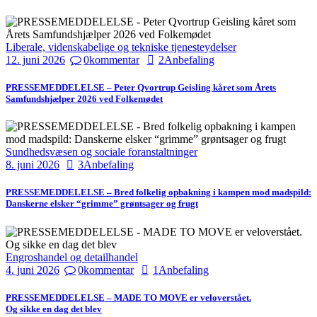
Liberale, videnskabelige og tekniske tjenesteydelser
12. juni 2026
0
kommentar
2
Anbefaling
PRESSEMEDDELELSE – Peter Qvortrup Geisling kåret som Årets
Samfundshjælper 2026 ved Folkemødet
Sundhedsvæsen og sociale foranstaltninger
8. juni 2026
3
Anbefaling
PRESSEMEDDELELSE – Bred folkelig opbakning i kampen mod madspild:
Danskerne elsker “grimme” grøntsager og frugt
Engroshandel og detailhandel
4. juni 2026
0
kommentar
1
Anbefaling
PRESSEMEDDELELSE – MADE TO MOVE er veloverstået.
Og sikke en dag det blev