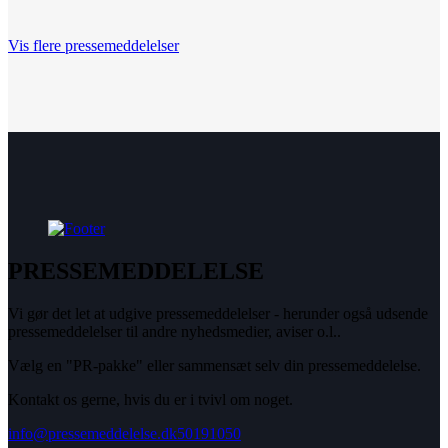
Vis flere pressemeddelelser
PRESSEMEDDELELSE
Vi gør det let at udgive pressemeddelelser - herunder også udsende
pressemeddelelser til andre nyhedsmedier, aviser o.l..
Vælg en "PR-pakke" eller sammensæt selv din pressemeddelelse.
Kontakt os gerne, hvis du er i tvivl om noget.
info@pressemeddelelse.dk
50191050