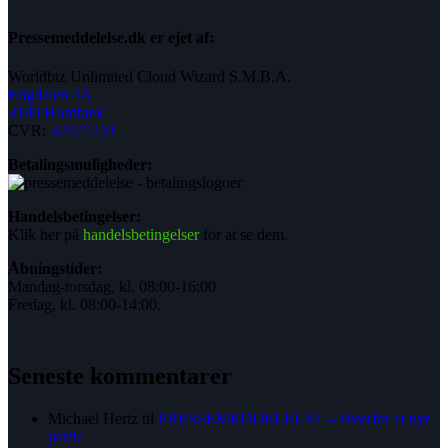
Pressemeddelelse.dk er ejet af:
Worldbiz Unlimited Cloud Wizard S.M.B.A.
Engdalen 4A
3100 Hornbæk
CVR:
32477259
Betalingsmuligheder:
Handelsbetingelser:
Klik her på
handelsbetingelser
for at se dem.
Åbningstider:
Mandag-torsdag, kl. 08:00-16:00
Fredag, kl. 08:00-14:00.
Seneste kommentarer
Michael Hertz
til
PRESSEMEDDELELSE – Hvorfor et nyt
parti?