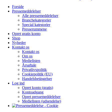
Forside
Pressemeddelelser
Alle pressemeddelelser
Branchekategorier
Special kategorier
Presserummene
Opret gratis konto
Shop
Nyheder
Kontakt os
Kontakt os
Om os
Medielisten
Årsaftale
Privatlivspolitik
Cookiepolitik (EU)
Handelsbetingelser
Log ind
Opret konto (gratis)
Kontoadgang
Opret pressemeddelelser
Medielisten (udsendelse)