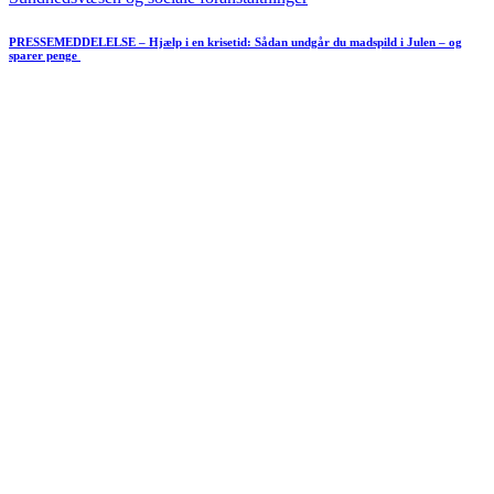
PRESSEMEDDELELSE – Hjælp i en krisetid: Sådan undgår du madspild i Julen – og
sparer penge