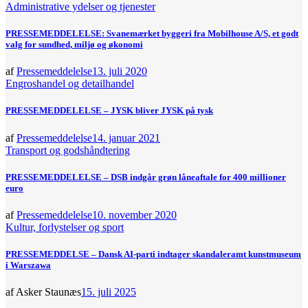
Administrative ydelser og tjenester
PRESSEMEDDELELSE: Svanemærket byggeri fra Mobilhouse A/S, et godt
valg for sundhed, miljø og økonomi
af
Pressemeddelelse
13. juli 2020
Engroshandel og detailhandel
PRESSEMEDDELELSE – JYSK bliver JYSK på tysk
af
Pressemeddelelse
14. januar 2021
Transport og godshåndtering
PRESSEMEDDELELSE – DSB indgår grøn låneaftale for 400 millioner
euro
af
Pressemeddelelse
10. november 2020
Kultur, forlystelser og sport
PRESSEMEDDELSE – Dansk AI-parti indtager skandaleramt kunstmuseum
i Warszawa
af Asker Staunæs
15. juli 2025