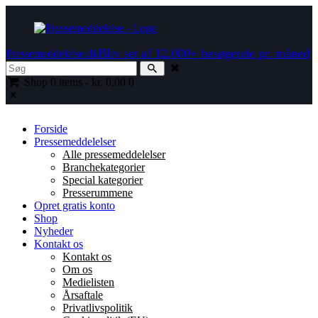
Bliv set af 12.000+ besøgende pr. måned
Pressemeddelelse.dk
Shop
0 items
-
kr. 0,00
0
Forside
Pressemeddelelser
Alle pressemeddelelser
Branchekategorier
Special kategorier
Presserummene
Opret gratis konto
Shop
Nyheder
Kontakt os
Kontakt os
Om os
Medielisten
Årsaftale
Privatlivspolitik