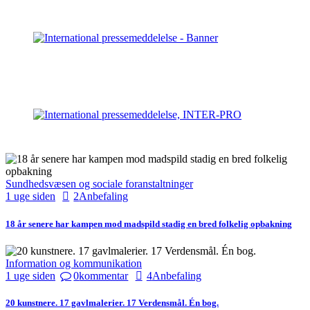
Sundhedsvæsen og sociale foranstaltninger
1 uge siden
2
Anbefaling
18 år senere har kampen mod madspild stadig en bred folkelig opbakning
Information og kommunikation
1 uge siden
0
kommentar
4
Anbefaling
20 kunstnere. 17 gavlmalerier. 17 Verdensmål. Én bog.