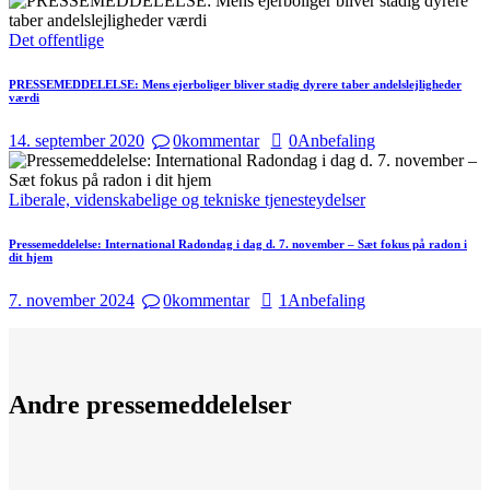
Det offentlige
PRESSEMEDDELELSE: Mens ejerboliger bliver stadig dyrere taber andelslejligheder
værdi
14. september 2020
0
kommentar
0
Anbefaling
Liberale, videnskabelige og tekniske tjenesteydelser
Pressemeddelelse: International Radondag i dag d. 7. november – Sæt fokus på radon i
dit hjem
7. november 2024
0
kommentar
1
Anbefaling
Andre pressemeddelelser