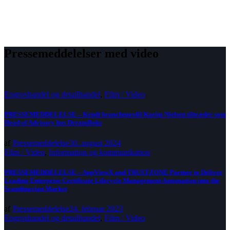
Pressemeddelelser med video
Engroshandel og detailhandel
,
Film / Video
PRESSEMEDDELELSE – Kendt brancheprofil Karim Nielsen tiltræder som
Head of Advisory hos DreamBoks
af
Pressemeddelelse
30. august 2024
Film / Video
,
Information og kommunikation
PRESSEMEDDELELSE – AppViewX and TRUSTZONE Partner to Deliver
Leading Enterprise Certificate Lifecycle Management Automation into the
Scandinavian Market
af
Pressemeddelelse
24. februar 2023
Engroshandel og detailhandel
,
Film / Video