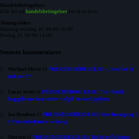
Handelsbetingelser:
Klik her på
handelsbetingelser
for at se dem.
Åbningstider:
Mandag-torsdag, kl. 08:00-16:00
Fredag, kl. 08:00-14:00.
Seneste kommentarer
Michael Hertz
til
PRESSEMEDDELELSE – Hvorfor et
nyt parti?
Lucas Scott
til
PRESSEMEDDELELSE: Travlhed i
byggebranchen smitter af på beskæftigelsen
Isa Bendsen
til
PRESSEMEDDELELSE: Stor fremgang i
virksomhedernes websalg
Morten
til
PRESSEMEDDELELSE: Tid til refleksion –