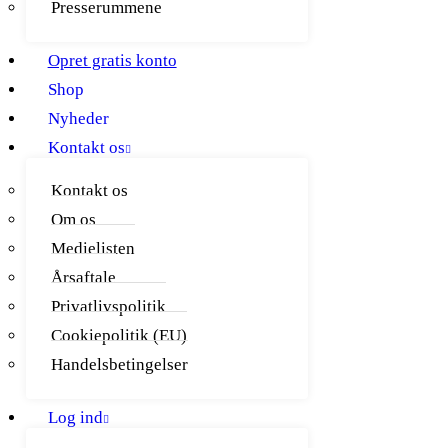
Presserummene
Opret gratis konto
Shop
Nyheder
Kontakt os
Kontakt os
Om os
Medielisten
Årsaftale
Privatlivspolitik
Cookiepolitik (EU)
Handelsbetingelser
Log ind