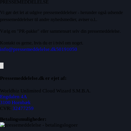
PRESSEMEDDELELSE
Vi gør det let at udgive pressemeddelelser - herunder også udsende
pressemeddelelser til andre nyhedsmedier, aviser o.l..
Vælg en "PR-pakke" eller sammensæt selv din pressemeddelelse.
Kontakt os gerne, hvis du er i tvivl om noget.
info@pressemeddelelse.dk
50191050
Pressemeddelelse.dk er ejet af:
Worldbiz Unlimited Cloud Wizard S.M.B.A.
Engdalen 4A
3100 Hornbæk
CVR:
32477259
Betalingsmuligheder: