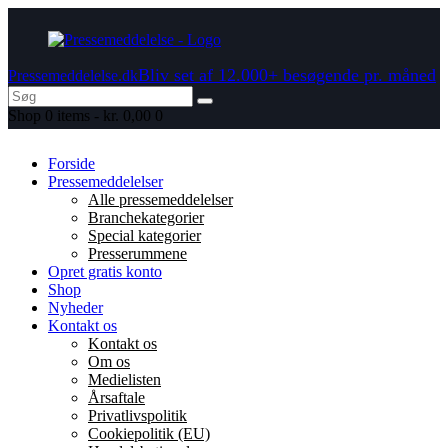
Bliv set af 12.000+ besøgende pr. måned
Pressemeddelelse.dk
Shop
0 items
-
kr. 0,00
0
Forside
Pressemeddelelser
Alle pressemeddelelser
Branchekategorier
Special kategorier
Presserummene
Opret gratis konto
Shop
Nyheder
Kontakt os
Kontakt os
Om os
Medielisten
Årsaftale
Privatlivspolitik
Cookiepolitik (EU)