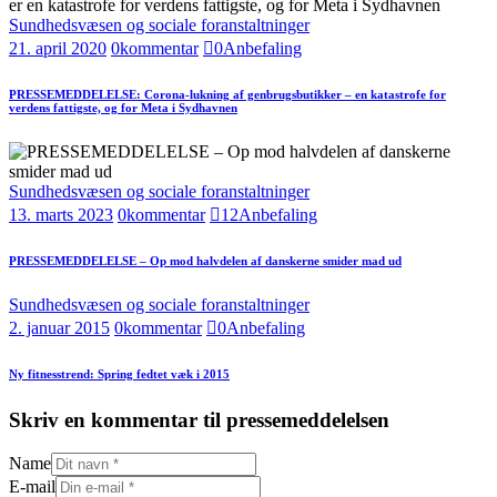
Sundhedsvæsen og sociale foranstaltninger
21. april 2020
0
kommentar
0
Anbefaling
PRESSEMEDDELELSE: Corona-lukning af genbrugsbutikker – en katastrofe for
verdens fattigste, og for Meta i Sydhavnen
Sundhedsvæsen og sociale foranstaltninger
13. marts 2023
0
kommentar
12
Anbefaling
PRESSEMEDDELELSE – Op mod halvdelen af danskerne smider mad ud
Sundhedsvæsen og sociale foranstaltninger
2. januar 2015
0
kommentar
0
Anbefaling
Ny fitnesstrend: Spring fedtet væk i 2015
Skriv en kommentar til pressemeddelelsen
Name
E-mail