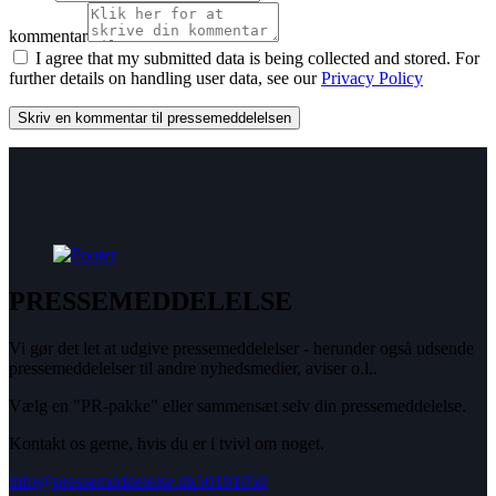
kommentar
I agree that my submitted data is being collected and stored. For
further details on handling user data, see our
Privacy Policy
PRESSEMEDDELELSE
Vi gør det let at udgive pressemeddelelser - herunder også udsende
pressemeddelelser til andre nyhedsmedier, aviser o.l..
Vælg en "PR-pakke" eller sammensæt selv din pressemeddelelse.
Kontakt os gerne, hvis du er i tvivl om noget.
info@pressemeddelelse.dk
50191050