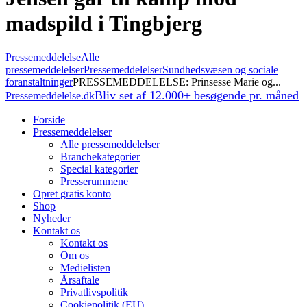
madspild i Tingbjerg
Pressemeddelelse
Alle
pressemeddelelser
Pressemeddelelser
Sundhedsvæsen og sociale
foranstaltninger
PRESSEMEDDELELSE: Prinsesse Marie og...
Bliv set af 12.000+ besøgende pr. måned
Pressemeddelelse.dk
Forside
Pressemeddelelser
Alle pressemeddelelser
Branchekategorier
Special kategorier
Presserummene
Opret gratis konto
Shop
Nyheder
Kontakt os
Kontakt os
Om os
Medielisten
Årsaftale
Privatlivspolitik
Cookiepolitik (EU)