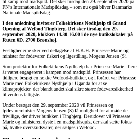
til kamp mod madspild. Det sker tirsdag den 29. september 2020 på
FN’s Internationale Madspildsdag – som nu også bliver Danmarks
Nationale Madspildsdag.
I den anledning inviterer Folkekirkens Nødhjælp til Grand
Opening af Wefood Tingbjerg. Det sker tirsdag den 29.
september 2020, klokken 14.30-16.00 i de nye butikslokaler på
Ruten 6D, 2700 Brønshøj.
Festlighederne sker ved deltagelse af H.K.H. Prinsesse Marie og
minister for fødevarer, fiskeri og ligestilling, Mogens Jensen (S).
Som protektor for Folkekirkens Nødhjælp har Prinsesse Marie i flere
år været engagereret i kampen mod madspild. Prinsessen har
tidligere besøgt en række Wefood-butikker, og i foråret var Prinsesse
Marie med Folkekirkens Nødhjælp i Uganda for at se
klimaprojekter, der blandt andet skal sikre større fødevaresikkerhed
til verdens fattigste.
Under besøget den 29. september 2020 vil Prinsessen og
fødevareminister Mogens Jensen (S) få mulighed for at møde de
frivillige, der driver butikken i Tingbjerg. Derudover vil Prinsesse
Marie og ministeren dyste i en madspildsquiz, der skal sætte fokus
på, hvilke overskudsvarer, der sælges i Wefood.