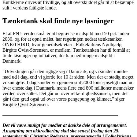
Butikkerne drives af frivillige, og alt overskuddet går til at bekæmpe
sult i verdens fattigste lande.
Tænketank skal finde nye løsninger
Et af FN’s verdensmål er at begrænse madspild med 50 pct. inden
2030, og for at opnå målet, har regeringen nedsat tænketanken
ONE/THIRD, hvor generalsekretær i Folkekirkens Nødhjælp,
Birgitte Qvist-Sørensen, er medlem. Tænketanken har til formål at
finde løsninger og initiativer, der kan nedbringe madspild i
Danmark.
”Udviklingen går den rigtige vej i Danmark, og vi smider mindre
mad ud i dag, end vi gjorde for 10 år siden. Men der er stadig meget,
vi kan gøre. I dag smider vi i gennemsnit 2000 tons spiseligt mad ud
hver eneste dag i Danmark, mens flere end 800 millioner mennesker
verden over sulter. Det går ud over retfærdighedssansen, men det
går i den grad også ud over vores pengepung og klimaet,” siger
Birgitte Qvist-Sørensen.
———————————————————————————
Det vil være muligt for medier at dække dele af arrangementet.
Ansøgning om akkreditering skal ske senest fredag den 25.
september til: Christina Pedersen, presseansvarlig i Folkekirkens