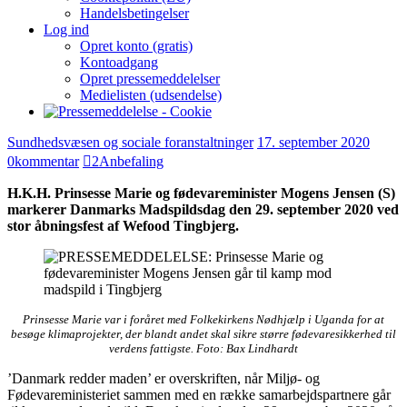
Handelsbetingelser
Log ind
Opret konto (gratis)
Kontoadgang
Opret pressemeddelelser
Medielisten (udsendelse)
Sundhedsvæsen og sociale foranstaltninger
17. september 2020
0
kommentar
2
Anbefaling
H.K.H. Prinsesse Marie og fødevareminister Mogens Jensen (S)
markerer Danmarks Madspildsdag den 29. september 2020 ved
stor åbningsfest af Wefood Tingbjerg.
Prinsesse Marie var i foråret med Folkekirkens Nødhjælp i Uganda for at
besøge klimaprojekter, der blandt andet skal sikre større fødevaresikkerhed til
verdens fattigste. Foto: Bax Lindhardt
’Danmark redder maden’ er overskriften, når Miljø- og
Fødevareministeriet sammen med en række samarbejdspartnere går