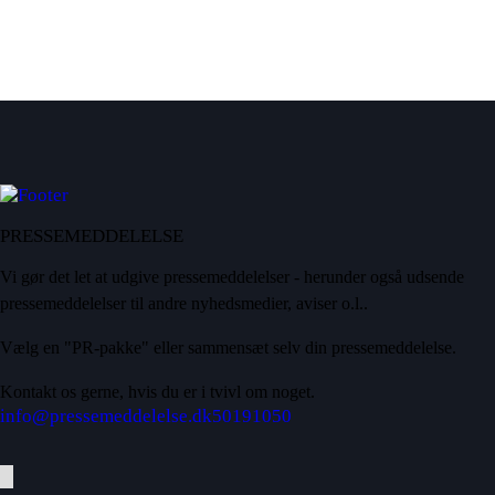
PRESSEMEDDELELSE
Vi gør det let at udgive pressemeddelelser - herunder også udsende
pressemeddelelser til andre nyhedsmedier, aviser o.l..
Vælg en "PR-pakke" eller sammensæt selv din pressemeddelelse.
Kontakt os gerne, hvis du er i tvivl om noget.
info@pressemeddelelse.dk
50191050