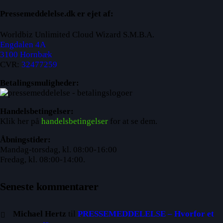
Pressemeddelelse.dk er ejet af:
Worldbiz Unlimited Cloud Wizard S.M.B.A.
Engdalen 4A
3100 Hornbæk
CVR:
32477259
Betalingsmuligheder:
Handelsbetingelser:
Klik her på
handelsbetingelser
for at se dem.
Åbningstider:
Mandag-torsdag, kl. 08:00-16:00
Fredag, kl. 08:00-14:00.
Seneste kommentarer
Michael Hertz
til
PRESSEMEDDELELSE – Hvorfor et