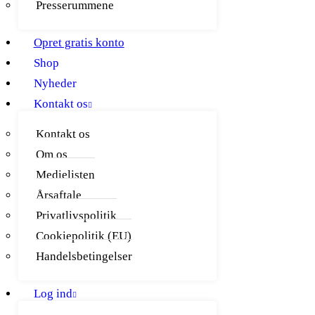
Presserummene
Opret gratis konto
Shop
Nyheder
Kontakt os
Kontakt os
Om os
Medielisten
Årsaftale
Privatlivspolitik
Cookiepolitik (EU)
Handelsbetingelser
Log ind