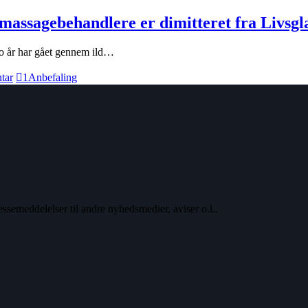
agebehandlere er dimitteret fra Livsglæd
e to år har gået gennem ild…
tar
1
Anbefaling
ssemeddelelser til andre nyhedsmedier, aviser o.l..