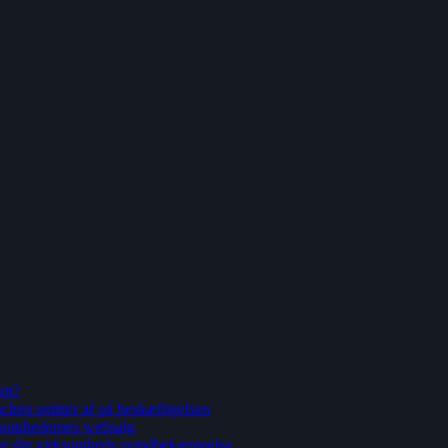
ti?
 smitter af på beskæftigelsen
omhedernes websalg
 din virksomheds svindbekæmpelse