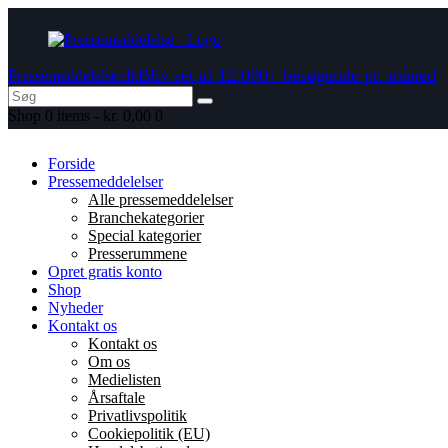
Bliv set af 12.000+ besøgende pr. måned
Pressemeddelelse.dk
Shop
0 items
-
kr. 0,00
0
Forside
Pressemeddelelser
Alle pressemeddelelser
Branchekategorier
Special kategorier
Presserummene
Opret gratis konto
Shop
Nyheder
Kontakt os
Kontakt os
Om os
Medielisten
Årsaftale
Privatlivspolitik
Cookiepolitik (EU)