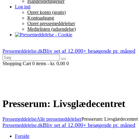
Handelsbetingelser
Log ind
Opret konto (gratis)
Kontoadgang
Opret pressemeddelelser
Medielisten (udsendelse)
Bliv set af 12.000+ besøgende pr. måned
Pressemeddelelse.dk
Shopping Cart
0 items
-
kr. 0,00
0
Presserum: Livsglædecentret
Pressemeddelelse
Alle pressemeddelelser
Presserum: Livsglædecentret
Bliv set af 12.000+ besøgende pr. måned
Pressemeddelelse.dk
Forside