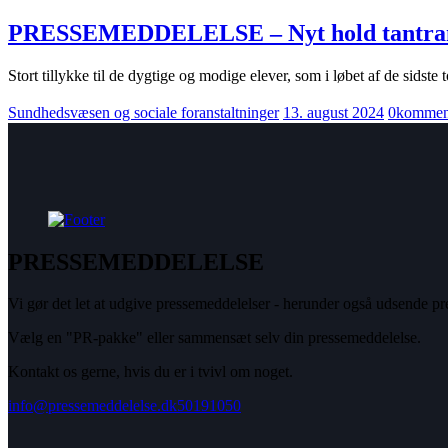
PRESSEMEDDELELSE – Nyt hold tantramass
Stort tillykke til de dygtige og modige elever, som i løbet af de sidst
Sundhedsvæsen og sociale foranstaltninger
13. august 2024
0
kommen
PRESSEMEDDELELSE
Vi gør det let at udgive pressemeddelelser - herunder også udsende pre
Vælg en "PR-pakke" eller sammensæt selv din pressemeddelelse.
Kontakt os gerne, hvis du er i tvivl om noget.
info@pressemeddelelse.dk
50191050