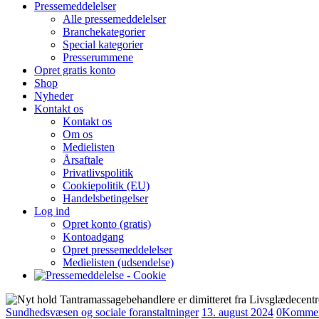
Pressemeddelelser
Alle pressemeddelelser
Branchekategorier
Special kategorier
Presserummene
Opret gratis konto
Shop
Nyheder
Kontakt os
Kontakt os
Om os
Medielisten
Årsaftale
Privatlivspolitik
Cookiepolitik (EU)
Handelsbetingelser
Log ind
Opret konto (gratis)
Kontoadgang
Opret pressemeddelelser
Medielisten (udsendelse)
Sundhedsvæsen og sociale foranstaltninger
13. august 2024
0
Kommen