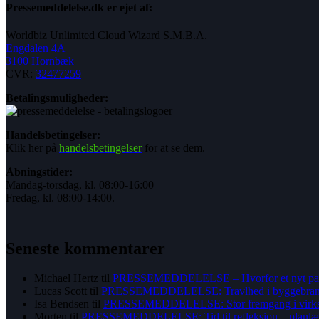
Pressemeddelelse.dk er ejet af:
Worldbiz Unlimited Cloud Wizard S.M.B.A.
Engdalen 4A
3100 Hornbæk
CVR:
32477259
Betalingsmuligheder:
Handelsbetingelser:
Klik her på
handelsbetingelser
for at se dem.
Åbningstider:
Mandag-torsdag, kl. 08:00-16:00
Fredag, kl. 08:00-14:00.
Seneste kommentarer
Michael Hertz
til
PRESSEMEDDELELSE – Hvorfor et nyt par
Lucas Scott
til
PRESSEMEDDELELSE: Travlhed i byggebranchen
Isa Bendsen
til
PRESSEMEDDELELSE: Stor fremgang i virks
Morten
til
PRESSEMEDDELELSE: Tid til refleksion – planlæg