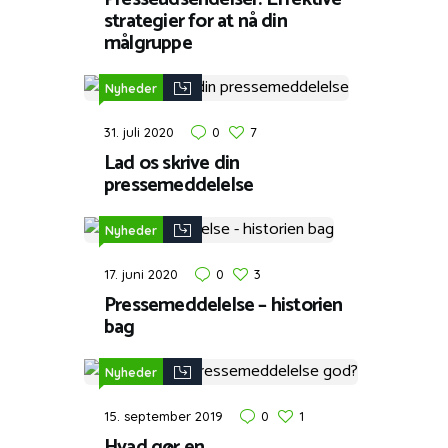
strategier for at nå din
målgruppe
Nyheder
31. juli 2020
0
7
Lad os skrive din
pressemeddelelse
Nyheder
17. juni 2020
0
3
Pressemeddelelse – historien
bag
Nyheder
15. september 2019
0
1
Hvad gør en