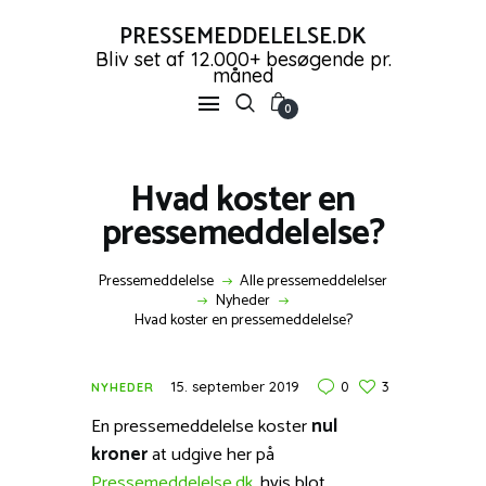
PRESSEMEDDELELSE.DK
Bliv set af 12.000+ besøgende pr.
måned
PRESSEMEDDELELSE.DK
0
Bliv set af 12.000+ besøgende pr. måned
FORSIDE
Hvad koster en
PRESSEMEDDELELSER
pressemeddelelse?
OPRET GRATIS KONTO
SHOP
Pressemeddelelse
Alle pressemeddelelser
NYHEDER
Nyheder
Hvad koster en pressemeddelelse?
KONTAKT OS
LOG IND
15. september 2019
0
3
NYHEDER
En pressemeddelelse koster
nul
kroner
at udgive her på
Pressemeddelelse.dk
, hvis blot