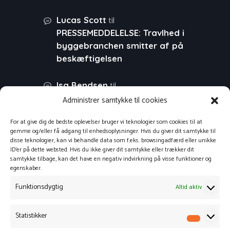
til
Lucas Scott
PRESSEMEDDELELSE: Travlhed i
byggebranchen smitter af på
beskæftigelsen
til
Isa Bendsen
PRESSEMEDDELELSE: Stor
Administrer samtykke til cookies
fremgang i virksomhedernes
For at give dig de bedste oplevelser bruger vi teknologier som cookies til at
websalg
gemme og/eller få adgang til enhedsoplysninger. Hvis du giver dit samtykke til
disse teknologier, kan vi behandle data som f.eks. browsingadfærd eller unikke
til
Morten
PRESSEMEDDELELSE:
ID'er på dette websted. Hvis du ikke giver dit samtykke eller trækker dit
samtykke tilbage, kan det have en negativ indvirkning på visse funktioner og
Tid til refleksion – planlæg din
egenskaber.
virksomheds
Funktionsdygtig
Altid aktiv
svindbekæmpelse
til
Mik
PRESSEMEDDELELSE: Tid
Statistikker
Statisti
til refleksion – planlæg din