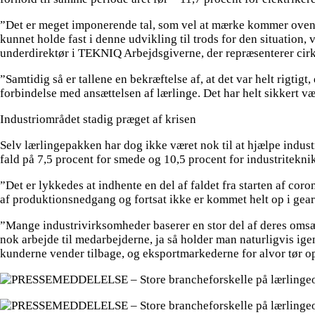
”Det er meget imponerende tal, som vel at mærke kommer oven 
kunnet holde fast i denne udvikling til trods for den situation,
underdirektør i TEKNIQ Arbejdsgiverne, der repræsenterer cirk
”Samtidig så er tallene en bekræftelse af, at det var helt rigti
forbindelse med ansættelsen af lærlinge. Det har helt sikkert væ
Industriområdet stadig præget af krisen
Selv lærlingepakken har dog ikke været nok til at hjælpe indust
fald på 7,5 procent for smede og 10,5 procent for industritekni
”Det er lykkedes at indhente en del af faldet fra starten af coro
af produktionsnedgang og fortsat ikke er kommet helt op i gear
”Mange industrivirksomheder baserer en stor del af deres omsæ
nok arbejde til medarbejderne, ja så holder man naturligvis igen i
kunderne vender tilbage, og eksportmarkederne for alvor tør op