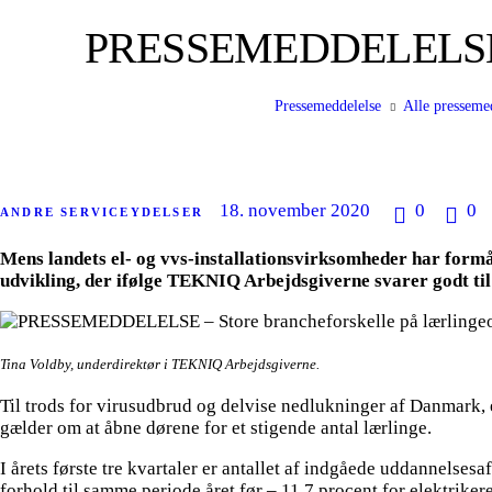
PRESSEMEDDELELSE – S
Pressemeddelelse
Alle presseme
18. november 2020
0
0
ANDRE SERVICEYDELSER
Mens landets el- og vvs-installationsvirksomheder har formået
udvikling, der ifølge TEKNIQ Arbejdsgiverne svarer godt til
Tina Voldby, underdirektør i TEKNIQ Arbejdsgiverne.
Til trods for virusudbrud og delvise nedlukninger af Danmark, er
gælder om at åbne dørene for et stigende antal lærlinge.
I årets første tre kvartaler er antallet af indgåede uddannelses
forhold til samme periode året før – 11,7 procent for elektriker