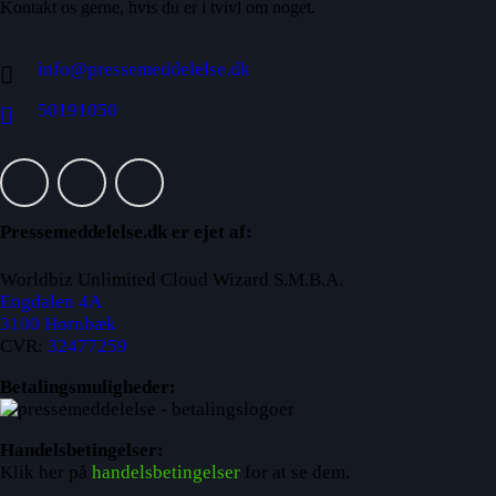
Kontakt os gerne, hvis du er i tvivl om noget.
info@pressemeddelelse.dk
50191050
Pressemeddelelse.dk er ejet af:
Worldbiz Unlimited Cloud Wizard S.M.B.A.
Engdalen 4A
3100 Hornbæk
CVR:
32477259
Betalingsmuligheder:
Handelsbetingelser:
Klik her på
handelsbetingelser
for at se dem.