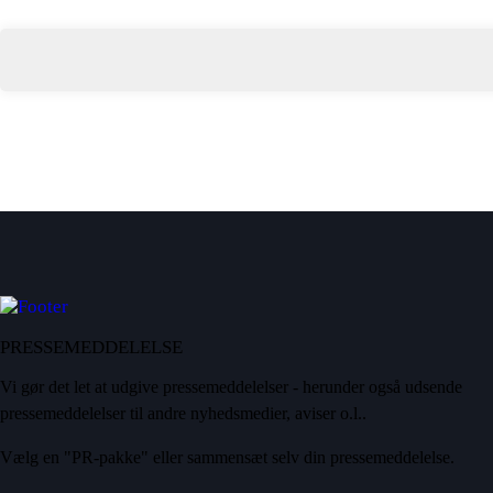
PRESSEMEDDELELSE
Vi gør det let at udgive pressemeddelelser - herunder også udsende
pressemeddelelser til andre nyhedsmedier, aviser o.l..
Vælg en "PR-pakke" eller sammensæt selv din pressemeddelelse.