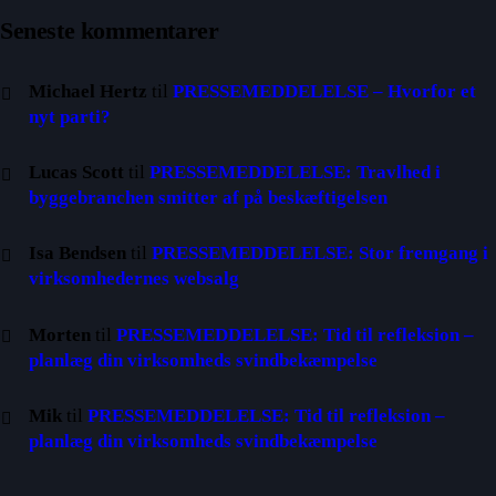
Seneste kommentarer
Michael Hertz
til
PRESSEMEDDELELSE – Hvorfor et
nyt parti?
Lucas Scott
til
PRESSEMEDDELELSE: Travlhed i
byggebranchen smitter af på beskæftigelsen
Isa Bendsen
til
PRESSEMEDDELELSE: Stor fremgang i
virksomhedernes websalg
Morten
til
PRESSEMEDDELELSE: Tid til refleksion –
planlæg din virksomheds svindbekæmpelse
Mik
til
PRESSEMEDDELELSE: Tid til refleksion –
planlæg din virksomheds svindbekæmpelse