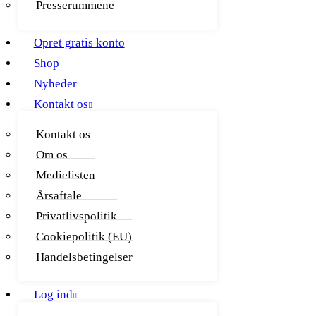
Presserummene
Opret gratis konto
Shop
Nyheder
Kontakt os
Kontakt os
Om os
Medielisten
Årsaftale
Privatlivspolitik
Cookiepolitik (EU)
Handelsbetingelser
Log ind