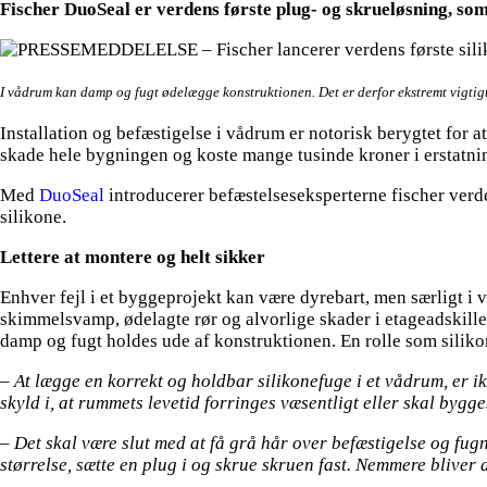
Fischer DuoSeal er verdens første plug- og skrueløsning, som 
I vådrum kan damp og fugt ødelægge konstruktionen. Det er derfor ekstremt vigtigt,
Installation og befæstigelse i vådrum er notorisk berygtet for a
skade hele bygningen og koste mange tusinde kroner i erstatnin
Med
DuoSeal
introducerer befæstelseseksperterne fischer verde
silikone.
Lettere at montere og helt sikker
Enhver fejl i et byggeprojekt kan være dyrebart, men særligt i 
skimmelsvamp, ødelagte rør og alvorlige skader i etageadskillels
damp og fugt holdes ude af konstruktionen. En rolle som siliko
– At lægge en korrekt og holdbar silikonefuge i et vådrum, er i
skyld i, at rummets levetid forringes væsentligt eller skal bygg
– Det skal være slut med at få grå hår over befæstigelse og fugn
størrelse, sætte en plug i og skrue skruen fast. Nemmere bliver 