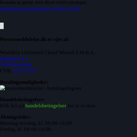
Kontakt os gerne, hvis du er i tvivl om noget.
info@pressemeddelelse.dk
50191050
Pressemeddelelse.dk er ejet af:
Worldbiz Unlimited Cloud Wizard S.M.B.A.
Engdalen 4A
3100 Hornbæk
CVR:
32477259
Betalingsmuligheder:
Handelsbetingelser:
Klik her på
handelsbetingelser
for at se dem.
Åbningstider:
Mandag-torsdag, kl. 08:00-16:00
Fredag, kl. 08:00-14:00.