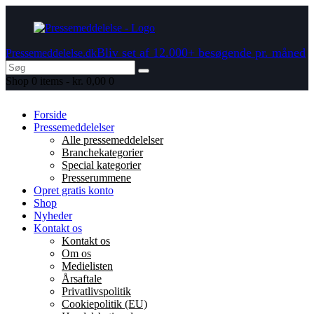
Bliv set af 12.000+ besøgende pr. måned
Pressemeddelelse.dk
Shop
0 items
-
kr. 0,00
0
Forside
Pressemeddelelser
Alle pressemeddelelser
Branchekategorier
Special kategorier
Presserummene
Opret gratis konto
Shop
Nyheder
Kontakt os
Kontakt os
Om os
Medielisten
Årsaftale
Privatlivspolitik
Cookiepolitik (EU)