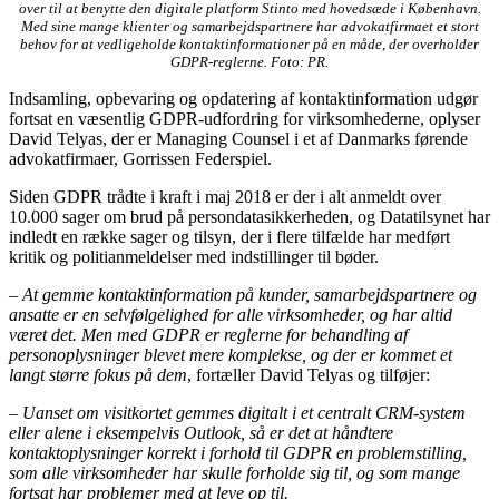
over til at benytte den digitale platform Stinto med hovedsæde i København.
Med sine mange klienter og samarbejdspartnere har advokatfirmaet et stort
behov for at vedligeholde kontaktinformationer på en måde, der overholder
GDPR-reglerne. Foto: PR.
Indsamling, opbevaring og opdatering af kontaktinformation udgør
fortsat en væsentlig GDPR-udfordring for virksomhederne, oplyser
David Telyas, der er Managing Counsel i et af Danmarks førende
advokatfirmaer, Gorrissen Federspiel.
Siden GDPR trådte i kraft i maj 2018 er der i alt anmeldt over
10.000 sager om brud på persondatasikkerheden, og Datatilsynet har
indledt en række sager og tilsyn, der i flere tilfælde har medført
kritik og politianmeldelser med indstillinger til bøder.
–
At gemme kontaktinformation på kunder, samarbejdspartnere og
ansatte er en selvfølgelighed for alle virksomheder, og har altid
været det. Men med GDPR er reglerne for behandling af
personoplysninger blevet mere komplekse, og der er kommet et
langt større fokus på dem
, fortæller David Telyas og tilføjer:
–
Uanset om visitkortet gemmes digitalt i et centralt CRM-system
eller alene i eksempelvis Outlook, så er det at håndtere
kontaktoplysninger korrekt i forhold til GDPR en problemstilling,
som alle virksomheder har skulle forholde sig til, og som mange
fortsat har problemer med at leve op til.