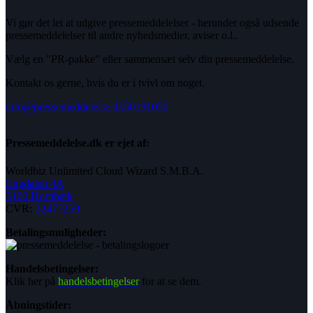
Vi gør det let at udgive pressemeddelelser - herunder også udsende
pressemeddelelser til andre nyhedsmedier, aviser o.l..
Vælg en "PR-pakke" eller sammensæt selv din pressemeddelelse.
Kontakt os gerne, hvis du er i tvivl om noget.
info@pressemeddelelse.dk
50191050
Pressemeddelelse.dk er ejet af:
Worldbiz Unlimited Cloud Wizard S.M.B.A.
Engdalen 4A
3100 Hornbæk
CVR:
32477259
Betalingsmuligheder:
Handelsbetingelser:
Klik her på
handelsbetingelser
for at se dem.
Åbningstider: