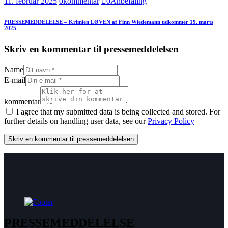
11. februar 2025
0
kommentar
0
Anbefaling
PRESSEMEDDELELSE – Krimien LØVEN af Finn Wiedemann udkommer 19. marts
2025
Skriv en kommentar til pressemeddelelsen
Name
E-mail
kommentar
I agree that my submitted data is being collected and stored. For
further details on handling user data, see our
Privacy Policy
PRESSEMEDDELELSE