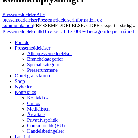
Pressemeddelelse
Alle
pressemeddelelser
Pressemeddelelser
Information og
kommunikation
PRESSEMEDDELELSE: GDPR-ekspert – stadig...
Bliv set af 12.000+ besøgende pr. måned
Pressemeddelelse.dk
Forside
Pressemeddelelser
Alle pressemeddelelser
Branchekategorier
Special kategorier
Presserummene
Opret gratis konto
Shop
Nyheder
Kontakt os
Kontakt os
Om os
Medielisten
Årsaftale
Privatlivspolitik
Cookiepolitik (EU)
Handelsbetingelser
Log ind