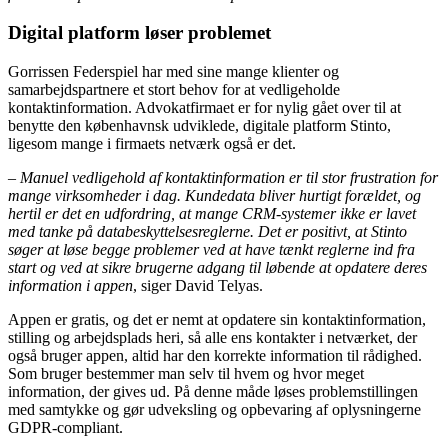
Digital platform løser problemet
Gorrissen Federspiel har med sine mange klienter og
samarbejdspartnere et stort behov for at vedligeholde
kontaktinformation. Advokatfirmaet er for nylig gået over til at
benytte den københavnsk udviklede, digitale platform Stinto,
ligesom mange i firmaets netværk også er det.
–
Manuel vedligehold af kontaktinformation er til stor frustration for
mange virksomheder i dag. Kundedata bliver hurtigt forældet, og
hertil er det en udfordring, at mange CRM-systemer ikke er lavet
med tanke på databeskyttelsesreglerne. Det er positivt, at Stinto
søger at løse begge problemer ved at have tænkt reglerne ind fra
start og ved at sikre brugerne adgang til løbende at opdatere deres
information i appen
, siger David Telyas.
Appen er gratis, og det er nemt at opdatere sin kontaktinformation,
stilling og arbejdsplads heri, så alle ens kontakter i netværket, der
også bruger appen, altid har den korrekte information til rådighed.
Som bruger bestemmer man selv til hvem og hvor meget
information, der gives ud. På denne måde løses problemstillingen
med samtykke og gør udveksling og opbevaring af oplysningerne
GDPR-compliant.