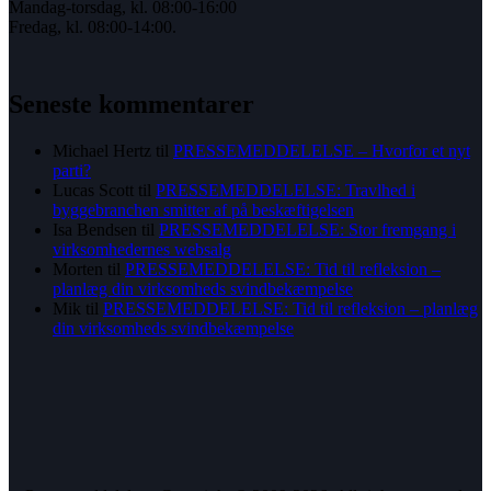
Mandag-torsdag, kl. 08:00-16:00
Fredag, kl. 08:00-14:00.
Seneste kommentarer
Michael Hertz
til
PRESSEMEDDELELSE – Hvorfor et nyt
parti?
Lucas Scott
til
PRESSEMEDDELELSE: Travlhed i
byggebranchen smitter af på beskæftigelsen
Isa Bendsen
til
PRESSEMEDDELELSE: Stor fremgang i
virksomhedernes websalg
Morten
til
PRESSEMEDDELELSE: Tid til refleksion –
planlæg din virksomheds svindbekæmpelse
Mik
til
PRESSEMEDDELELSE: Tid til refleksion – planlæg
din virksomheds svindbekæmpelse