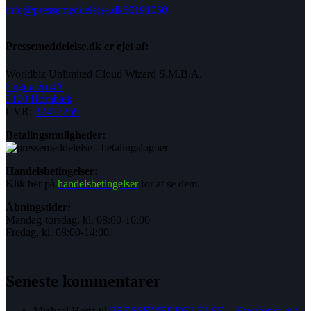
info@pressemeddelelse.dk
50191050
Pressemeddelelse.dk er ejet af:
Worldbiz Unlimited Cloud Wizard S.M.B.A.
Engdalen 4A
3100 Hornbæk
CVR:
32477259
Betalingsmuligheder:
Handelsbetingelser:
Klik her på
handelsbetingelser
for at se dem.
Åbningstider:
Mandag-torsdag, kl. 08:00-16:00
Fredag, kl. 08:00-14:00.
Seneste kommentarer
Michael Hertz
til
PRESSEMEDDELELSE – Hvorfor et nyt