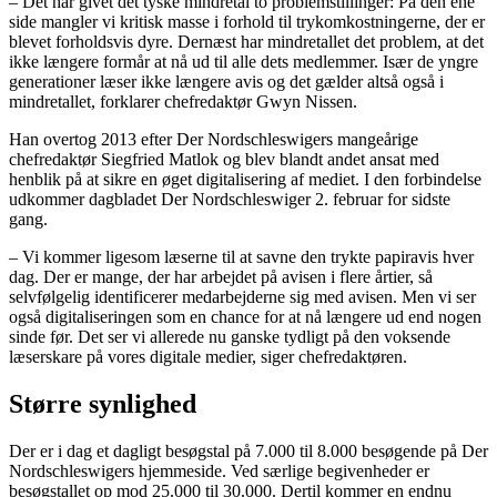
– Det har givet det tyske mindretal to problemstillinger: På den ene
side mangler vi kritisk masse i forhold til trykomkostningerne, der er
blevet forholdsvis dyre. Dernæst har mindretallet det problem, at det
ikke længere formår at nå ud til alle dets medlemmer. Især de yngre
generationer læser ikke længere avis og det gælder altså også i
mindretallet, forklarer chefredaktør Gwyn Nissen.
Han overtog 2013 efter Der Nordschleswigers mangeårige
chefredaktør Siegfried Matlok og blev blandt andet ansat med
henblik på at sikre en øget digitalisering af mediet. I den forbindelse
udkommer dagbladet Der Nordschleswiger 2. februar for sidste
gang.
– Vi kommer ligesom læserne til at savne den trykte papiravis hver
dag. Der er mange, der har arbejdet på avisen i flere årtier, så
selvfølgelig identificerer medarbejderne sig med avisen. Men vi ser
også digitaliseringen som en chance for at nå længere ud end nogen
sinde før. Det ser vi allerede nu ganske tydligt på den voksende
læserskare på vores digitale medier, siger chefredaktøren.
Større synlighed
Der er i dag et dagligt besøgstal på 7.000 til 8.000 besøgende på Der
Nordschleswigers hjemmeside. Ved særlige begivenheder er
besøgstallet op mod 25.000 til 30.000. Dertil kommer en endnu