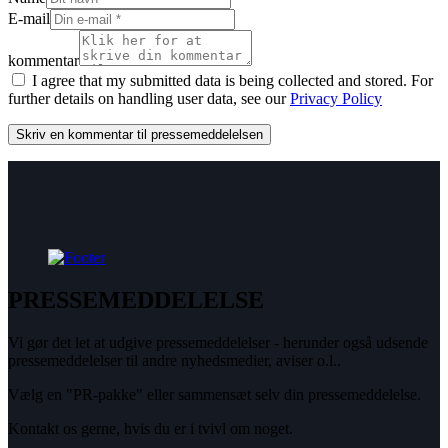
E-mail
kommentar
I agree that my submitted data is being collected and stored. For
further details on handling user data, see our
Privacy Policy
PRESSEMEDDELELSE
Vi gør det let at udgive pressemeddelelser - herunder også udsende
pressemeddelelser til andre nyhedsmedier, aviser o.l..
Vælg en "PR-pakke" eller sammensæt selv din pressemeddelelse.
Kontakt os gerne, hvis du er i tvivl om noget.