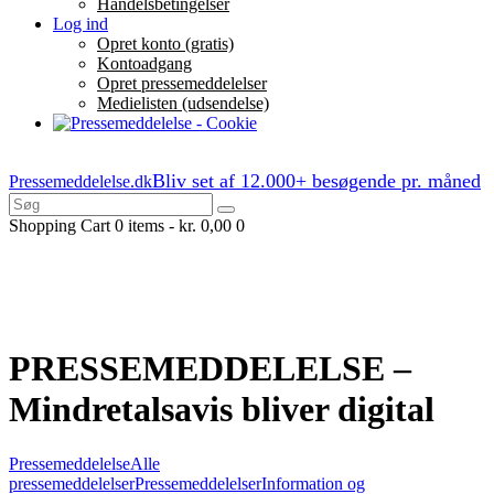
Handelsbetingelser
Log ind
Opret konto (gratis)
Kontoadgang
Opret pressemeddelelser
Medielisten (udsendelse)
Bliv set af 12.000+ besøgende pr. måned
Pressemeddelelse.dk
Shopping Cart
0 items
-
kr. 0,00
0
PRESSEMEDDELELSE –
Mindretalsavis bliver digital
Pressemeddelelse
Alle
pressemeddelelser
Pressemeddelelser
Information og