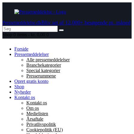
Bliv set af 12.000+ besøgende pr. måned
Pressemeddelelse.dk
Shop
0 items
-
kr. 0,00
0
Forside
Pressemeddelelser
Alle pressemeddelelser
Branchekategorier
Special kategorier
Presserummene
Opret gratis konto
Shop
Nyheder
Kontakt os
Kontakt os
Om os
Medielisten
Årsaftale
Privatlivspolitik
Cookiepolitik (EU)