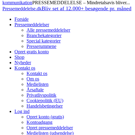
kommunikation
PRESSEMEDDELELSE – Mindretalsavis bliver...
Bliv set af 12.000+ besøgende pr. måned
Pressemeddelelse.dk
Forside
Pressemeddelelser
Alle pressemeddelelser
Branchekategorier
Special kategorier
Presserummene
Opret gratis konto
Shop
Nyheder
Kontakt os
Kontakt os
Om os
Medielisten
Årsaftale
Privatlivspolitik
Cookiepolitik (EU)
Handelsbetingelser
Log ind
Opret konto (gratis)
Kontoadgang
Opret pressemeddelelser
Medielisten (udsendelse)