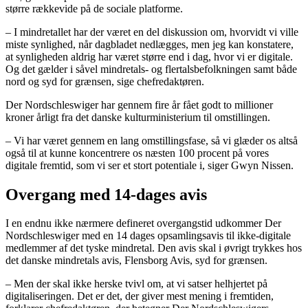
større rækkevide på de sociale platforme.
– I mindretallet har der været en del diskussion om, hvorvidt vi ville
miste synlighed, når dagbladet nedlægges, men jeg kan konstatere,
at synligheden aldrig har været større end i dag, hvor vi er digitale.
Og det gælder i såvel mindretals- og flertalsbefolkningen samt både
nord og syd for grænsen, sige chefredaktøren.
Der Nordschleswiger har gennem fire år fået godt to millioner
kroner årligt fra det danske kulturministerium til omstillingen.
– Vi har været gennem en lang omstillingsfase, så vi glæder os altså
også til at kunne koncentrere os næsten 100 procent på vores
digitale fremtid, som vi ser et stort potentiale i, siger Gwyn Nissen.
Overgang med 14-dages avis
I en endnu ikke nærmere defineret overgangstid udkommer Der
Nordschleswiger med en 14 dages opsamlingsavis til ikke-digitale
medlemmer af det tyske mindretal. Den avis skal i øvrigt trykkes hos
det danske mindretals avis, Flensborg Avis, syd for grænsen.
– Men der skal ikke herske tvivl om, at vi satser helhjertet på
digitaliseringen. Det er det, der giver mest mening i fremtiden,