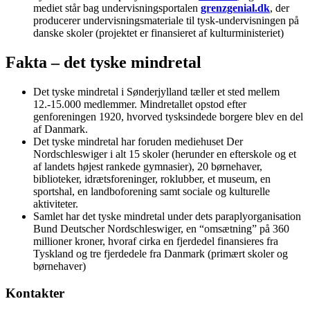
mediet står bag undervisningsportalen
grenzgenial.dk
, der
producerer undervisningsmateriale til tysk-undervisningen på
danske skoler (projektet er finansieret af kulturministeriet)
Fakta – det tyske mindretal
Det tyske mindretal i Sønderjylland tæller et sted mellem
12.-15.000 medlemmer. Mindretallet opstod efter
genforeningen 1920, hvorved tysksindede borgere blev en del
af Danmark.
Det tyske mindretal har foruden mediehuset Der
Nordschleswiger i alt 15 skoler (herunder en efterskole og et
af landets højest rankede gymnasier), 20 børnehaver,
biblioteker, idrætsforeninger, roklubber, et museum, en
sportshal, en landboforening samt sociale og kulturelle
aktiviteter.
Samlet har det tyske mindretal under dets paraplyorganisation
Bund Deutscher Nordschleswiger, en “omsætning” på 360
millioner kroner, hvoraf cirka en fjerdedel finansieres fra
Tyskland og tre fjerdedele fra Danmark (primært skoler og
børnehaver)
Kontakter