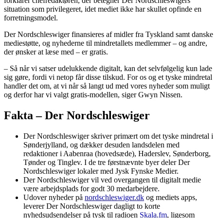
forklarer chefredaktøren, der betegner Der Nordschleswigers
situation som privilegeret, idet mediet ikke har skullet opfinde en
forretningsmodel.
Der Nordschleswiger finansieres af midler fra Tyskland samt danske
mediestøtte, og nyhederne til mindretallets medlemmer – og andre,
der ønsker at læse med – er gratis.
– Så når vi satser udelukkende digitalt, kan det selvfølgelig kun lade
sig gøre, fordi vi netop får disse tilskud. For os og et tyske mindretal
handler det om, at vi når så langt ud med vores nyheder som muligt
og derfor har vi valgt gratis-modellen, siger Gwyn Nissen.
Fakta – Der Nordschleswiger
Der Nordschleswiger skriver primært om det tyske mindretal i
Sønderjylland, og dækker desuden landsdelen med
redaktioner i Aabenraa (hovedsæde), Haderslev, Sønderborg,
Tønder og Tinglev. I de tre førstnævnte byer deler Der
Nordschleswiger lokaler med Jysk Fynske Medier.
Der Nordschleswiger vil ved overgangen til digitalt medie
være arbejdsplads for godt 30 medarbejdere.
Udover nyheder på
nordschleswiger.dk
og mediets apps,
leverer Der Nordschleswiger dagligt to korte
nyhedsudsendelser på tysk til radioen
Skala.fm
, ligesom