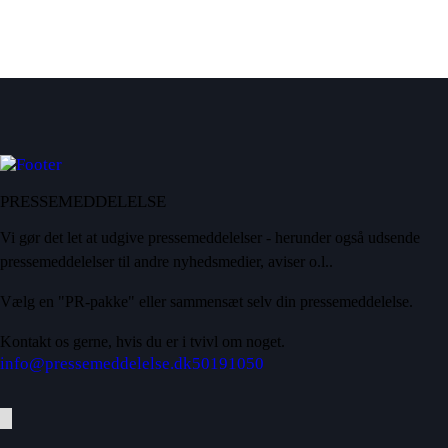
PRESSEMEDDELELSE
Vi gør det let at udgive pressemeddelelser - herunder også udsende
pressemeddelelser til andre nyhedsmedier, aviser o.l..
Vælg en "PR-pakke" eller sammensæt selv din pressemeddelelse.
Kontakt os gerne, hvis du er i tvivl om noget.
info@pressemeddelelse.dk
50191050