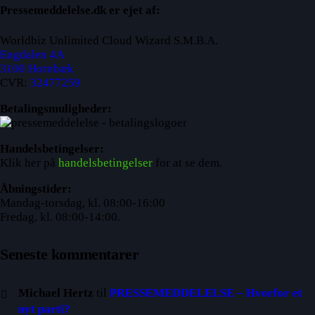
Pressemeddelelse.dk er ejet af:
Worldbiz Unlimited Cloud Wizard S.M.B.A.
Engdalen 4A
3100 Hornbæk
CVR:
32477259
Betalingsmuligheder:
Handelsbetingelser:
Klik her på
handelsbetingelser
for at se dem.
Åbningstider:
Mandag-torsdag, kl. 08:00-16:00
Fredag, kl. 08:00-14:00.
Seneste kommentarer
Michael Hertz
til
PRESSEMEDDELELSE – Hvorfor et
nyt parti?