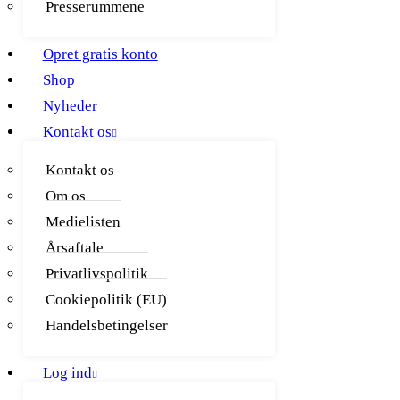
Presserummene
Opret gratis konto
Shop
Nyheder
Kontakt os
Kontakt os
Om os
Medielisten
Årsaftale
Privatlivspolitik
Cookiepolitik (EU)
Handelsbetingelser
Log ind