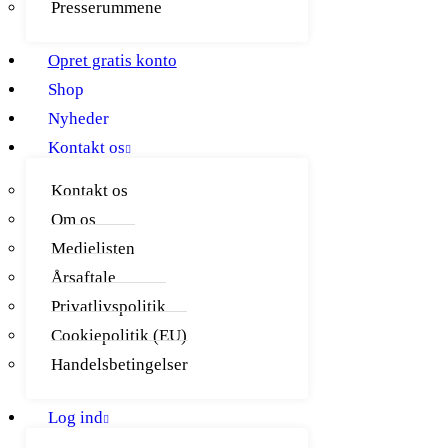
Presserummene
Opret gratis konto
Shop
Nyheder
Kontakt os
Kontakt os
Om os
Medielisten
Årsaftale
Privatlivspolitik
Cookiepolitik (EU)
Handelsbetingelser
Log ind