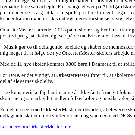
– Jeg er meget stolt af, at Abildgårdskolen er udvalgt til at væ
fremadrettede samarbejde. For mange elever på Abildgårdskolen l
på kommende 2. årg. at lære at spille på et instrument. Jeg er o
koncentration og motorik samt øge deres forståelse af sig selv s
OrkesterMester startede i 2018 på ni skoler, og her har erfaring
positivt præg på skolen og især på de medvirkende klassers triv
– Musik gør os til deltagende, sociale og skabende mennesker. O
mig meget til at følge de nye OrkesterMester-skolers arbejde m
Med de 11 nye skoler kommer 3800 børn i Danmark til at spille
For DMK er det vigtigt, at OrkesterMester fører til, at skolerne
del af elevernes skoleliv.
– De kunstneriske fag har i mange år ikke fået så meget fokus i
skolerne og samarbejdet mellem folkeskoler og musikskoler, s
En del af ideen med OrkesterMester er desuden, at eleverne ska
deltagende skoler enten spiller en hel dag sammen med DR Symf
Læs mere om OrkesterMester her