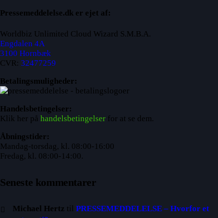
Pressemeddelelse.dk er ejet af:
Worldbiz Unlimited Cloud Wizard S.M.B.A.
Engdalen 4A
3100 Hornbæk
CVR:
32477259
Betalingsmuligheder:
Handelsbetingelser:
Klik her på
handelsbetingelser
for at se dem.
Åbningstider:
Mandag-torsdag, kl. 08:00-16:00
Fredag, kl. 08:00-14:00.
Seneste kommentarer
Michael Hertz
til
PRESSEMEDDELELSE – Hvorfor et