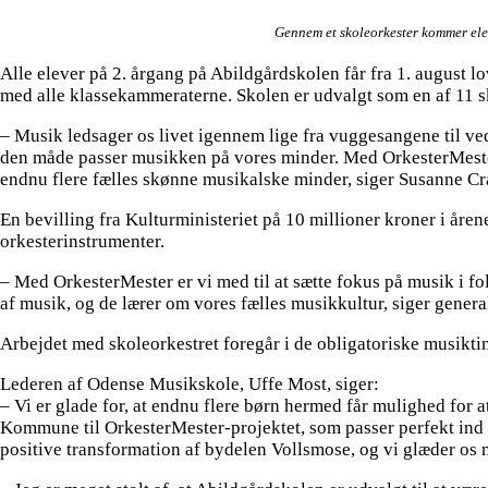
Gennem et skoleorkester kommer elev
Alle elever på 2. årgang på Abildgårdskolen får fra 1. august lo
med alle klassekammeraterne. Skolen er udvalgt som en af 11 sk
– Musik ledsager os livet igennem lige fra vuggesangene til ve
den måde passer musikken på vores minder. Med OrkesterMester k
endnu flere fælles skønne musikalske minder, siger Susanne C
En bevilling fra Kulturministeriet på 10 millioner kroner i åren
orkesterinstrumenter.
– Med OrkesterMester er vi med til at sætte fokus på musik i fol
af musik, og de lærer om vores fælles musikkultur, siger gene
Arbejdet med skoleorkestret foregår i de obligatoriske musikt
Lederen af Odense Musikskole, Uffe Most, siger:
– Vi er glade for, at endnu flere børn hermed får mulighed for 
Kommune til OrkesterMester-projektet, som passer perfekt ind i
positive transformation af bydelen Vollsmose, og vi glæder os