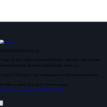
PRESSEMEDDELELSE
Vi gør det let at udgive pressemeddelelser - herunder også udsende
pressemeddelelser til andre nyhedsmedier, aviser o.l..
Vælg en "PR-pakke" eller sammensæt selv din pressemeddelelse.
Kontakt os gerne, hvis du er i tvivl om noget.
info@pressemeddelelse.dk
50191050