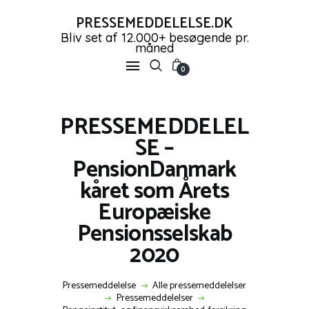
PRESSEMEDDELELSE.DK
Bliv set af 12.000+ besøgende pr.
måned
PRESSEMEDDELELSE.DK
0
Bliv set af 12.000+ besøgende pr. måned
FORSIDE
PRESSEMEDDELEL
PRESSEMEDDELELSER
SE –
OPRET GRATIS KONTO
PensionDanmark
SHOP
kåret som Årets
NYHEDER
Europæiske
KONTAKT OS
Pensionsselskab
LOG IND
2020
Pressemeddelelse
Alle pressemeddelelser
Pressemeddelelser