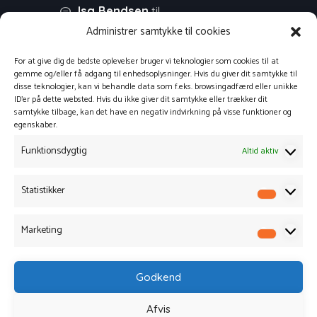
til
Isa Bendsen
PRESSEMEDDELELSE: Stor
Administrer samtykke til cookies
fremgang i virksomhedernes
For at give dig de bedste oplevelser bruger vi teknologier som cookies til at
websalg
gemme og/eller få adgang til enhedsoplysninger. Hvis du giver dit samtykke til
disse teknologier, kan vi behandle data som f.eks. browsingadfærd eller unikke
til
Morten
PRESSEMEDDELELSE:
ID'er på dette websted. Hvis du ikke giver dit samtykke eller trækker dit
samtykke tilbage, kan det have en negativ indvirkning på visse funktioner og
Tid til refleksion – planlæg din
egenskaber.
virksomheds
Funktionsdygtig
Altid aktiv
svindbekæmpelse
til
Mik
PRESSEMEDDELELSE: Tid
Statistikker
Statisti
til refleksion – planlæg din
virksomheds
Marketing
Marketi
svindbekæmpelse
Godkend
Afvis