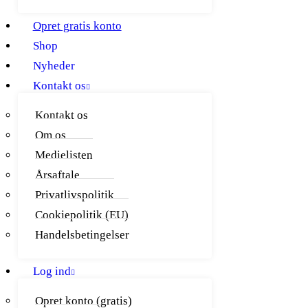
Opret gratis konto
Shop
Nyheder
Kontakt os
Kontakt os
Om os
Medielisten
Årsaftale
Privatlivspolitik
Cookiepolitik (EU)
Handelsbetingelser
Log ind
Opret konto (gratis)