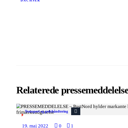
DACHSER
Relaterede pressemeddelels
Transport og godshåndtering
19. maj 2022
0
1