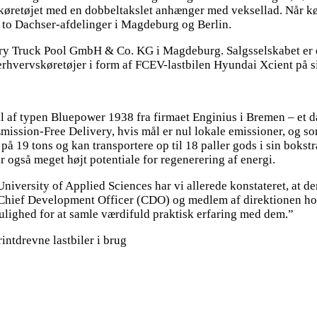
køretøjet med en dobbeltakslet anhænger med veksellad. Når køre
e to Dachser-afdelinger i Magdeburg og Berlin.
very Truck Pool GmbH & Co. KG i Magdeburg. Salgsselskabet er
erhvervskøretøjer i form af FCEV-lastbilen Hyundai Xcient på si
l af typen Bluepower 1938 fra firmaet Enginius i Bremen – et da
mission-Free Delivery, hvis mål er nul lokale emissioner, og so
 på 19 tons og kan transportere op til 18 paller gods i sin boks
er også meget højt potentiale for regenerering af energi.
versity of Applied Sciences har vi allerede konstateret, at der e
hief Development Officer (CDO) og medlem af direktionen hos Da
 mulighed for at samle værdifuld praktisk erfaring med dem.”