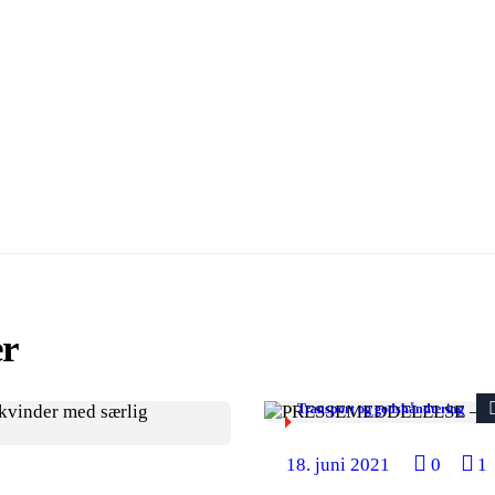
er
Transport og godshåndtering
18. juni 2021
0
1