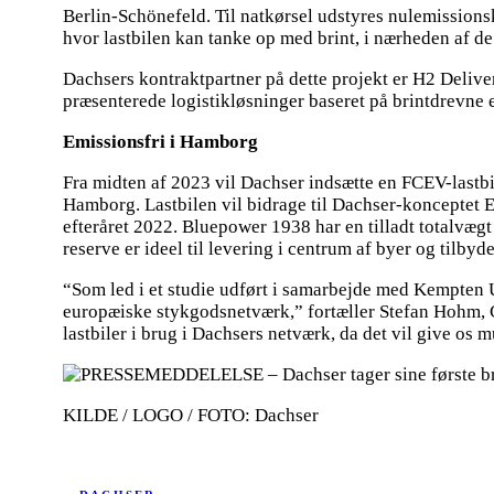
Berlin-Schönefeld. Til natkørsel udstyres nulemissions
hvor lastbilen kan tanke op med brint, i nærheden af d
Dachsers kontraktpartner på dette projekt er H2 Deli
præsenterede logistikløsninger baseret på brintdrevne 
Emissionsfri i Hamborg
Fra midten af 2023 vil Dachser indsætte en FCEV-lastbi
Hamborg. Lastbilen vil bidrage til Dachser-konceptet E
efteråret 2022. Bluepower 1938 har en tilladt totalvægt
reserve er ideel til levering i centrum af byer og tilbyd
“Som led i et studie udført i samarbejde med Kempten Uni
europæiske stykgodsnetværk,” fortæller Stefan Hohm, C
lastbiler i brug i Dachsers netværk, da det vil give os
KILDE / LOGO / FOTO: Dachser