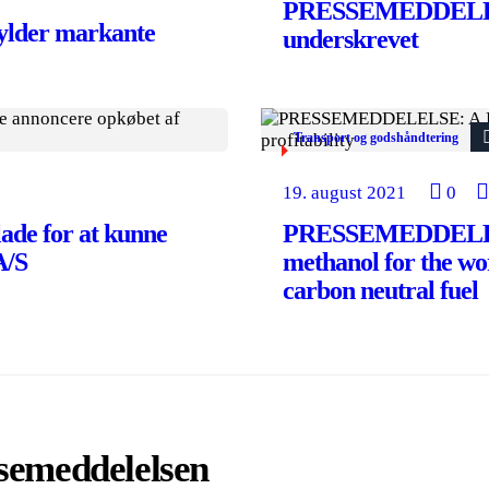
PRESSEMEDDELELSE
der markante
underskrevet
Transport og godshåndtering
19. august 2021
0
e for at kunne
PRESSEMEDDELELSE
A/S
methanol for the wor
carbon neutral fuel
ssemeddelelsen