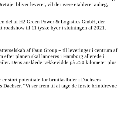
tøjet bliver leveret, vil der være etableret anlæg,
 en del af H2 Green Power & Logistics GmbH, der
t roadshow til 11 tyske byer i slutningen af 2021.
tterselskab af Faun Group – til leveringer i centrum af
m efter planen skal lanceres i Hamborg allerede i
trailer. Dens anslåede rækkevidde på 250 kilometer plus
r stort potentiale for brintlastbiler i Dachsers
chser. “Vi ser frem til at tage de første brintdrevne