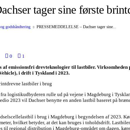
 tager sine første brintdre
 og godshåndtering
PRESSEMEDDELELSE – Dachser tager sine...
0
1
 af emissionsfri drevteknologier til lastbiler. Virksomheden 
ehicle), i drift i Tyskland i 2023.
 fra logistikudbyderen rulle ud på vejene i Magdeburg i Tyskland
a medio 2023 vil Dachser benytte en anden lastbil baseret på bræ
elscellelastbil i brug i Magdeburg i begyndelsen af 2023. Køret
eter, hvilket betyder, at det kan bruges i toholdsdrift. Lastbilen
 til regional distribution i Magdeburg-området om dagen, kører 