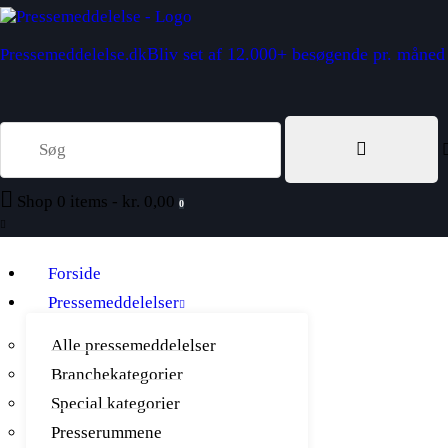
Bliv set af 12.000+ besøgende pr. måned
Pressemeddelelse.dk
Shop
0 items
-
kr. 0,00
0
Forside
Pressemeddelelser
Alle pressemeddelelser
Branchekategorier
Special kategorier
Presserummene