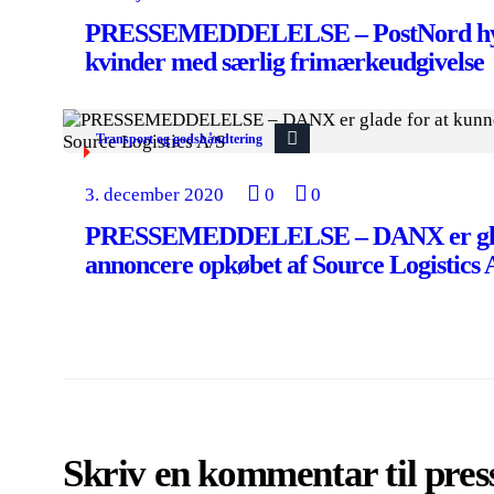
PRESSEMEDDELELSE – PostNord hyl
kvinder med særlig frimærkeudgivelse
Transport og godshåndtering
3. december 2020
0
0
PRESSEMEDDELELSE – DANX er glad
annoncere opkøbet af Source Logistics 
Skriv en kommentar til pre