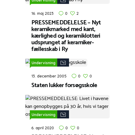
Undervisning
16. maj 2023
0
2
PRESSEMEDDELELSE – Nyt
keramikmarked med kant,
kærlighed og keramiklotteri
udsprunget af keramiker-
fællesskab i Ry
Undervisning
13. december 2005
0
0
Staten lukker forsøgsskole
Undervisning
6. april 2020
0
0