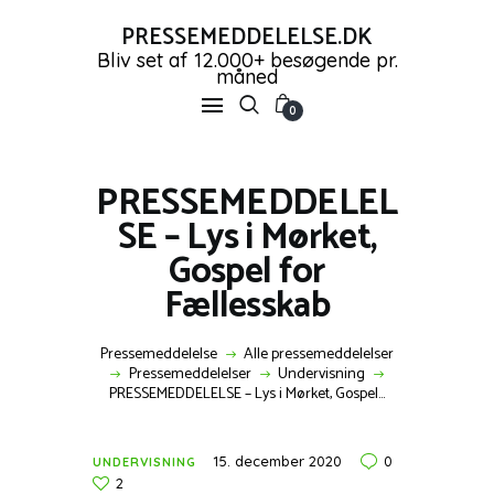
PRESSEMEDDELELSE.DK
Bliv set af 12.000+ besøgende pr.
måned
PRESSEMEDDELELSE.DK
0
Bliv set af 12.000+ besøgende pr. måned
PRESSEMEDDELEL
FORSIDE
SE – Lys i Mørket,
PRESSEMEDDELELSER
Gospel for
OPRET GRATIS KONTO
Fællesskab
SHOP
NYHEDER
KONTAKT OS
Pressemeddelelse
Alle pressemeddelelser
Pressemeddelelser
Undervisning
LOG IND
PRESSEMEDDELELSE – Lys i Mørket, Gospel...
15. december 2020
0
UNDERVISNING
2