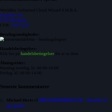
Worldbiz Unlimited Cloud Wizard S.M.B.A.
Engdalen 4A
3100 Hornbæk
CVR:
32477259
Betalingsmuligheder:
Handelsbetingelser:
Klik her på
handelsbetingelser
for at se dem.
Åbningstider:
Mandag-torsdag, kl. 08:00-16:00
Fredag, kl. 08:00-14:00.
Seneste kommentarer
Michael Hertz
til
PRESSEMEDDELELSE – Hvorfor et
nyt parti?