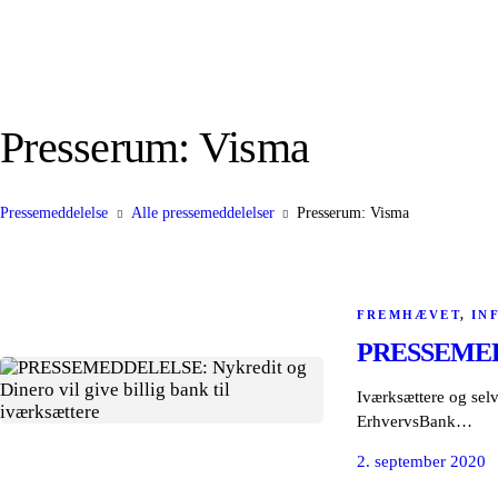
Presserum: Visma
Pressemeddelelse
Alle pressemeddelelser
Presserum: Visma
FREMHÆVET
,
IN
PRESSEMEDDEL
Iværksættere og sel
ErhvervsBank…
2. september 2020