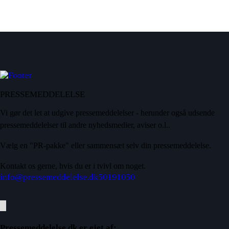
PRESSEMEDDELELSE
Vi gør det let at udgive pressemeddelelser - herunder også udsende
pressemeddelelser til andre nyhedsmedier, aviser o.l..
Vælg en "PR-pakke" eller sammensæt selv din pressemeddelelse.
Kontakt os gerne, hvis du er i tvivl om noget.
info@pressemeddelelse.dk
50191050
Pressemeddelelse.dk er ejet af: