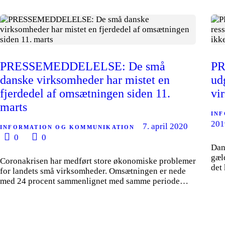
PRESSEMEDDELELSE: De små
PR
danske virksomheder har mistet en
ud
fjerdedel af omsætningen siden 11.
vi
marts
IN
201
7. april 2020
INFORMATION OG KOMMUNIKATION
0
0
Dan
gæl
Coronakrisen har medført store økonomiske problemer
det
for landets små virksomheder. Omsætningen er nede
med 24 procent sammenlignet med samme periode…