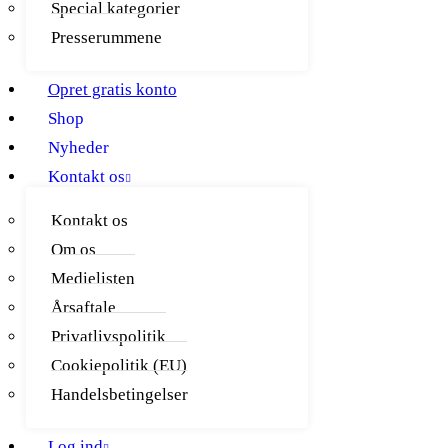
Special kategorier
Presserummene
Opret gratis konto
Shop
Nyheder
Kontakt os
Kontakt os
Om os
Medielisten
Årsaftale
Privatlivspolitik
Cookiepolitik (EU)
Handelsbetingelser
Log ind