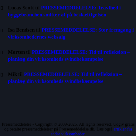
Lucas Scott
til
PRESSEMEDDELELSE: Travlhed i
byggebranchen smitter af på beskæftigelsen
Isa Bendsen
til
PRESSEMEDDELELSE: Stor fremgang i
virksomhedernes websalg
Morten
til
PRESSEMEDDELELSE: Tid til refleksion –
planlæg din virksomheds svindbekæmpelse
Mik
til
PRESSEMEDDELELSE: Tid til refleksion –
planlæg din virksomheds svindbekæmpelse
Pressemeddelelse - Copyright © 2009-2026. All rights reserved. Udgiv gratis
og betalte pressemeddelelser på Pressemeddelelse.dk. Læs også
artikler fra
andre virksomheder
.