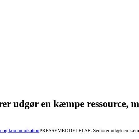
udgør en kæmpe ressource, me
on og kommunikation
PRESSEMEDDELELSE: Seniorer udgør en kæmp