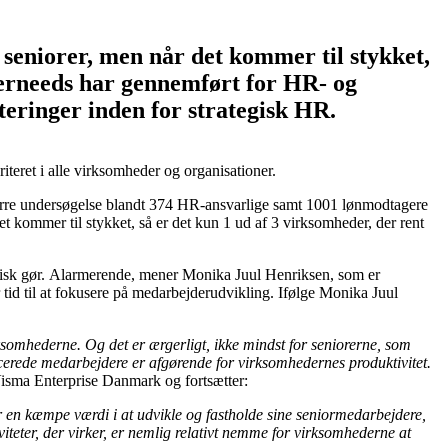
 seniorer, men når det kommer til stykket,
Userneeds har gennemført for HR- og
eringer inden for strategisk HR.
teret i alle virksomheder og organisationer.
større undersøgelse blandt 374 HR-ansvarlige samt 1001 lønmodtagere
et kommer til stykket, så er det kun 1 ud af 3 virksomheder, der rent
tisk gør. Alarmerende, mener Monika Juul Henriksen, som er
id til at fokusere på medarbejderudvikling. Ifølge Monika Juul
rksomhederne. Og det er ærgerligt, ikke mindst for seniorerne, som
icerede medarbejdere er afgørende for virksomhedernes produktivitet.
Visma Enterprise Danmark og fortsætter:
r en kæmpe værdi i at udvikle og fastholde sine seniormedarbejdere,
iteter, der virker, er nemlig relativt nemme for virksomhederne at