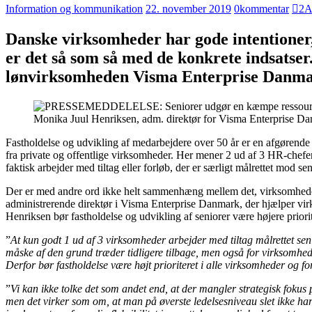
Information og kommunikation
22. november 2019
0
kommentar
2
A
Danske virksomheder har gode intentioner, 
er det så som så med de konkrete indsatser
lønvirksomheden Visma Enterprise Danmark
Monika Juul Henriksen, adm. direktør for Visma Enterprise Danma
Fastholdelse og udvikling af medarbejdere over 50 år er en afgørende
fra private og offentlige virksomheder. Her mener 2 ud af 3 HR-chefer,
faktisk arbejder med tiltag eller forløb, der er særligt målrettet mod se
Der er med andre ord ikke helt sammenhæng mellem det, virksomheder
administrerende direktør i Visma Enterprise Danmark, der hjælper vir
Henriksen bør fastholdelse og udvikling af seniorer være højere priori
”
At kun godt 1 ud af 3 virksomheder arbejder med tiltag målrettet seni
måske af den grund træder tidligere tilbage, men også for virksomhede
Derfor bør fastholdelse være højt prioriteret i alle virksomheder og f
”
Vi kan ikke tolke det som andet end, at der mangler strategisk foku
men det virker som om, at man på øverste ledelsesniveau slet ikke har 