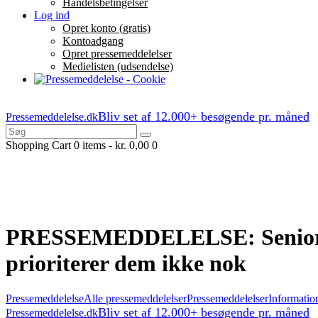
Handelsbetingelser
Log ind
Opret konto (gratis)
Kontoadgang
Opret pressemeddelelser
Medielisten (udsendelse)
Bliv set af 12.000+ besøgende pr. måned
Pressemeddelelse.dk
Shopping Cart
0 items
-
kr. 0,00
0
PRESSEMEDDELELSE: Seniorer 
prioriterer dem ikke nok
Pressemeddelelse
Alle pressemeddelelser
Pressemeddelelser
Informati
Bliv set af 12.000+ besøgende pr. måned
Pressemeddelelse.dk