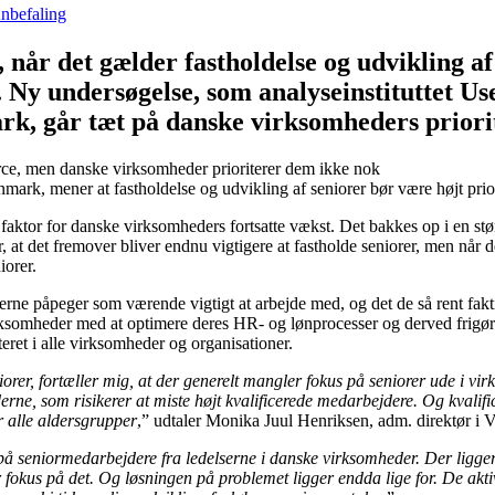
nbefaling
når det gælder fastholdelse og udvikling af
. Ny undersøgelse, som analyseinstituttet 
, går tæt på danske virksomheders priorit
rk, mener at fastholdelse og udvikling af seniorer bør være højt priori
 faktor for danske virksomheders fortsatte vækst. Det bakkes op i en 
 at det fremover bliver endnu vigtigere at fastholde seniorer, men når d
niorer.
ne påpeger som værende vigtigt at arbejde med, og det de så rent fak
ksomheder med at optimere deres HR- og lønprocesser og derved frigør t
teret i alle virksomheder og organisationer.
orer, fortæller mig, at der generelt mangler fokus på seniorer ude i vi
rne, som risikerer at miste højt kvalificerede medarbejdere. Og kvalif
or alle aldersgrupper
,” udtaler Monika Juul Henriksen, adm. direktør i 
s på seniormedarbejdere fra ledelserne i danske virksomheder. Der ligge
fokus på det. Og løsningen på problemet ligger endda lige for. De aktiv