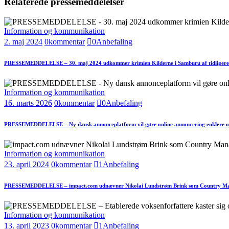
Relaterede pressemeddelelser
Information og kommunikation
2. maj 2024
0
kommentar
0
Anbefaling
PRESSEMEDDELELSE – 30. maj 2024 udkommer krimien Kilderne i Samburu af tidligere
Information og kommunikation
16. marts 2026
0
kommentar
0
Anbefaling
PRESSEMEDDELELSE – Ny dansk annonceplatform vil gøre online annoncering enklere o
Information og kommunikation
23. april 2024
0
kommentar
1
Anbefaling
PRESSEMEDDELELSE – impact.com udnævner Nikolai Lundstrøm Brink som Country M
Information og kommunikation
13. april 2023
0
kommentar
1
Anbefaling