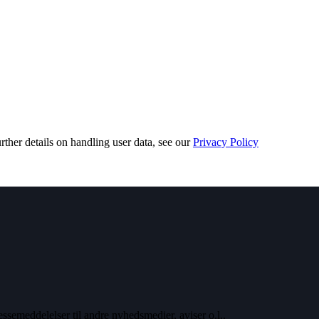
urther details on handling user data, see our
Privacy Policy
ssemeddelelser til andre nyhedsmedier, aviser o.l..