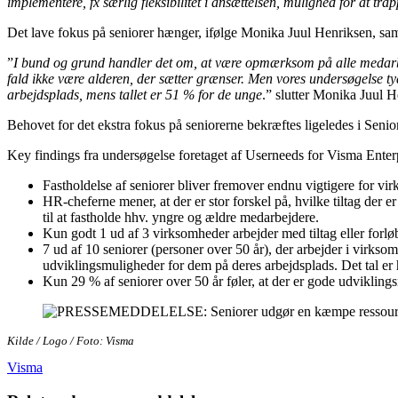
implementere, fx særlig fleksibilitet i ansættelsen, mulighed for at tra
Det lave fokus på seniorer hænger, ifølge Monika Juul Henriksen, samme
”
I bund og grund handler det om, at være opmærksom på alle medarbejde
fald ikke være alderen, der sætter grænser. Men vores undersøgelse t
arbejdsplads, mens tallet er 51 % for de unge
.” slutter Monika Juul
Behovet for det ekstra fokus på seniorerne bekræftes ligeledes i Seni
Key findings fra undersøgelse foretaget af Userneeds for Visma Ente
Fastholdelse af seniorer bliver fremover endnu vigtigere for vi
HR-cheferne mener, at der er stor forskel på, hvilke tiltag der er
til at fastholde hhv. yngre og ældre medarbejdere.
Kun godt 1 ud af 3 virksomheder arbejder med tiltag eller forløb,
7 ud af 10 seniorer (personer over 50 år), der arbejder i virksom
udviklingsmuligheder for dem på deres arbejdsplads. Det tal er
Kun 29 % af seniorer over 50 år føler, at der er gode udvikling
Kilde / Logo / Foto: Visma
Visma