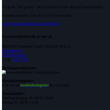
Vælg en "PR-pakke" eller sammensæt selv din pressemeddelelse.
Kontakt os gerne, hvis du er i tvivl om noget.
info@pressemeddelelse.dk
50191050
Pressemeddelelse.dk er ejet af:
Worldbiz Unlimited Cloud Wizard S.M.B.A.
Engdalen 4A
3100 Hornbæk
CVR:
32477259
Betalingsmuligheder:
Handelsbetingelser:
Klik her på
handelsbetingelser
for at se dem.
Åbningstider:
Mandag-torsdag, kl. 08:00-16:00
Fredag, kl. 08:00-14:00.