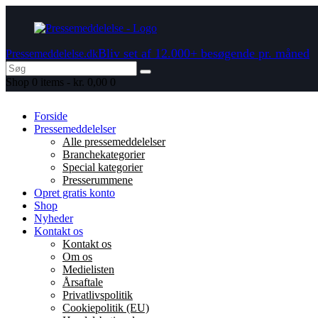
Bliv set af 12.000+ besøgende pr. måned
Pressemeddelelse.dk
Shop
0 items
-
kr. 0,00
0
Forside
Pressemeddelelser
Alle pressemeddelelser
Branchekategorier
Special kategorier
Presserummene
Opret gratis konto
Shop
Nyheder
Kontakt os
Kontakt os
Om os
Medielisten
Årsaftale
Privatlivspolitik
Cookiepolitik (EU)