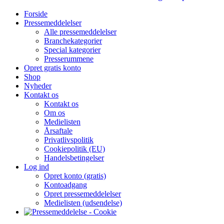
Forside
Pressemeddelelser
Alle pressemeddelelser
Branchekategorier
Special kategorier
Presserummene
Opret gratis konto
Shop
Nyheder
Kontakt os
Kontakt os
Om os
Medielisten
Årsaftale
Privatlivspolitik
Cookiepolitik (EU)
Handelsbetingelser
Log ind
Opret konto (gratis)
Kontoadgang
Opret pressemeddelelser
Medielisten (udsendelse)