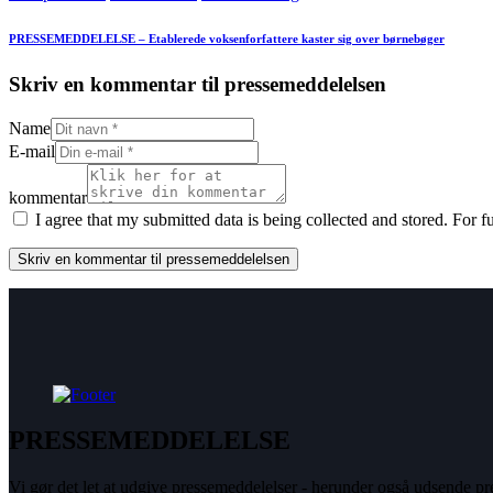
PRESSEMEDDELELSE – Etablerede voksenforfattere kaster sig over børnebøger
Skriv en kommentar til pressemeddelelsen
Name
E-mail
kommentar
I agree that my submitted data is being collected and stored. For f
PRESSEMEDDELELSE
Vi gør det let at udgive pressemeddelelser - herunder også udsende pre