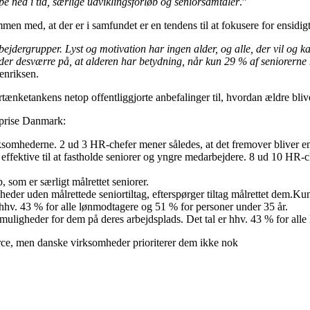
ppe ned i tid, særlige udviklingsforløb og seniorsamtaler
.”
n med, at der er i samfundet er en tendens til at fokusere for ensidigt
rgrupper. Lyst og motivation har ingen alder, og alle, der vil og kan, 
yder desværre på, at alderen har betydning, når kun 29 % af seniorern
 Henriksen.
ortænketankens netop offentliggjorte anbefalinger til, hvordan ældre bl
rprise Danmark:
rksomhederne. 2 ud 3 HR-chefer mener således, at det fremover bliver en
 effektive til at fastholde seniorer og yngre medarbejdere. 8 ud 10 HR-chef
 som er særligt målrettet seniorer.
heder uden målrettede seniortiltag, efterspørger tiltag målrettet dem.Kun
 hhv. 43 % for alle lønmodtagere og 51 % for personer under 35 år.
smuligheder for dem på deres arbejdsplads. Det tal er hhv. 43 % for all