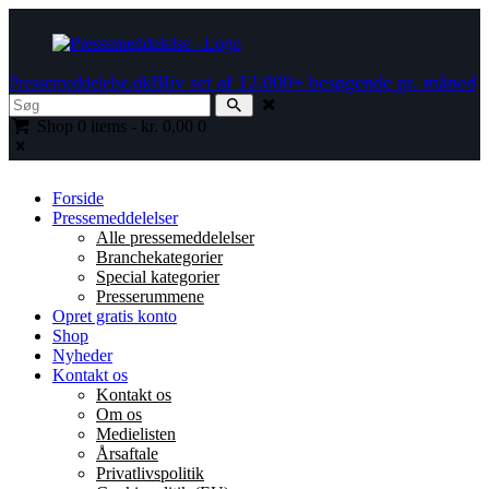
Bliv set af 12.000+ besøgende pr. måned
Pressemeddelelse.dk
Shop
0 items
-
kr. 0,00
0
Forside
Pressemeddelelser
Alle pressemeddelelser
Branchekategorier
Special kategorier
Presserummene
Opret gratis konto
Shop
Nyheder
Kontakt os
Kontakt os
Om os
Medielisten
Årsaftale
Privatlivspolitik