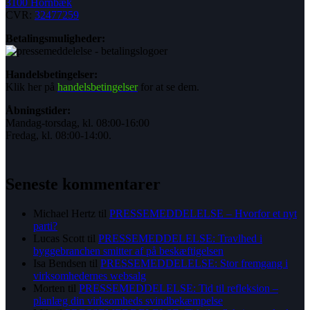
3100 Hornbæk
CVR:
32477259
Betalingsmuligheder:
Handelsbetingelser:
Klik her på
handelsbetingelser
for at se dem.
Åbningstider:
Mandag-torsdag, kl. 08:00-16:00
Fredag, kl. 08:00-14:00.
Seneste kommentarer
Michael Hertz
til
PRESSEMEDDELELSE – Hvorfor et nyt
parti?
Lucas Scott
til
PRESSEMEDDELELSE: Travlhed i
byggebranchen smitter af på beskæftigelsen
Isa Bendsen
til
PRESSEMEDDELELSE: Stor fremgang i
virksomhedernes websalg
Morten
til
PRESSEMEDDELELSE: Tid til refleksion –
planlæg din virksomheds svindbekæmpelse