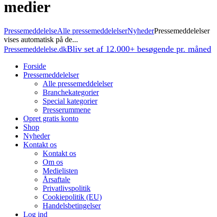
medier
Pressemeddelelse
Alle pressemeddelelser
Nyheder
Pressemeddelelser
vises automatisk på de...
Bliv set af 12.000+ besøgende pr. måned
Pressemeddelelse.dk
Forside
Pressemeddelelser
Alle pressemeddelelser
Branchekategorier
Special kategorier
Presserummene
Opret gratis konto
Shop
Nyheder
Kontakt os
Kontakt os
Om os
Medielisten
Årsaftale
Privatlivspolitik
Cookiepolitik (EU)
Handelsbetingelser
Log ind