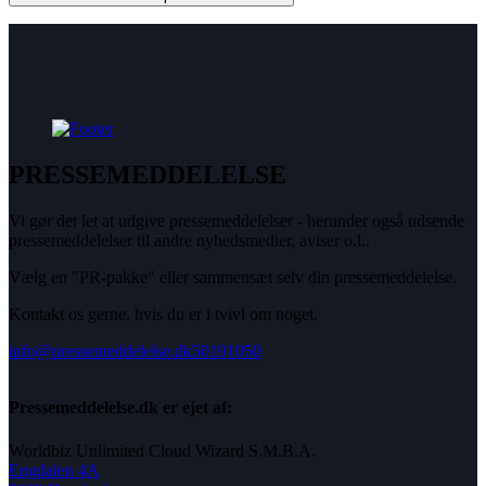
PRESSEMEDDELELSE
Vi gør det let at udgive pressemeddelelser - herunder også udsende
pressemeddelelser til andre nyhedsmedier, aviser o.l..
Vælg en "PR-pakke" eller sammensæt selv din pressemeddelelse.
Kontakt os gerne, hvis du er i tvivl om noget.
info@pressemeddelelse.dk
50191050
Pressemeddelelse.dk er ejet af:
Worldbiz Unlimited Cloud Wizard S.M.B.A.
Engdalen 4A