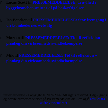
Lucas Scott
til
PRESSEMEDDELELSE: Travlhed i
byggebranchen smitter af på beskæftigelsen
Isa Bendsen
til
PRESSEMEDDELELSE: Stor fremgang i
virksomhedernes websalg
Morten
til
PRESSEMEDDELELSE: Tid til refleksion –
planlæg din virksomheds svindbekæmpelse
Mik
til
PRESSEMEDDELELSE: Tid til refleksion –
planlæg din virksomheds svindbekæmpelse
Pressemeddelelse - Copyright © 2009-2026. All rights reserved. Udgiv gratis
og betalte pressemeddelelser på Pressemeddelelse.dk. Læs også
artikler fra
andre virksomheder
.