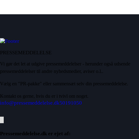
PRESSEMEDDELELSE
Vi gør det let at udgive pressemeddelelser - herunder også udsende
pressemeddelelser til andre nyhedsmedier, aviser o.l..
Vælg en "PR-pakke" eller sammensæt selv din pressemeddelelse.
Kontakt os gerne, hvis du er i tvivl om noget.
info@pressemeddelelse.dk
50191050
Pressemeddelelse.dk er ejet af: