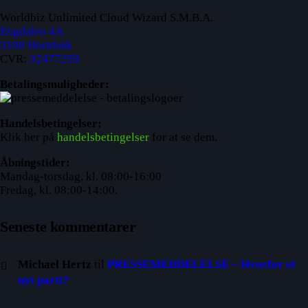
Worldbiz Unlimited Cloud Wizard S.M.B.A.
Engdalen 4A
3100 Hornbæk
CVR:
32477259
Betalingsmuligheder:
Handelsbetingelser:
Klik her på
handelsbetingelser
for at se dem.
Åbningstider:
Mandag-torsdag, kl. 08:00-16:00
Fredag, kl. 08:00-14:00.
Seneste kommentarer
Michael Hertz
til
PRESSEMEDDELELSE – Hvorfor et
nyt parti?