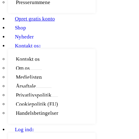
Presserummene
Opret gratis konto
Shop
Nyheder
Kontakt os
Kontakt os
Om os
Medielisten
Årsaftale
Privatlivspolitik
Cookiepolitik (EU)
Handelsbetingelser
Log ind