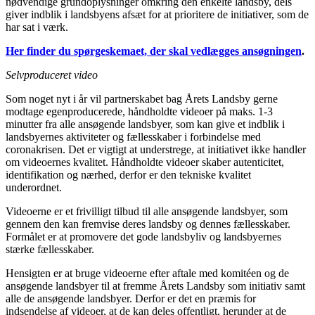
nødvendige grundoplysninger omkring den enkelte landsby, dels
giver indblik i landsbyens afsæt for at prioritere de initiativer, som de
har sat i værk.
Her finder du spørgeskemaet, der skal vedlægges ansøgningen
.
Selvproduceret video
Som noget nyt i år vil partnerskabet bag Årets Landsby gerne
modtage egenproducerede, håndholdte videoer på maks. 1-3
minutter fra alle ansøgende landsbyer, som kan give et indblik i
landsbyernes aktiviteter og fællesskaber i forbindelse med
coronakrisen. Det er vigtigt at understrege, at initiativet ikke handler
om videoernes kvalitet. Håndholdte videoer skaber autenticitet,
identifikation og nærhed, derfor er den tekniske kvalitet
underordnet.
Videoerne er et frivilligt tilbud til alle ansøgende landsbyer, som
gennem den kan fremvise deres landsby og dennes fællesskaber.
Formålet er at promovere det gode landsbyliv og landsbyernes
stærke fællesskaber.
Hensigten er at bruge videoerne efter aftale med komitéen og de
ansøgende landsbyer til at fremme Årets Landsby som initiativ samt
alle de ansøgende landsbyer. Derfor er det en præmis for
indsendelse af videoer, at de kan deles offentligt, herunder at de