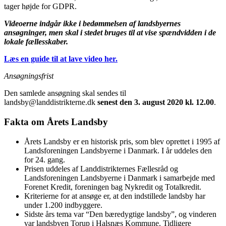
tager højde for GDPR.
Videoerne indgår ikke i bedømmelsen af landsbyernes
ansøgninger, men skal i stedet bruges til at vise spændvidden i de
lokale fællesskaber.
Læs en guide til at lave video her.
Ansøgningsfrist
Den samlede ansøgning skal sendes til
landsby@landdistrikterne.dk
senest den 3. august 2020 kl. 12.00
.
Fakta om Årets Landsby
Årets Landsby er en historisk pris, som blev oprettet i 1995 af
Landsforeningen Landsbyerne i Danmark. I år uddeles den
for 24. gang.
Prisen uddeles af Landdistrikternes Fællesråd og
Landsforeningen Landsbyerne i Danmark i samarbejde med
Forenet Kredit, foreningen bag Nykredit og Totalkredit.
Kriterierne for at ansøge er, at den indstillede landsby har
under 1.200 indbyggere.
Sidste års tema var “Den bæredygtige landsby”, og vinderen
var landsbyen Torup i Halsnæs Kommune. Tidligere