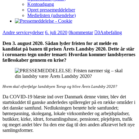
Kontoadgang
Opret pressemeddelelser
Medielisten (udsendelse)
Andre serviceydelser
6. juli 2020
0
kommentar
0
Anbefaling
Den 3. august 2020. Sådan lyder fristen for at melde en
kandidat på banen til prisen Årets Landsby 2020. Dette år står
i coronaens tegn under temaet: Hvordan kommer landsbyernes
fællesskaber gennem en krise?
Hvem skal efterfølge landsbyen Torup og blive Årets Landsby 2020?
Da COVID-19 blæste ind over Danmark denne vinter, blev det
startskuddet til ganske anderledes spilleregler på en række områder i
det danske samfund. Nedlukningen berørte hele samfundet;
børnepasning, skolegang, lokale virksomheder og arbejdspladser,
butikker, kirke, idræt, forsamlingshuse, pensioner, plejehjem, trafik
og meget andet blev fra den ene dag til den anden afkrævet helt nye
samlingsformer.