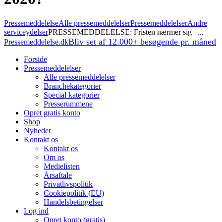
Pressemeddelelse
Alle pressemeddelelser
Pressemeddelelser
Andre
serviceydelser
PRESSEMEDDELELSE: Fristen nærmer sig –...
Bliv set af 12.000+ besøgende pr. måned
Pressemeddelelse.dk
Forside
Pressemeddelelser
Alle pressemeddelelser
Branchekategorier
Special kategorier
Presserummene
Opret gratis konto
Shop
Nyheder
Kontakt os
Kontakt os
Om os
Medielisten
Årsaftale
Privatlivspolitik
Cookiepolitik (EU)
Handelsbetingelser
Log ind
Opret konto (gratis)