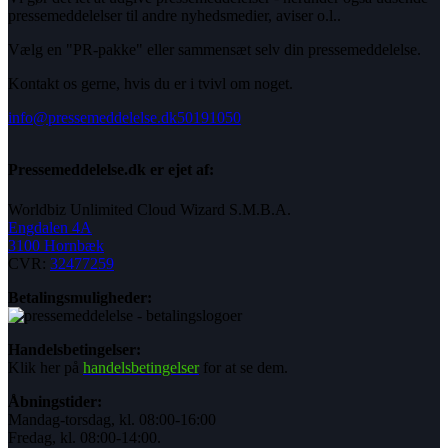
pressemeddelelser til andre nyhedsmedier, aviser o.l..
Vælg en "PR-pakke" eller sammensæt selv din pressemeddelelse.
Kontakt os gerne, hvis du er i tvivl om noget.
info@pressemeddelelse.dk
50191050
Pressemeddelelse.dk er ejet af:
Worldbiz Unlimited Cloud Wizard S.M.B.A.
Engdalen 4A
3100 Hornbæk
CVR:
32477259
Betalingsmuligheder:
Handelsbetingelser:
Klik her på
handelsbetingelser
for at se dem.
Åbningstider:
Mandag-torsdag, kl. 08:00-16:00
Fredag, kl. 08:00-14:00.