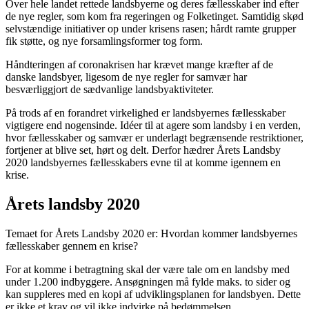
Over hele landet rettede landsbyerne og deres fællesskaber ind efter
de nye regler, som kom fra regeringen og Folketinget. Samtidig skød
selvstændige initiativer op under krisens rasen; hårdt ramte grupper
fik støtte, og nye forsamlingsformer tog form.
Håndteringen af coronakrisen har krævet mange kræfter af de
danske landsbyer, ligesom de nye regler for samvær har
besværliggjort de sædvanlige landsbyaktiviteter.
På trods af en forandret virkelighed er landsbyernes fællesskaber
vigtigere end nogensinde. Idéer til at agere som landsby i en verden,
hvor fællesskaber og samvær er underlagt begrænsende restriktioner,
fortjener at blive set, hørt og delt. Derfor hædrer Årets Landsby
2020 landsbyernes fællesskabers evne til at komme igennem en
krise.
Årets landsby 2020
Temaet for Årets Landsby 2020 er: Hvordan kommer landsbyernes
fællesskaber gennem en krise?
For at komme i betragtning skal der være tale om en landsby med
under 1.200 indbyggere. Ansøgningen må fylde maks. to sider og
kan suppleres med en kopi af udviklingsplanen for landsbyen. Dette
er ikke et krav og vil ikke indvirke på bedømmelsen.