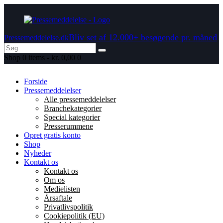
Bliv set af 12.000+ besøgende pr. måned
Pressemeddelelse.dk
Shop
0 items
-
kr. 0,00
0
Forside
Pressemeddelelser
Alle pressemeddelelser
Branchekategorier
Special kategorier
Presserummene
Opret gratis konto
Shop
Nyheder
Kontakt os
Kontakt os
Om os
Medielisten
Årsaftale
Privatlivspolitik
Cookiepolitik (EU)