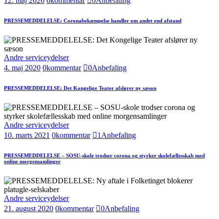
12. maj 2020
0
kommentar
0
Anbefaling
PRESSEMEDDELELSE: Coronabekæmpelse handler om andet end afstand
Andre serviceydelser
4. maj 2020
0
kommentar
0
Anbefaling
PRESSEMEDDELELSE: Det Kongelige Teater afslører ny sæson
Andre serviceydelser
10. marts 2021
0
kommentar
1
Anbefaling
PRESSEMEDDELELSE – SOSU-skole trodser corona og styrker skolefællesskab med
online morgensamlinger
Andre serviceydelser
21. august 2020
0
kommentar
0
Anbefaling