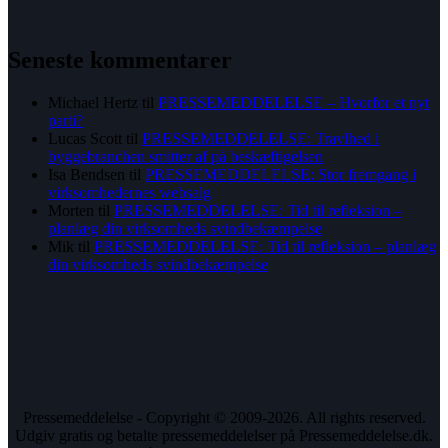
Seneste kommentarer
Michael Hertz
til
PRESSEMEDDELELSE – Hvorfor et nyt
parti?
Lucas Scott
til
PRESSEMEDDELELSE: Travlhed i
byggebranchen smitter af på beskæftigelsen
Isa Bendsen
til
PRESSEMEDDELELSE: Stor fremgang i
virksomhedernes websalg
Morten
til
PRESSEMEDDELELSE: Tid til refleksion –
planlæg din virksomheds svindbekæmpelse
Mik
til
PRESSEMEDDELELSE: Tid til refleksion – planlæg
din virksomheds svindbekæmpelse
Pressemeddelelse - Copyright © 2009-2026. All rights reserved.
Udgiv gratis og betalte pressemeddelelser på Pressemeddelelse.dk.