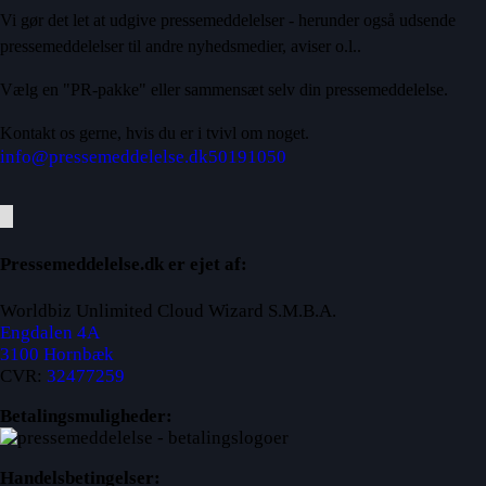
Vi gør det let at udgive pressemeddelelser - herunder også udsende
pressemeddelelser til andre nyhedsmedier, aviser o.l..
Vælg en "PR-pakke" eller sammensæt selv din pressemeddelelse.
Kontakt os gerne, hvis du er i tvivl om noget.
info@pressemeddelelse.dk
50191050
Pressemeddelelse.dk er ejet af:
Worldbiz Unlimited Cloud Wizard S.M.B.A.
Engdalen 4A
3100 Hornbæk
CVR:
32477259
Betalingsmuligheder:
Handelsbetingelser: