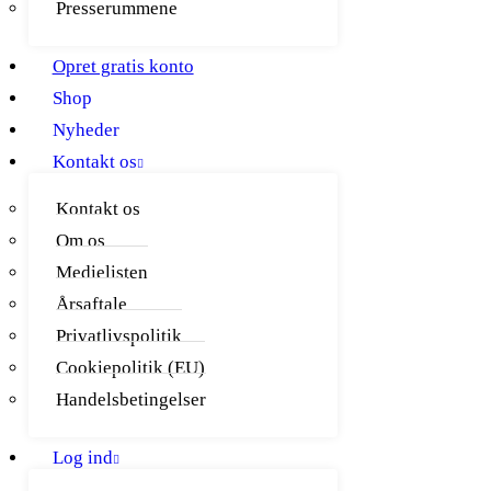
Presserummene
Opret gratis konto
Shop
Nyheder
Kontakt os
Kontakt os
Om os
Medielisten
Årsaftale
Privatlivspolitik
Cookiepolitik (EU)
Handelsbetingelser
Log ind