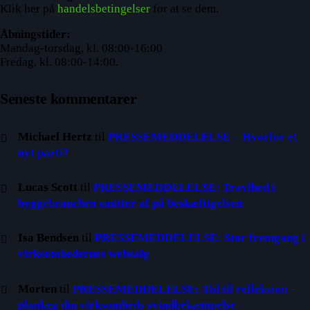
Klik her på
handelsbetingelser
for at se dem.
Åbningstider:
Mandag-torsdag, kl. 08:00-16:00
Fredag, kl. 08:00-14:00.
Seneste kommentarer
Michael Hertz
til
PRESSEMEDDELELSE – Hvorfor et
nyt parti?
Lucas Scott
til
PRESSEMEDDELELSE: Travlhed i
byggebranchen smitter af på beskæftigelsen
Isa Bendsen
til
PRESSEMEDDELELSE: Stor fremgang i
virksomhedernes websalg
Morten
til
PRESSEMEDDELELSE: Tid til refleksion –
planlæg din virksomheds svindbekæmpelse