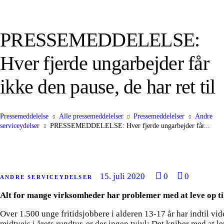
PRESSEMEDDELELSE:
Hver fjerde ungarbejder får
ikke den pause, de har ret til
Pressemeddelelse
Alle pressemeddelelser
Pressemeddelelser
Andre
serviceydelser
PRESSEMEDDELELSE: Hver fjerde ungarbejder får...
15. juli 2020
0
0
ANDRE SERVICEYDELSER
Alt for mange virksomheder har problemer med at leve op til r
Over 1.500 unge fritidsjobbere i alderen 13-17 år har indtil vid
midtvejs i årets rundtur, er der ingen tvivl: Det kniber med at l