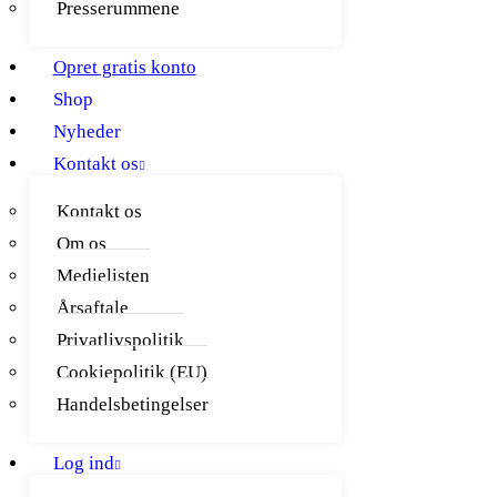
Presserummene
Opret gratis konto
Shop
Nyheder
Kontakt os
Kontakt os
Om os
Medielisten
Årsaftale
Privatlivspolitik
Cookiepolitik (EU)
Handelsbetingelser
Log ind