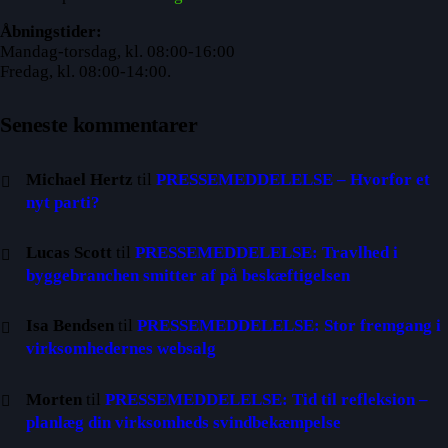
Åbningstider:
Mandag-torsdag, kl. 08:00-16:00
Fredag, kl. 08:00-14:00.
Seneste kommentarer
Michael Hertz
til
PRESSEMEDDELELSE – Hvorfor et
nyt parti?
Lucas Scott
til
PRESSEMEDDELELSE: Travlhed i
byggebranchen smitter af på beskæftigelsen
Isa Bendsen
til
PRESSEMEDDELELSE: Stor fremgang i
virksomhedernes websalg
Morten
til
PRESSEMEDDELELSE: Tid til refleksion –
planlæg din virksomheds svindbekæmpelse