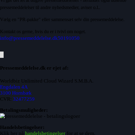
Vi gør det let at udgive pressemeddelelser - herunder også udsende
pressemeddelelser til andre nyhedsmedier, aviser o.l..
Vælg en "PR-pakke" eller sammensæt selv din pressemeddelelse.
Kontakt os gerne, hvis du er i tvivl om noget.
info@pressemeddelelse.dk
50191050
Pressemeddelelse.dk er ejet af:
Worldbiz Unlimited Cloud Wizard S.M.B.A.
Engdalen 4A
3100 Hornbæk
CVR:
32477259
Betalingsmuligheder:
Handelsbetingelser:
Klik her på
handelsbetingelser
for at se dem.