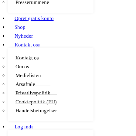
Presserummene
Opret gratis konto
Shop
Nyheder
Kontakt os
Kontakt os
Om os
Medielisten
Årsaftale
Privatlivspolitik
Cookiepolitik (EU)
Handelsbetingelser
Log ind