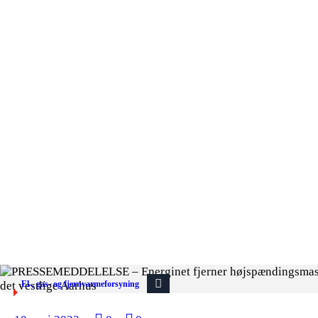
El-, gas- og fjernvarmeforsyning