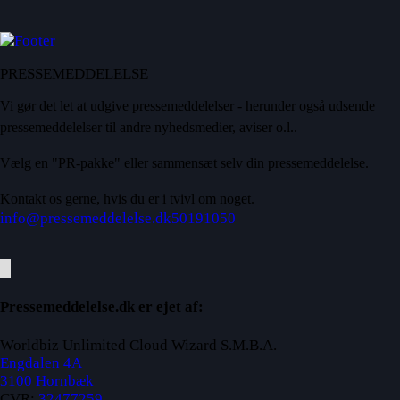
PRESSEMEDDELELSE
Vi gør det let at udgive pressemeddelelser - herunder også udsende
pressemeddelelser til andre nyhedsmedier, aviser o.l..
Vælg en "PR-pakke" eller sammensæt selv din pressemeddelelse.
Kontakt os gerne, hvis du er i tvivl om noget.
info@pressemeddelelse.dk
50191050
Pressemeddelelse.dk er ejet af:
Worldbiz Unlimited Cloud Wizard S.M.B.A.
Engdalen 4A
3100 Hornbæk
CVR:
32477259