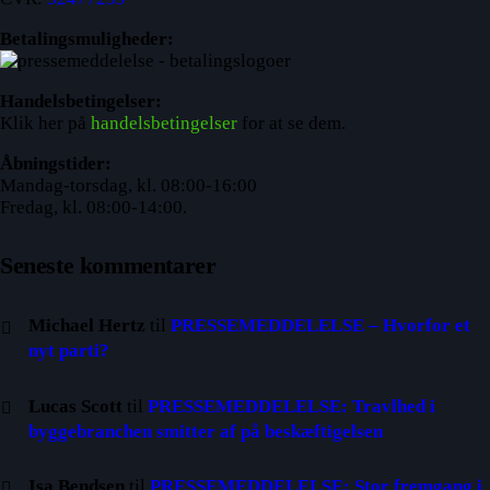
Betalingsmuligheder:
Handelsbetingelser:
Klik her på
handelsbetingelser
for at se dem.
Åbningstider:
Mandag-torsdag, kl. 08:00-16:00
Fredag, kl. 08:00-14:00.
Seneste kommentarer
Michael Hertz
til
PRESSEMEDDELELSE – Hvorfor et
nyt parti?
Lucas Scott
til
PRESSEMEDDELELSE: Travlhed i
byggebranchen smitter af på beskæftigelsen
Isa Bendsen
til
PRESSEMEDDELELSE: Stor fremgang i