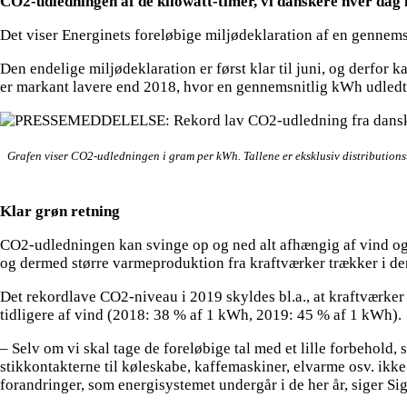
CO2-udledningen af de kilowatt-timer, vi danskere hver dag h
Det viser Energinets foreløbige miljødeklaration af en gennems
Den endelige miljødeklaration er først klar til juni, og derfor
er markant lavere end 2018, hvor en gennemsnitlig kWh udledte
Grafen viser CO2-udledningen i gram per kWh. Tallene er eksklusiv distributionst
Klar grøn retning
CO2-udledningen kan svinge op og ned alt afhængig af vind og
og dermed større varmeproduktion fra kraftværker trækker i de
Det rekordlave CO2-niveau i 2019 skyldes bl.a., at kraftværker
tidligere af vind (2018: 38 % af 1 kWh, 2019: 45 % af 1 kWh).
– Selv om vi skal tage de foreløbige tal med et lille forbehold,
stikkontakterne til køleskabe, kaffemaskiner, elvarme osv. ikke
forandringer, som energisystemet undergår i de her år, siger S