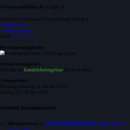
Pressemeddelelse.dk er ejet af:
Worldbiz Unlimited Cloud Wizard S.M.B.A.
Engdalen 4A
3100 Hornbæk
CVR:
32477259
Betalingsmuligheder:
Handelsbetingelser:
Klik her på
handelsbetingelser
for at se dem.
Åbningstider:
Mandag-torsdag, kl. 08:00-16:00
Fredag, kl. 08:00-14:00.
Seneste kommentarer
Michael Hertz
til
PRESSEMEDDELELSE – Hvorfor et