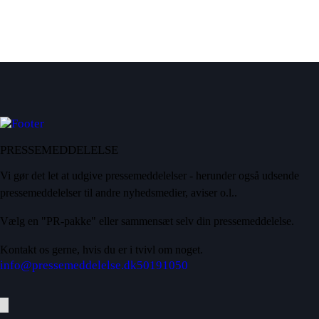
PRESSEMEDDELELSE
Vi gør det let at udgive pressemeddelelser - herunder også udsende
pressemeddelelser til andre nyhedsmedier, aviser o.l..
Vælg en "PR-pakke" eller sammensæt selv din pressemeddelelse.
Kontakt os gerne, hvis du er i tvivl om noget.
info@pressemeddelelse.dk
50191050