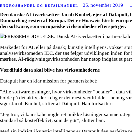
25. november 2019
ENGROSHANDEL OG DETAILHANDEL
Den danske AI-iværksætter Jacob Knobel, ejer af Datapult, h
Danmark og resten af Europa. Det er Huaweis første europæi
den software, som europæiske virksomheder efterspørger.
Markedet for AI, eller på dansk; kunstig intelligens, vokser stø
analysevirksomeden IDC, der tæt følger udviklingen inden for 
mærkes. AI-rådgivningsvirksomheden har netop indgået et par
Værdifuld data skal blive hos virksomhederne
Datapult har en klar mission for partnerskabet:
”Alle softwareløsninger, hvor virksomheder ”betaler” i data vi
holde på det aktiv, der i dag er det mest værdifulde – nemlig 
siger Jacob Knobel, stifter af Datapult. Han fortsætter:
”Jeg tror, vi kan skabe nogle ret unikke løsninger sammen. Jeg 
standard så kosteffektivt, som de gør”, slutter han.
Med sin indsigt i kunstig intelligens er Datapult den perfekte 