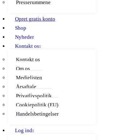
Presserummene
Opret gratis konto
Shop
Nyheder
Kontakt os
Kontakt os
Om os
Medielisten
Årsaftale
Privatlivspolitik
Cookiepolitik (EU)
Handelsbetingelser
Log ind