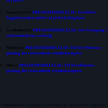
nyt parti?
Lucas Scott
til
PRESSEMEDDELELSE: Travlhed i
byggebranchen smitter af på beskæftigelsen
Isa Bendsen
til
PRESSEMEDDELELSE: Stor fremgang i
virksomhedernes websalg
Morten
til
PRESSEMEDDELELSE: Tid til refleksion –
planlæg din virksomheds svindbekæmpelse
Mik
til
PRESSEMEDDELELSE: Tid til refleksion –
planlæg din virksomheds svindbekæmpelse
Pressemeddelelse - Copyright © 2009-2026. All rights reserved. Udgiv gratis