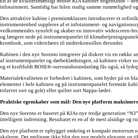
En af de kvalitetsmæssigt bedste KIA kabiner nogensinde – den 
infotainment. Samtidig har bilen stadig samme rummelighed og 
Den attraktive kabine i premiumklassen introducerer et sofistik
instrumentenhed suppleres af et infotainment- og navigationssy
vedkommendes synsfelt og skaber en innovativ widescreen-brug
og længere nede på instrumentpanelet til klimabetjeningspanele
kromlook, som videreføres til midterkonsollen derunder.
Kabinen i den nye Sorento integrerer på diskret vis en række 
af instrumentpanelet og dørbeklædningen, så kabinen virker so
og et kraftfuldt BOSE®-surroundsoundanlæg fås også, så lydopl
Materialekvaliteten er forbedret i kabinen, som byder på en b
elementer i hele kabinen og på instrumentpanelet fremstår kabin
tofarvet sort og gråt) eller quiltet sort Nappa-læder.
Praktiske egenskaber som mål: Den nye platform maksimerer 
Den nye Sorento er baseret på KIAs nye tredje generation “N3”
intelligent indretning. Resultatet er en af de mest alsidige og r
Den nye platform er opbygget omkring et kompakt motorrum og
akslerne. Det muliggør ikke blot den nye models elegante og ti