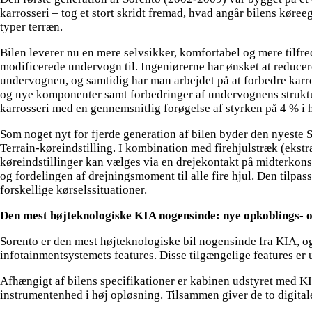
karrosseri – tog et stort skridt fremad, hvad angår bilens kør
typer terræn.
Bilen leverer nu en mere selvsikker, komfortabel og mere tilfre
modificerede undervogn til. Ingeniørerne har ønsket at reducer
undervognen, og samtidig har man arbejdet på at forbedre karr
og nye komponenter samt forbedringer af undervognens struktu
karrosseri med en gennemsnitlig forøgelse af styrken på 4 % i he
Som noget nyt for fjerde generation af bilen byder den nyeste S
Terrain-køreindstilling. I kombination med firehjulstræk (ekstr
køreindstillinger kan vælges via en drejekontakt på midterkonso
og fordelingen af drejningsmoment til alle fire hjul. Den tilpa
forskellige kørselssituationer.
Den mest højteknologiske KIA nogensinde: nye opkoblings- 
Sorento er den mest højteknologiske bil nogensinde fra KIA, o
infotainmentsystemets features. Disse tilgængelige features er
Afhængigt af bilens specifikationer er kabinen udstyret med K
instrumentenhed i høj opløsning. Tilsammen giver de to digitale