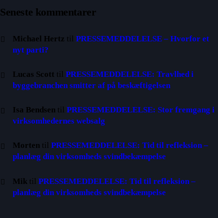
Seneste kommentarer
Michael Hertz
til
PRESSEMEDDELELSE – Hvorfor et
nyt parti?
Lucas Scott
til
PRESSEMEDDELELSE: Travlhed i
byggebranchen smitter af på beskæftigelsen
Isa Bendsen
til
PRESSEMEDDELELSE: Stor fremgang i
virksomhedernes websalg
Morten
til
PRESSEMEDDELELSE: Tid til refleksion –
planlæg din virksomheds svindbekæmpelse
Mik
til
PRESSEMEDDELELSE: Tid til refleksion –
planlæg din virksomheds svindbekæmpelse