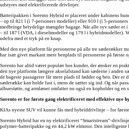
udstyres med elektrificerede drivlinjer.
Batteripakken i Sorento Hybrid er placeret under kabinens bund.
– op til 821 l (i 7-personers modeller) eller 910 l (i 5-persone
medbringe betydelige mængder bagage. Når alle syv sæder er i
– til 187 l (VDA, i dieselmodeller og 179 l i hybridmodeller)
udefra med et tryk på en knap.
Med den nye platform får personerne på alle tre sæderækker m
har især givet markant mere benplads til personerne på første
Sorento har altid været populær hos kunder, der ønsker en pra
den nye platforms længere akselafstand kan sæderne i anden sæ
de bageste passagerer får mere plads til fødder og ben. Der er 
sæderække kan holde fast i, mens de sætter sig ind. Og når pas
albuestøtte, og armlænet omfatter nu også en kopholder og en
Sorento er for første gang elektrificeret med effektive nye hy
KIAs nyeste SUV vil kunne fås med hybriddrivlinje – for første
Sorento Hybrid har en ny elektrificeret “Smartstream”-drivlinj
polymer-batteripakke og en 44,2 kW elmotor. Den intelligente k