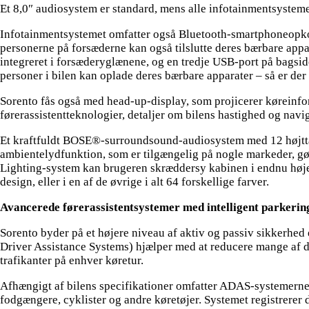
Et 8,0″ audiosystem er standard, mens alle infotainmentsyst
Infotainmentsystemet omfatter også Bluetooth-smartphoneopkobli
personerne på forsæderne kan også tilslutte deres bærbare app
integreret i forsæderyglænene, og en tredje USB-port på bagsid
personer i bilen kan oplade deres bærbare apparater – så er der r
Sorento fås også med head-up-display, som projicerer køreinfor
førerassistentteknologier, detaljer om bilens hastighed og navi
Et kraftfuldt BOSE®-surroundsound-audiosystem med 12 højttale
ambientelydfunktion, som er tilgængelig på nogle markeder, gør
Lighting-system kan brugeren skræddersy kabinen i endnu højere
design, eller i en af de øvrige i alt 64 forskellige farver.
Avancerede førerassistentsystemer med intelligent parkerin
Sorento byder på et højere niveau af aktiv og passiv sikkerhe
Driver Assistance Systems) hjælper med at reducere mange af de
trafikanter på enhver køretur.
Afhængigt af bilens specifikationer omfatter ADAS-systemerne i
fodgængere, cyklister og andre køretøjer. Systemet registrerer 