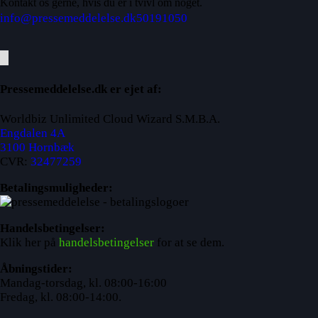
Kontakt os gerne, hvis du er i tvivl om noget.
info@pressemeddelelse.dk
50191050
Pressemeddelelse.dk er ejet af:
Worldbiz Unlimited Cloud Wizard S.M.B.A.
Engdalen 4A
3100 Hornbæk
CVR:
32477259
Betalingsmuligheder:
Handelsbetingelser:
Klik her på
handelsbetingelser
for at se dem.
Åbningstider:
Mandag-torsdag, kl. 08:00-16:00
Fredag, kl. 08:00-14:00.