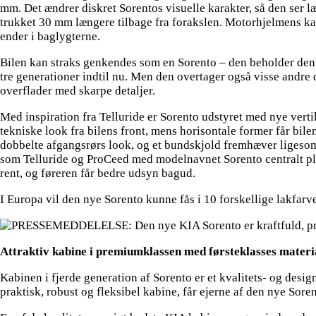
mm. Det ændrer diskret Sorentos visuelle karakter, så den ser 
trukket 30 mm længere tilbage fra forakslen. Motorhjelmens ka
ender i baglygterne.
Bilen kan straks genkendes som en Sorento – den beholder den ka
tre generationer indtil nu. Men den overtager også visse andr
overflader med skarpe detaljer.
Med inspiration fra Telluride er Sorento udstyret med nye vertika
tekniske look fra bilens front, mens horisontale former får bil
dobbelte afgangsrørs look, og et bundskjold fremhæver ligesom
som Telluride og ProCeed med modelnavnet Sorento centralt plac
rent, og føreren får bedre udsyn bagud.
I Europa vil den nye Sorento kunne fås i 10 forskellige lakfar
Attraktiv kabine i premiumklassen med førsteklasses materia
Kabinen i fjerde generation af Sorento er et kvalitets- og desi
praktisk, robust og fleksibel kabine, får ejerne af den nye Sore