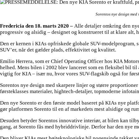
Sorentos nye design med s
Fredericia den 18. marts 2020 –
Alle detaljer omkring den nye
progressiv og alsidig – designet og konstrueret til at klare alt, 
Den er kernen i KIAs opfriskede globale SUV-modelprogram, som 
SUV’er, når det gælder plads, effektivitet og kvalitet.
Emilio Herrera, som er Chief Operating Officer hos KIA Motor
helhed. Mens bilen i 2002 blev lanceret som en fleksibel bil til 
vigtig for KIA – især nu, hvor vores SUV-flagskib også for først
Sorentos nye design med skarpere linjer og større proportioner
førsteklasses materialer, hightech-detaljer, topmoderne infota
Den nye Sorento er den første model baseret på KIAs nye platfo
gør platformen Sorento til en af markedets mest alsidige og r
Desuden betyder Sorentos innovative interiør, at bilen kan tilb
gang, at Sorento fås med hybriddrivlinje. Derfor har den nye 
Den bliver KIAs mest højteknologiske bil nogensinde takket v