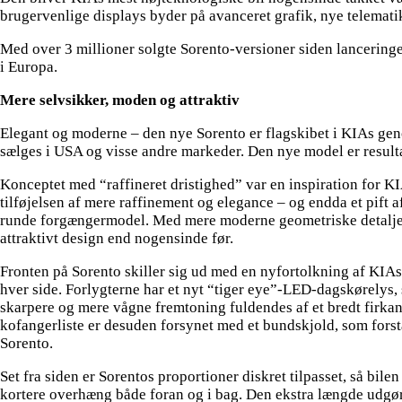
brugervenlige displays byder på avanceret grafik, nye telemat
Med over 3 millioner solgte Sorento-versioner siden lanceringe
i Europa.
Mere selvsikker, moden og attraktiv
Elegant og moderne – den nye Sorento er flagskibet i KIAs ge
sælges i USA og visse andre markeder. Den nye model er resul
Konceptet med “raffineret dristighed” var en inspiration for KI
tilføjelsen af mere raffinement og elegance – og endda et pift 
runde forgængermodel. Med mere moderne geometriske detaljer o
attraktivt design end nogensinde før.
Fronten på Sorento skiller sig ud med en nyfortolkning af KIA
hver side. Forlygterne har et nyt “tiger eye”-LED-dagskørelys, 
skarpere og mere vågne fremtoning fuldendes af et bredt firkant
kofangerliste er desuden forsynet med et bundskjold, som fors
Sorento.
Set fra siden er Sorentos proportioner diskret tilpasset, så b
kortere overhæng både foran og i bag. Den ekstra længde udgøre