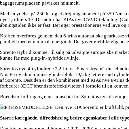
bagagerumspladsen påvirkes minimalt.
Med en ydelse på 230 hk og et drejningsmoment på 350 Nm kombi
nye 1,6-liters T-GDi-motor har KIAs nye CVVD-teknologi (Conti
åbningstiden ikke er fast. Det øger præstationerne ved lave og
Kraften overføres gennem den 6-trins automatiske gearkasse vi
parallelt med et minimalt energitab. Det giver øjeblikkelig acce
Sorento Hybrid kommer til salg på udvalgte europæiske markede
kunne fås med plug-in-hybriddrivlinje.
Sorentos nye 4-cylindrede 2,2-liters “Smartstream”-dieselmoto
Nm. En ny aluminiumscylinderblok, 19,5 kg lettere end cylinde
af Sorento. Desuden er den kombineret med KIAs nye 8-trins 
forbedrer 8DCT brændstofeffektiviteten i forhold til en konven
Brændstofforbrug og emissionsdata for Sorentos nye drivlinjer v
Større køreglæde, tilfredshed og bedre egenskaber i alle typ
Den første generation af Sorento (2002-2009) var bygget på e