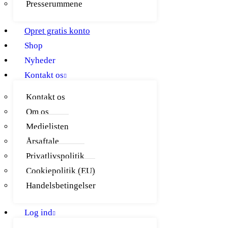
Presserummene
Opret gratis konto
Shop
Nyheder
Kontakt os
Kontakt os
Om os
Medielisten
Årsaftale
Privatlivspolitik
Cookiepolitik (EU)
Handelsbetingelser
Log ind