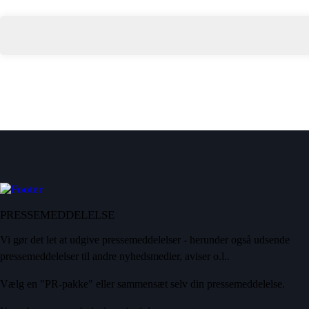
PRESSEMEDDELELSE
Vi gør det let at udgive pressemeddelelser - herunder også udsende
pressemeddelelser til andre nyhedsmedier, aviser o.l..
Vælg en "PR-pakke" eller sammensæt selv din pressemeddelelse.