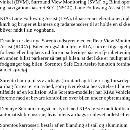
vinkel (BVM), Surround View Monitoring (SVM) og Blind-spot C
og navigationsbaseret SCC (NSCC), Lane Following Assist (LF
KIAs Lane Following Assist (LFA), tilpasser accelerationer, op
km/h og bruger et kamera og radarsensorer til at holde en sik
bliver midt i sin vognbane.
Desuden er den nye Sorento udstyret med en Rear View Monito
Assist (RCCA). Bilen er også den første KIA, som er tilgængel
forlæns eller baglæns ud fra en parkeringsbås via fjernbetjening
en anden bilist parkerer så tæt på bilen, at det ikke er muligt 
fodgænger bag bilen. Sorentos Safe Exit Assist-funktion forhindr
andet køretøj.
Sorento har op til syv airbags (frontairbag til fører og forsæde
airbag forrest er en nyhed, som giver ekstra beskyttelse til ho
tilfælde af en kollision. Alle Sorento-modeller har KIAs Vehic
førerne med at bevare kontrollen over bilen under opbremsning
Den nye Sorento er også udstyret med KIAs første multikollisi
automatisk bremserne, hvis bilens airbags er blevet udløst efte
Sorentos karrosseri består af en blanding af stål og aluminium,