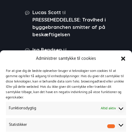
til
Lucas Scott
PRESSEMEDDELELSE: Travlhed i
byggebranchen smitter af på
beskæftigelsen
til
Isa Bendsen
PRESSEMEDDELELSE: Stor
Administrer samtykke til cookies
fremgang i virksomhedernes
For at give dig de bedste oplevelser bruger vi teknologier som cookies til at
websalg
gemme og/eller få adgang til enhedsoplysninger. Hvis du giver dit samtykke til
disse teknologier, kan vi behandle data som f.eks. browsingadfærd eller unikke
til
ID'er på dette websted. Hvis du ikke giver dit samtykke eller trækker dit
Morten
PRESSEMEDDELELSE:
samtykke tilbage, kan det have en negativ indvirkning på visse funktioner og
Tid til refleksion – planlæg din
egenskaber.
virksomheds
Funktionsdygtig
Altid aktiv
svindbekæmpelse
til
Mik
PRESSEMEDDELELSE: Tid
Statistikker
Statisti
til refleksion – planlæg din