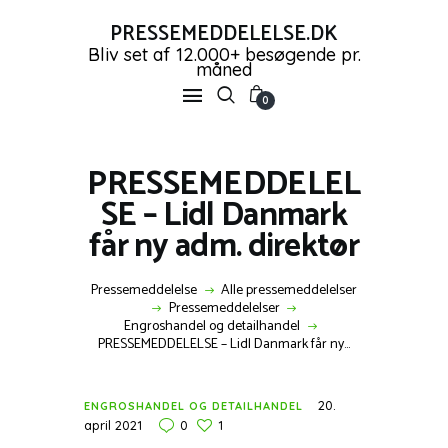
PRESSEMEDDELELSE.DK
Bliv set af 12.000+ besøgende pr.
måned
PRESSEMEDDELELSE.DK
0
Bliv set af 12.000+ besøgende pr. måned
FORSIDE
PRESSEMEDDELEL
PRESSEMEDDELELSER
SE – Lidl Danmark
OPRET GRATIS KONTO
får ny adm. direktør
SHOP
NYHEDER
Pressemeddelelse
Alle pressemeddelelser
KONTAKT OS
Pressemeddelelser
Engroshandel og detailhandel
LOG IND
PRESSEMEDDELELSE – Lidl Danmark får ny...
20.
ENGROSHANDEL OG DETAILHANDEL
april 2021
0
1