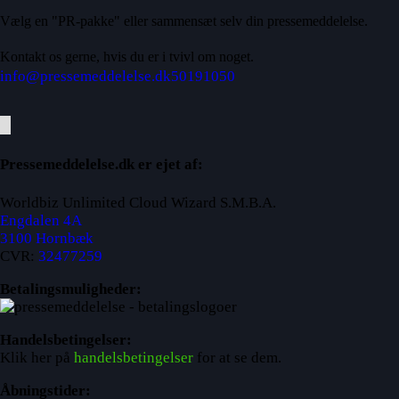
Vælg en "PR-pakke" eller sammensæt selv din pressemeddelelse.
Kontakt os gerne, hvis du er i tvivl om noget.
info@pressemeddelelse.dk
50191050
Pressemeddelelse.dk er ejet af:
Worldbiz Unlimited Cloud Wizard S.M.B.A.
Engdalen 4A
3100 Hornbæk
CVR:
32477259
Betalingsmuligheder:
Handelsbetingelser:
Klik her på
handelsbetingelser
for at se dem.
Åbningstider: