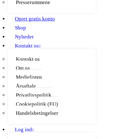
Presserummene
Opret gratis konto
Shop
Nyheder
Kontakt os
Kontakt os
Om os
Medielisten
Årsaftale
Privatlivspolitik
Cookiepolitik (EU)
Handelsbetingelser
Log ind