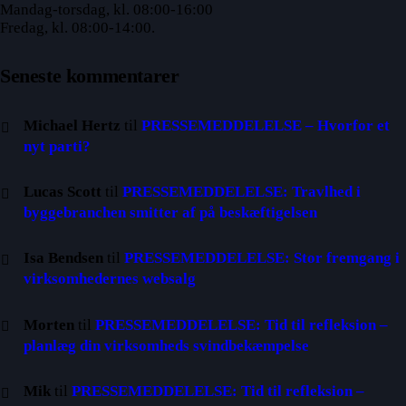
Mandag-torsdag, kl. 08:00-16:00
Fredag, kl. 08:00-14:00.
Seneste kommentarer
Michael Hertz
til
PRESSEMEDDELELSE – Hvorfor et
nyt parti?
Lucas Scott
til
PRESSEMEDDELELSE: Travlhed i
byggebranchen smitter af på beskæftigelsen
Isa Bendsen
til
PRESSEMEDDELELSE: Stor fremgang i
virksomhedernes websalg
Morten
til
PRESSEMEDDELELSE: Tid til refleksion –
planlæg din virksomheds svindbekæmpelse
Mik
til
PRESSEMEDDELELSE: Tid til refleksion –