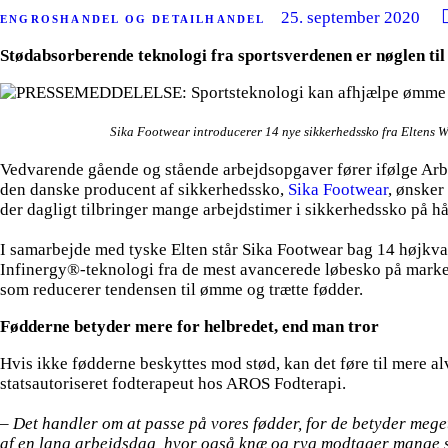
25. september 2020
ENGROSHANDEL OG DETAILHANDEL
Stødabsorberende teknologi fra sportsverdenen er nøglen til
Sika Footwear introducerer 14 nye sikkerhedssko fra Eltens W
Vedvarende gående og stående arbejdsopgaver fører ifølge Arbejd
den danske producent af sikkerhedssko,
Sika Footwear
, ønsker
der dagligt tilbringer mange arbejdstimer i sikkerhedssko på hå
I samarbejde med tyske Elten står Sika Footwear bag 14 højkva
Infinergy®-teknologi fra de mest avancerede løbesko på marked
som reducerer tendensen til ømme og trætte fødder.
Fødderne betyder mere for helbredet, end man tror
Hvis ikke fødderne beskyttes mod stød, kan det føre til mere a
statsautoriseret fodterapeut hos AROS Fodterapi.
– Det handler om at passe på vores fødder, for de betyder mege
af en lang arbejdsdag, hvor også knæ og ryg modtager mange s