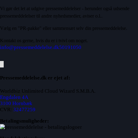
Vi gør det let at udgive pressemeddelelser - herunder også udsende
pressemeddelelser til andre nyhedsmedier, aviser o.l..
Vælg en "PR-pakke" eller sammensæt selv din pressemeddelelse.
Kontakt os gerne, hvis du er i tvivl om noget.
info@pressemeddelelse.dk
50191050
Pressemeddelelse.dk er ejet af:
Worldbiz Unlimited Cloud Wizard S.M.B.A.
Engdalen 4A
3100 Hornbæk
CVR:
32477259
Betalingsmuligheder: