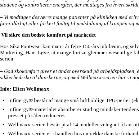
stødene og kontrollerer energien, der modtages fra hvert skridt
– Vi modtager desværre mange patienter på klinikken med erhve
fører dårligt eller forkert fodtøj til nedslidning af kroppen og
Vil sikre den bedste komfort på markedet
Hos Sika Footwear kan man i år fejre 150-års jubilæum, og selv
Marketing, Hans Løve, at mange fortsat glemmer væsentlige fa
serien:
– God skokomfort giver et andet overskud på arbejdspladsen, et 
sikkerhedssko til danskerne, og med Wellmaxx-serien har vi no
Info: Elten Wellmaxx
Infinergy® består af mange små luftholdige TPU-perler (e
Infinergy®-materialet absorberer stød og mindsker tendensen 
presset på sålen reduceres
Wellmaxx-serien består pt af 14 modeller velegnet til ansat
Wellmaxx-serien er i handlen hos en række danske forhandl