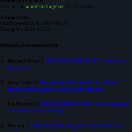
Handelsbetingelser:
Klik her på
handelsbetingelser
for at se dem.
Åbningstider:
Mandag-torsdag, kl. 08:00-16:00
Fredag, kl. 08:00-14:00.
Seneste kommentarer
Michael Hertz
til
PRESSEMEDDELELSE – Hvorfor et
nyt parti?
Lucas Scott
til
PRESSEMEDDELELSE: Travlhed i
byggebranchen smitter af på beskæftigelsen
Isa Bendsen
til
PRESSEMEDDELELSE: Stor fremgang i
virksomhedernes websalg
Morten
til
PRESSEMEDDELELSE: Tid til refleksion –