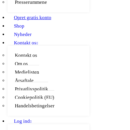
Presserummene
Opret gratis konto
Shop
Nyheder
Kontakt os
Kontakt os
Om os
Medielisten
Årsaftale
Privatlivspolitik
Cookiepolitik (EU)
Handelsbetingelser
Log ind