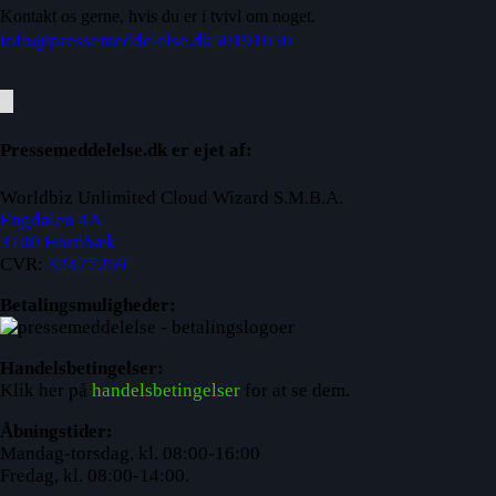
Kontakt os gerne, hvis du er i tvivl om noget.
info@pressemeddelelse.dk
50191050
Pressemeddelelse.dk er ejet af:
Worldbiz Unlimited Cloud Wizard S.M.B.A.
Engdalen 4A
3100 Hornbæk
CVR:
32477259
Betalingsmuligheder:
Handelsbetingelser:
Klik her på
handelsbetingelser
for at se dem.
Åbningstider:
Mandag-torsdag, kl. 08:00-16:00
Fredag, kl. 08:00-14:00.