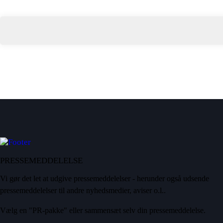
PRESSEMEDDELELSE
Vi gør det let at udgive pressemeddelelser - herunder også udsende
pressemeddelelser til andre nyhedsmedier, aviser o.l..
Vælg en "PR-pakke" eller sammensæt selv din pressemeddelelse.