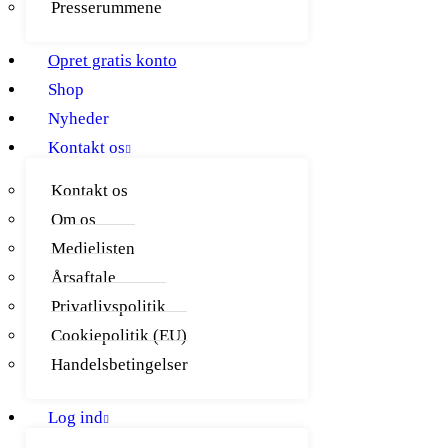
Presserummene
Opret gratis konto
Shop
Nyheder
Kontakt os
Kontakt os
Om os
Medielisten
Årsaftale
Privatlivspolitik
Cookiepolitik (EU)
Handelsbetingelser
Log ind