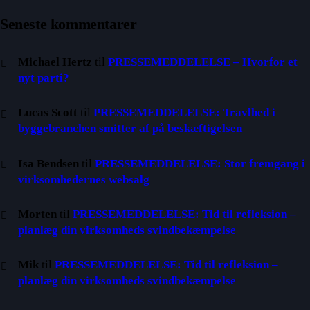
Seneste kommentarer
Michael Hertz
til
PRESSEMEDDELELSE – Hvorfor et
nyt parti?
Lucas Scott
til
PRESSEMEDDELELSE: Travlhed i
byggebranchen smitter af på beskæftigelsen
Isa Bendsen
til
PRESSEMEDDELELSE: Stor fremgang i
virksomhedernes websalg
Morten
til
PRESSEMEDDELELSE: Tid til refleksion –
planlæg din virksomheds svindbekæmpelse
Mik
til
PRESSEMEDDELELSE: Tid til refleksion –
planlæg din virksomheds svindbekæmpelse