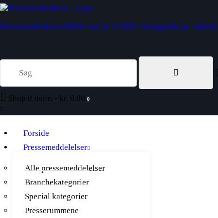
Bliv set af 12.000+ besøgende pr. måned
Pressemeddelelse.dk
Shop
0 items
-
kr. 0,00
0
Forside
Pressemeddelelser
Alle pressemeddelelser
Branchekategorier
Special kategorier
Presserummene