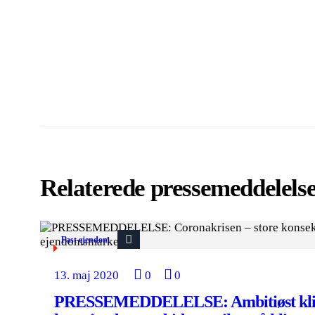
Relaterede pressemeddelels
Fast ejendom
13. maj 2020
0
0
PRESSEMEDDELELSE: Ambitiøst klim