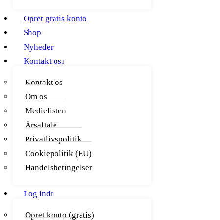
Opret gratis konto
Shop
Nyheder
Kontakt os
Kontakt os
Om os
Medielisten
Årsaftale
Privatlivspolitik
Cookiepolitik (EU)
Handelsbetingelser
Log ind
Opret konto (gratis)