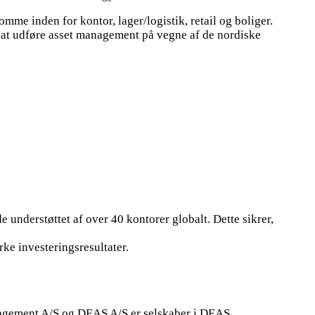
me inden for kontor, lager/logistik, retail og boliger.
at udføre asset management på vegne af de nordiske
e understøttet af over 40 kontorer globalt. Dette sikrer,
rke investeringsresultater.
agement A/S og DEAS A/S er selskaber i DEAS