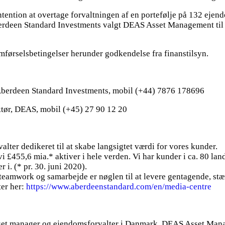
ntion at overtage forvaltningen af en portefølje på 132 ejendom
erdeen Standard Investments valgt DEAS Asset Management til 
førselsbetingelser herunder godkendelse fra finanstilsyn.
berdeen Standard Investments, mobil (+44) 7876 178696
tør, DEAS, mobil (+45) 27 90 12 20
lter dedikeret til at skabe langsigtet værdi for vores kunder.
 £455,6 mia.* aktiver i hele verden. Vi har kunder i ca. 80 land
 i. (* pr. 30. juni 2020).
t teamwork og samarbejde er nøglen til at levere gentagende, stæ
er her:
https://www.aberdeenstandard.com/en/media-centre
et manager og ejendomsforvalter i Danmark. DEAS Asset Man