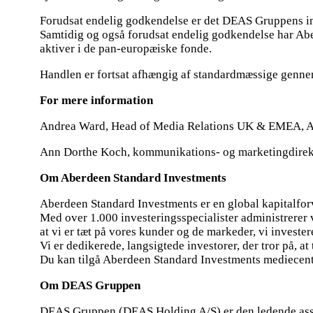
Forudsat endelig godkendelse er det DEAS Gruppens inte
Samtidig og også forudsat endelig godkendelse har Ab
aktiver i de pan-europæiske fonde.
Handlen er fortsat afhængig af standardmæssige gennem
For mere information
Andrea Ward, Head of Media Relations UK & EMEA, A
Ann Dorthe Koch, kommunikations- og marketingdirek
Om Aberdeen Standard Investments
Aberdeen Standard Investments er en global kapitalforva
Med over 1.000 investeringsspecialister administrerer vi
at vi er tæt på vores kunder og de markeder, vi investerer
Vi er dedikerede, langsigtede investorer, der tror på, a
Du kan tilgå Aberdeen Standard Investments mediecent
Om DEAS Gruppen
DEAS Gruppen (DEAS Holding A/S) er den ledende ass