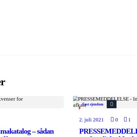
er
Fast ejendom
2. juli 2021
0
1
akatalog – sådan
PRESSEMEDDELELSE 