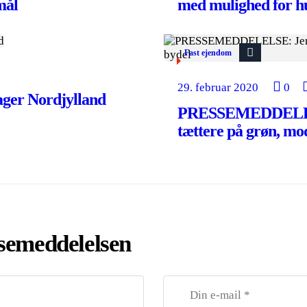
mål
med mulighed for hu
Fast ejendom
29. februar 2020
0
er Nordjylland
PRESSEMEDDELELS
tættere på grøn, mo
ssemeddelelsen