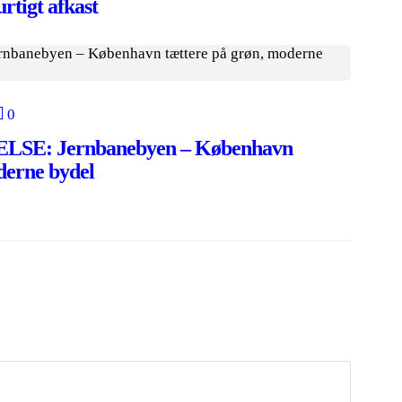
rtigt afkast
0
E: Jernbanebyen – København
derne bydel