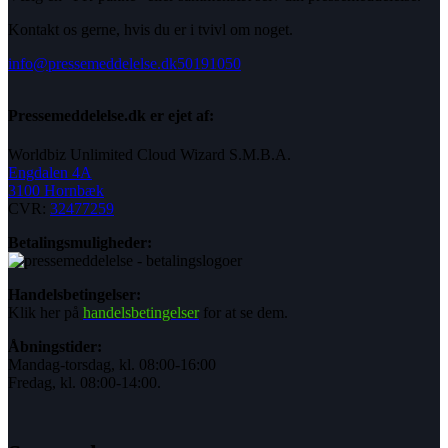
Kontakt os gerne, hvis du er i tvivl om noget.
info@pressemeddelelse.dk
50191050
Pressemeddelelse.dk er ejet af:
Worldbiz Unlimited Cloud Wizard S.M.B.A.
Engdalen 4A
3100 Hornbæk
CVR:
32477259
Betalingsmuligheder:
Handelsbetingelser:
Klik her på
handelsbetingelser
for at se dem.
Åbningstider:
Mandag-torsdag, kl. 08:00-16:00
Fredag, kl. 08:00-14:00.