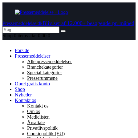
Bliv set af 12.000+ besøgende pr. måned
Pressemeddelelse.dk
Shop
0 items
-
kr. 0,00
0
Forside
Pressemeddelelser
Alle pressemeddelelser
Branchekategorier
Special kategorier
Presserummene
Opret gratis konto
Shop
Nyheder
Kontakt os
Kontakt os
Om os
Medielisten
Årsaftale
Privatlivspolitik
Cookiepolitik (EU)