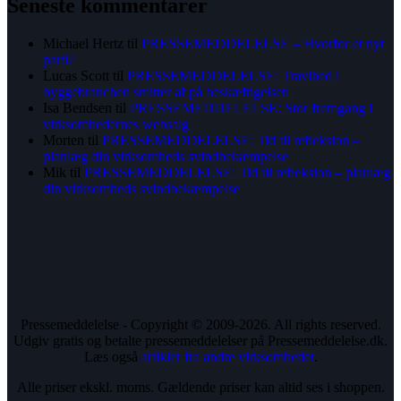
Seneste kommentarer
Michael Hertz
til
PRESSEMEDDELELSE – Hvorfor et nyt
parti?
Lucas Scott
til
PRESSEMEDDELELSE: Travlhed i
byggebranchen smitter af på beskæftigelsen
Isa Bendsen
til
PRESSEMEDDELELSE: Stor fremgang i
virksomhedernes websalg
Morten
til
PRESSEMEDDELELSE: Tid til refleksion –
planlæg din virksomheds svindbekæmpelse
Mik
til
PRESSEMEDDELELSE: Tid til refleksion – planlæg
din virksomheds svindbekæmpelse
Pressemeddelelse - Copyright © 2009-2026. All rights reserved.
Udgiv gratis og betalte pressemeddelelser på Pressemeddelelse.dk.
Læs også
artikler fra andre virksomheder
.
Alle priser ekskl. moms. Gældende priser kan altid ses i shoppen.