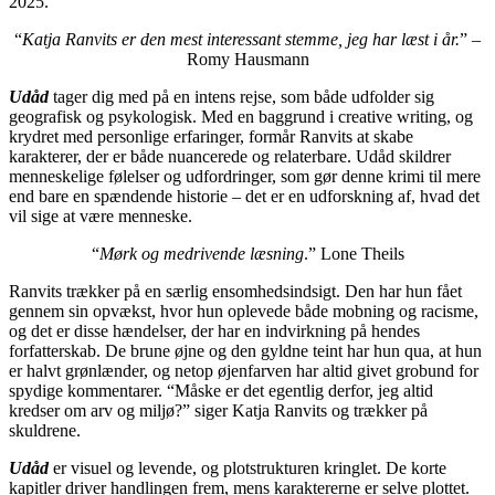
2025.
“
Katja Ranvits er den mest interessant stemme, jeg har læst i år.
” –
Romy Hausmann
Udåd
tager dig med på en intens rejse, som både udfolder sig
geografisk og psykologisk. Med en baggrund i creative writing, og
krydret med personlige erfaringer, formår Ranvits at skabe
karakterer, der er både nuancerede og relaterbare. Udåd skildrer
menneskelige følelser og udfordringer, som gør denne krimi til mere
end bare en spændende historie – det er en udforskning af, hvad det
vil sige at være menneske.
“
Mørk og medrivende læsning
.” Lone Theils
Ranvits trækker på en særlig ensomhedsindsigt. Den har hun fået
gennem sin opvækst, hvor hun oplevede både mobning og racisme,
og det er disse hændelser, der har en indvirkning på hendes
forfatterskab. De brune øjne og den gyldne teint har hun qua, at hun
er halvt grønlænder, og netop øjenfarven har altid givet grobund for
spydige kommentarer. “Måske er det egentlig derfor, jeg altid
kredser om arv og miljø?” siger Katja Ranvits og trækker på
skuldrene.
Udåd
er visuel og levende, og plotstrukturen kringlet. De korte
kapitler driver handlingen frem, mens karaktererne er selve plottet.