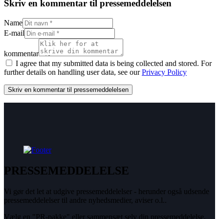
Skriv en kommentar til pressemeddelelsen
Name
E-mail
kommentar
I agree that my submitted data is being collected and stored. For
further details on handling user data, see our
Privacy Policy
PRESSEMEDDELELSE
Vi gør det let at udgive pressemeddelelser - herunder også udsende
pressemeddelelser til andre nyhedsmedier, aviser o.l..
Vælg en "PR-pakke" eller sammensæt selv din pressemeddelelse.