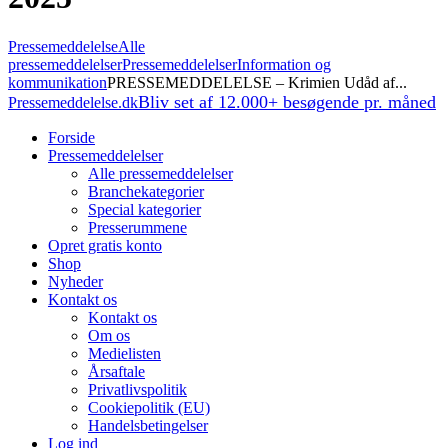
Pressemeddelelse
Alle
pressemeddelelser
Pressemeddelelser
Information og
kommunikation
PRESSEMEDDELELSE – Krimien Udåd af...
Bliv set af 12.000+ besøgende pr. måned
Pressemeddelelse.dk
Forside
Pressemeddelelser
Alle pressemeddelelser
Branchekategorier
Special kategorier
Presserummene
Opret gratis konto
Shop
Nyheder
Kontakt os
Kontakt os
Om os
Medielisten
Årsaftale
Privatlivspolitik
Cookiepolitik (EU)
Handelsbetingelser
Log ind