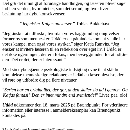
Det gør det umuligt at forudsige handlingen, og læseren bliver suget
ind i en verden, hvor intet er, som det ser ud, og hvor hver
beslutning har dybe konsekvenser.
“
Jeg elsker Katjas universer
.” Tobias Bukkehave
“Jeg ønsker at udforske, hvordan vores baggrund og omgivelser
former os som mennesker. Udåd er en påmindelse om, at vi alle har
vores kampe, men også vores styrker,” siger Katja Ranvits. “Jeg
ønsker at invitere læseren til en refleksion over eget liv. I Udåd er
det ikke ugerningen, der er i fokus, men bevæggrunden for at udføre
den. Det er dét, der er interessant.”
Med sin dybdegående psykologiske indsigt og evne til at skildre
komplekse menneskelige relationer, er Udåd en læseoplevelse, der
vil røre og udfordre dig på flere niveauer.
“
Serien har en originalitet, der gør, at den skiller sig ud i genren.
Og
Katjas fantasi? Den er intet mindre end svimlende!
” Livet_paa_olof
Udåd
udkommer den 18. marts 2025 på Brændpunkt. For yderligere
information eller interesse i anmeldereksemplar kan Brændpunkt
kontaktes på:
Mail: forlaget.braendpunkt@gmail.com