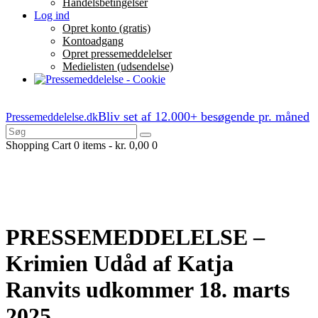
Handelsbetingelser
Log ind
Opret konto (gratis)
Kontoadgang
Opret pressemeddelelser
Medielisten (udsendelse)
Bliv set af 12.000+ besøgende pr. måned
Pressemeddelelse.dk
Shopping Cart
0 items
-
kr. 0,00
0
PRESSEMEDDELELSE –
Krimien Udåd af Katja
Ranvits udkommer 18. marts
2025