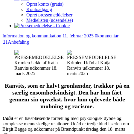
Opret konto (gratis)
Kontoadgang
Opret pressemeddelelser
Medielisten (udsendelse)
Information og kommunikation
11. februar 2025
0
kommentar
1
Anbefaling
Ranvits, som er halvt grønlænder, trækker på en
særlig ensomhedsindsigt. Den har hun fået
gennem sin opvækst, hvor hun oplevede både
mobning og racisme.
Udåd
er en hæsblæsende fortælling med psykologisk dybde og
komplekse menneskelige relationer. Udåd er tredje bind i serien om
Birgit Bagge og udkommer på Brændpunkt tirsdag den 18. marts