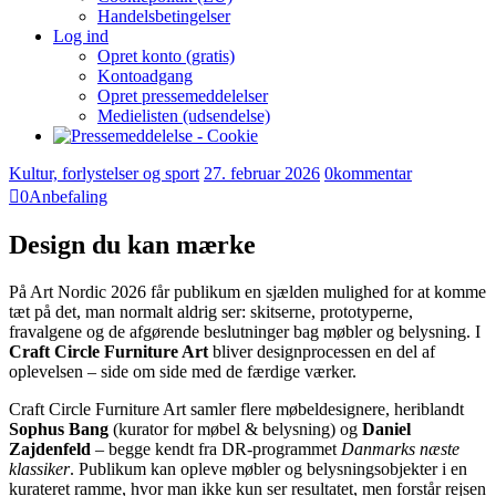
Handelsbetingelser
Log ind
Opret konto (gratis)
Kontoadgang
Opret pressemeddelelser
Medielisten (udsendelse)
Kultur, forlystelser og sport
27. februar 2026
0
kommentar
0
Anbefaling
Design du kan mærke
På Art Nordic 2026 får publikum en sjælden mulighed for at komme
tæt på det, man normalt aldrig ser: skitserne, prototyperne,
fravalgene og de afgørende beslutninger bag møbler og belysning. I
Craft Circle Furniture Art
bliver designprocessen en del af
oplevelsen – side om side med de færdige værker.
Craft Circle Furniture Art samler flere møbeldesignere, heriblandt
Sophus Bang
(kurator for møbel & belysning) og
Daniel
Zajdenfeld
– begge kendt fra DR-programmet
Danmarks næste
klassiker
. Publikum kan opleve møbler og belysningsobjekter i en
kurateret ramme, hvor man ikke kun ser resultatet, men forstår rejsen