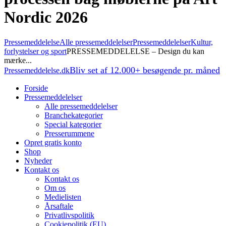
Nordic 2026
Pressemeddelelse
Alle pressemeddelelser
Pressemeddelelser
Kultur,
forlystelser og sport
PRESSEMEDDELELSE – Design du kan
mærke...
Bliv set af 12.000+ besøgende pr. måned
Pressemeddelelse.dk
Forside
Pressemeddelelser
Alle pressemeddelelser
Branchekategorier
Special kategorier
Presserummene
Opret gratis konto
Shop
Nyheder
Kontakt os
Kontakt os
Om os
Medielisten
Årsaftale
Privatlivspolitik
Cookiepolitik (EU)