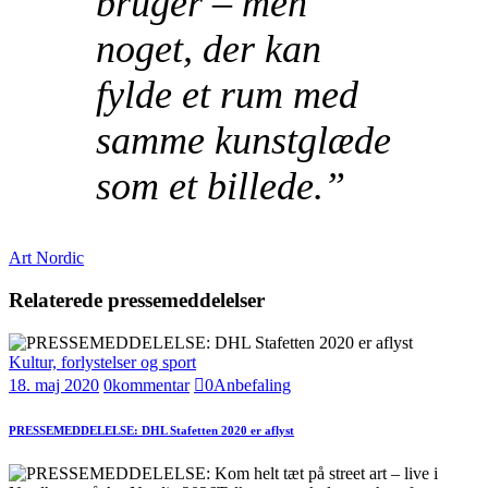
bruger – men
noget, der kan
fylde et rum med
samme kunstglæde
som et billede.”
Art Nordic
Relaterede pressemeddelelser
Kultur, forlystelser og sport
18. maj 2020
0
kommentar
0
Anbefaling
PRESSEMEDDELELSE: DHL Stafetten 2020 er aflyst