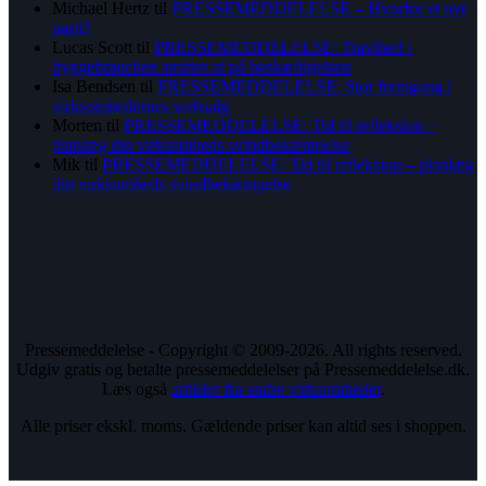
Michael Hertz
til
PRESSEMEDDELELSE – Hvorfor et nyt
parti?
Lucas Scott
til
PRESSEMEDDELELSE: Travlhed i
byggebranchen smitter af på beskæftigelsen
Isa Bendsen
til
PRESSEMEDDELELSE: Stor fremgang i
virksomhedernes websalg
Morten
til
PRESSEMEDDELELSE: Tid til refleksion –
planlæg din virksomheds svindbekæmpelse
Mik
til
PRESSEMEDDELELSE: Tid til refleksion – planlæg
din virksomheds svindbekæmpelse
Pressemeddelelse - Copyright © 2009-2026. All rights reserved.
Udgiv gratis og betalte pressemeddelelser på Pressemeddelelse.dk.
Læs også
artikler fra andre virksomheder
.
Alle priser ekskl. moms. Gældende priser kan altid ses i shoppen.