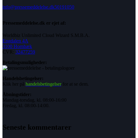
info@pressemeddelelse.dk
50191050
Pressemeddelelse.dk er ejet af:
Worldbiz Unlimited Cloud Wizard S.M.B.A.
Engdalen 4A
3100 Hornbæk
CVR:
32477259
Betalingsmuligheder:
Handelsbetingelser:
Klik her på
handelsbetingelser
for at se dem.
Åbningstider:
Mandag-torsdag, kl. 08:00-16:00
Fredag, kl. 08:00-14:00.
Seneste kommentarer