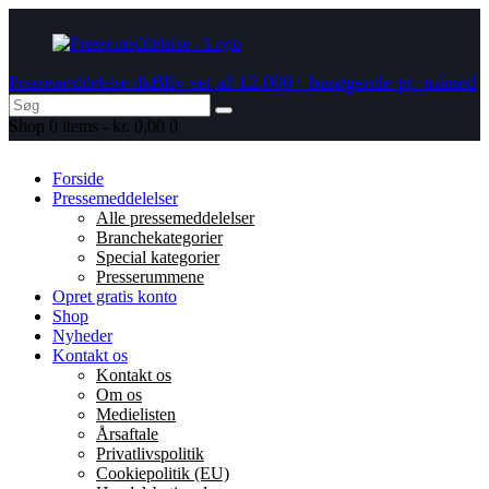
Bliv set af 12.000+ besøgende pr. måned
Pressemeddelelse.dk
Shop
0 items
-
kr. 0,00
0
Forside
Pressemeddelelser
Alle pressemeddelelser
Branchekategorier
Special kategorier
Presserummene
Opret gratis konto
Shop
Nyheder
Kontakt os
Kontakt os
Om os
Medielisten
Årsaftale
Privatlivspolitik
Cookiepolitik (EU)