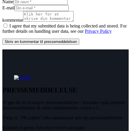
Name
E-mail
kommentar
I agree that my submitted data is being collected and stored. For
further details on handling user data, see our
Privacy Policy
PRESSEMEDDELELSE
Vi gør det let at udgive pressemeddelelser - herunder også udsende
pressemeddelelser til andre nyhedsmedier, aviser o.l..
Vælg en "PR-pakke" eller sammensæt selv din pressemeddelelse.
Kontakt os gerne, hvis du er i tvivl om noget.