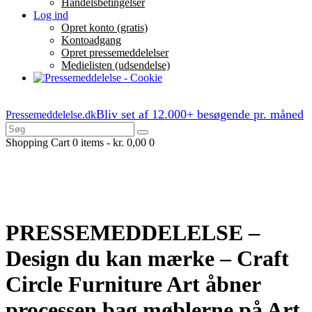
Handelsbetingelser
Log ind
Opret konto (gratis)
Kontoadgang
Opret pressemeddelelser
Medielisten (udsendelse)
Bliv set af 12.000+ besøgende pr. måned
Pressemeddelelse.dk
Shopping Cart
0 items
-
kr. 0,00
0
PRESSEMEDDELELSE –
Design du kan mærke – Craft
Circle Furniture Art åbner
processen bag møblerne på Art