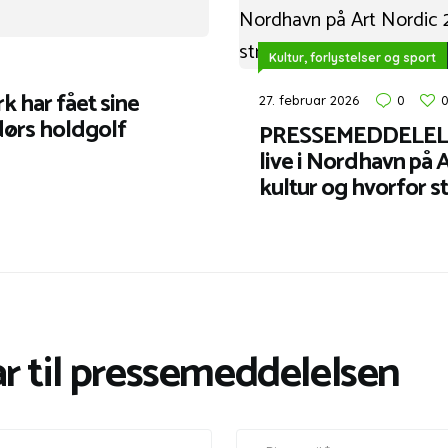
Kultur, forlystelser og sport
har fået sine
27. februar 2026
0
dørs holdgolf
PRESSEMEDDELELSE:
live i Nordhavn på 
kultur og hvorfor st
r til pressemeddelelsen