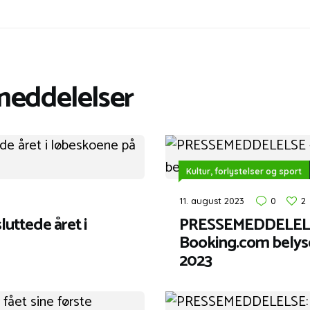
meddelelser
Kultur, forlystelser og sport
11. august 2023
0
2
ttede året i
PRESSEMEDDELELSE
Booking.com belys
2023