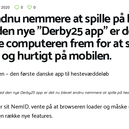
s 2020
0
0
ndnu nemmere at spille på
den nye ”Derby25 app” er d
 computeren frem for at sæ
 og hurtigt på mobilen.
d den nye Derby25 app er det nu blevet endnu nemmere at spille på hes
er sit NemID, vente på at browseren loader og måske
n række nye features.