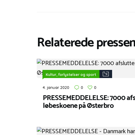
Relaterede presse
Kultur, forlystelser og sport
4. januar 2020
0
0
PRESSEMEDDELELSE: 7000 afslu
løbeskoene på Østerbro