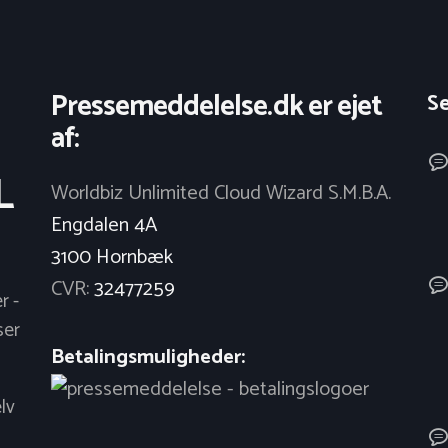
Pressemeddelelse.dk er ejet
S
af:
L
Worldbiz Unlimited Cloud Wizard S.M.B.A.
Engdalen 4A
3100 Hornbæk
CVR:
32477259
r -
ser
Betalingsmuligheder:
lv