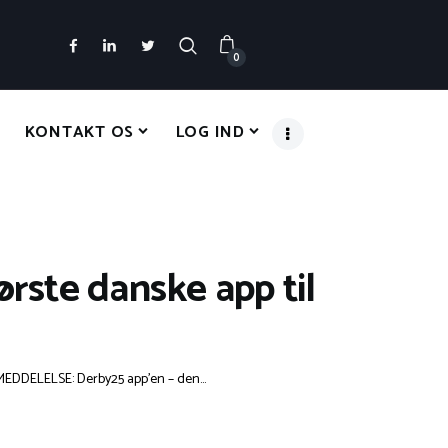
0
KONTAKT OS
LOG IND
ste danske app til
EDDELELSE: Derby25 app’en – den...