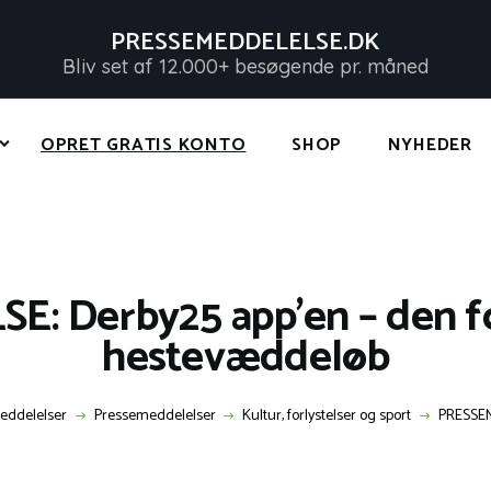
FORSIDE
PRESSEMEDDELELSE.DK
PRESSEMEDDELELSER
Bliv set af 12.000+ besøgende pr. måned
PRESSEMEDDELELSE.DK
OPRET GRATIS KONTO
Bliv set af 12.000+ besøgende pr. måned
OPRET GRATIS KONTO
SHOP
NYHEDER
SHOP
NYHEDER
KONTAKT OS
 Derby25 app’en – den før
LOG IND
hestevæddeløb
eddelelser
Pressemeddelelser
Kultur, forlystelser og sport
PRESSEM