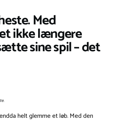
 heste. Med
et ikke længere
tte sine spil – det
te.
 endda helt glemme et løb. Med den