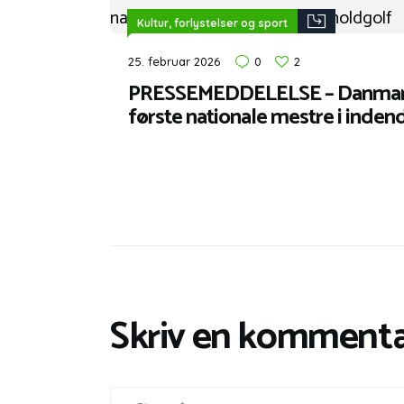
Kultur, forlystelser og sport
25. februar 2026
0
2
PRESSEMEDDELELSE – Danmark 
første nationale mestre i inden
Skriv en kommenta