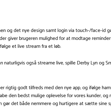
nen og det nye design samt login via touch-/face-id g
er giver brugeren mulighed for at modtage reminders f
følge et live stream fra et løb.
 naturligvis også streame live, spille Derby Lyn og Sm
, er rigtig godt tilfreds med den nye app, og ifølge ha
kabe den bedst mulige oplevelse for vores kunder, og
n gør det både nemmere og hurtigere at sætte sine spil