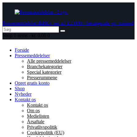
Bliv set af 12.000+ besøgende pr. måned
Pressemeddelelse.dk
Shop
0 items
-
kr. 0,00
0
Forside
Pressemeddelelser
Alle pressemeddelelser
Branchekategorier
Special kategorier
Presserummene
Opret gratis konto
Shop
Nyheder
Kontakt os
Kontakt os
Om os
Medielisten
Årsaftale
Privatlivspolitik
Cookiepolitik (EU)