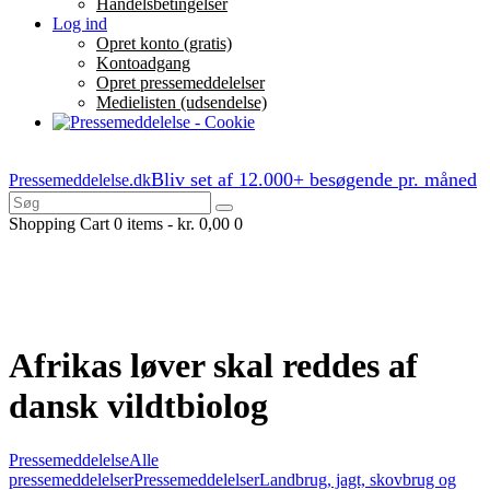
Handelsbetingelser
Log ind
Opret konto (gratis)
Kontoadgang
Opret pressemeddelelser
Medielisten (udsendelse)
Bliv set af 12.000+ besøgende pr. måned
Pressemeddelelse.dk
Shopping Cart
0 items
-
kr. 0,00
0
Afrikas løver skal reddes af
dansk vildtbiolog
Pressemeddelelse
Alle
pressemeddelelser
Pressemeddelelser
Landbrug, jagt, skovbrug og