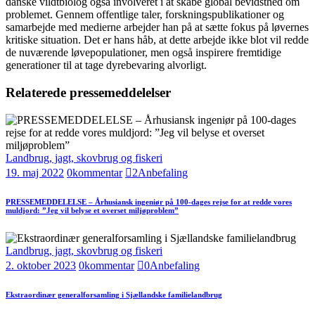
danske vildtbiolog også involveret i at skabe global bevidsthed om
problemet. Gennem offentlige taler, forskningspublikationer og
samarbejde med medierne arbejder han på at sætte fokus på løvernes
kritiske situation. Det er hans håb, at dette arbejde ikke blot vil redde
de nuværende løvepopulationer, men også inspirere fremtidige
generationer til at tage dyrebevaring alvorligt.
Relaterede pressemeddelelser
Landbrug, jagt, skovbrug og fiskeri
19. maj 2022
0
kommentar
2
Anbefaling
PRESSEMEDDELELSE – Århusiansk ingeniør på 100-dages rejse for at redde vores
muldjord: ”Jeg vil belyse et overset miljøproblem”
Landbrug, jagt, skovbrug og fiskeri
2. oktober 2023
0
kommentar
0
Anbefaling
Ekstraordinær generalforsamling i Sjællandske familielandbrug