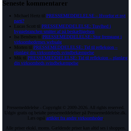
Seneste kommentarer
Michael Hertz
til
PRESSEMEDDELELSE – Hvorfor et nyt
parti?
Lucas Scott
til
PRESSEMEDDELELSE: Travlhed i
byggebranchen smitter af på beskæftigelsen
Isa Bendsen
til
PRESSEMEDDELELSE: Stor fremgang i
virksomhedernes websalg
Morten
til
PRESSEMEDDELELSE: Tid til refleksion –
planlæg din virksomheds svindbekæmpelse
Mik
til
PRESSEMEDDELELSE: Tid til refleksion – planlæg
din virksomheds svindbekæmpelse
Pressemeddelelse - Copyright © 2009-2026. All rights reserved.
Udgiv gratis og betalte pressemeddelelser på Pressemeddelelse.dk.
Læs også
artikler fra andre virksomheder
.
Alle priser ekskl. moms. Gældende priser kan altid ses i shoppen.