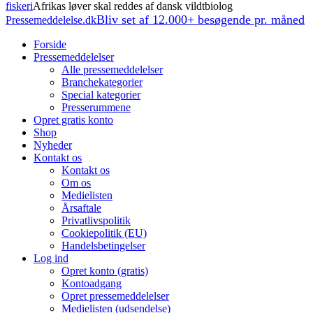
fiskeri
Afrikas løver skal reddes af dansk vildtbiolog
Bliv set af 12.000+ besøgende pr. måned
Pressemeddelelse.dk
Forside
Pressemeddelelser
Alle pressemeddelelser
Branchekategorier
Special kategorier
Presserummene
Opret gratis konto
Shop
Nyheder
Kontakt os
Kontakt os
Om os
Medielisten
Årsaftale
Privatlivspolitik
Cookiepolitik (EU)
Handelsbetingelser
Log ind
Opret konto (gratis)
Kontoadgang
Opret pressemeddelelser
Medielisten (udsendelse)