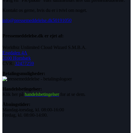
Vælg en "PR-pakke" eller sammensæt selv din pressemeddelelse.
Kontakt os gerne, hvis du er i tvivl om noget.
info@pressemeddelelse.dk
50191050
Pressemeddelelse.dk er ejet af:
Worldbiz Unlimited Cloud Wizard S.M.B.A.
Engdalen 4A
3100 Hornbæk
CVR:
32477259
Betalingsmuligheder:
Handelsbetingelser:
Klik her på
handelsbetingelser
for at se dem.
Åbningstider:
Mandag-torsdag, kl. 08:00-16:00
Fredag, kl. 08:00-14:00.