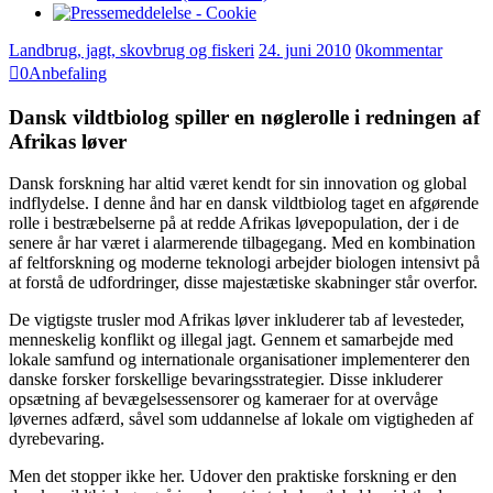
Landbrug, jagt, skovbrug og fiskeri
24. juni 2010
0
kommentar
0
Anbefaling
Dansk vildtbiolog spiller en nøglerolle i redningen af
Afrikas løver
Dansk forskning har altid været kendt for sin innovation og global
indflydelse. I denne ånd har en dansk vildtbiolog taget en afgørende
rolle i bestræbelserne på at redde Afrikas løvepopulation, der i de
senere år har været i alarmerende tilbagegang. Med en kombination
af feltforskning og moderne teknologi arbejder biologen intensivt på
at forstå de udfordringer, disse majestætiske skabninger står overfor.
De vigtigste trusler mod Afrikas løver inkluderer tab af levesteder,
menneskelig konflikt og illegal jagt. Gennem et samarbejde med
lokale samfund og internationale organisationer implementerer den
danske forsker forskellige bevaringsstrategier. Disse inkluderer
opsætning af bevægelsessensorer og kameraer for at overvåge
løvernes adfærd, såvel som uddannelse af lokale om vigtigheden af
dyrebevaring.
Men det stopper ikke her. Udover den praktiske forskning er den