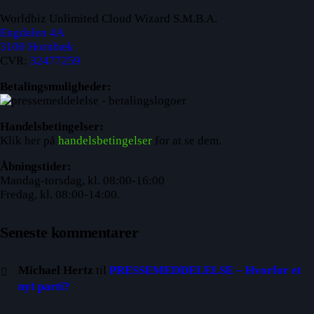
Worldbiz Unlimited Cloud Wizard S.M.B.A.
Engdalen 4A
3100 Hornbæk
CVR:
32477259
Betalingsmuligheder:
Handelsbetingelser:
Klik her på
handelsbetingelser
for at se dem.
Åbningstider:
Mandag-torsdag, kl. 08:00-16:00
Fredag, kl. 08:00-14:00.
Seneste kommentarer
Michael Hertz
til
PRESSEMEDDELELSE – Hvorfor et
nyt parti?