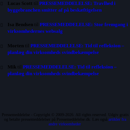
Lucas Scott
til
PRESSEMEDDELELSE: Travlhed i
byggebranchen smitter af på beskæftigelsen
Isa Bendsen
til
PRESSEMEDDELELSE: Stor fremgang i
virksomhedernes websalg
Morten
til
PRESSEMEDDELELSE: Tid til refleksion –
planlæg din virksomheds svindbekæmpelse
Mik
til
PRESSEMEDDELELSE: Tid til refleksion –
planlæg din virksomheds svindbekæmpelse
Pressemeddelelse - Copyright © 2009-2026. All rights reserved. Udgiv gratis
og betalte pressemeddelelser på Pressemeddelelse.dk. Læs også
artikler fra
andre virksomheder
.