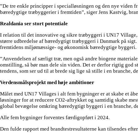
”De tre enkle principper i specialløsningen og den nye viden fr
bæredygtige træbyggerier i fremtiden”, siger Jens Kastvig, br
Realdania ser stort potentiale
I relation til det innovative og sikre træbyggeri i UN17 Villa
større udbredelse af bæredygtigt træbyggeri i Danmark på sigt. 
fremtidens miljømæssige- og økonomisk bæredygtige byggeri.
”Anvendelsen af særligt træ, men også andre biogene materiale
omstilling, så bør man dele sin viden. Det er derfor rigtig god st
tendens, som ser ud til at brede sig lige så stille i en branche,
Verdensmålsprojekt med høje ambitioner
Målet med UN17 Villages i alt fem bygninger er at skabe et åb
løsninger for at reducere CO2-aftrykket og samtidig skabe mest
global bevægelse omkring bæredygtigt byggeri i en branche, de
Alle fem bygninger forventes færdigopført i 2024.
Den fulde rapport med brandtestresultaterne kan tilsendes efte