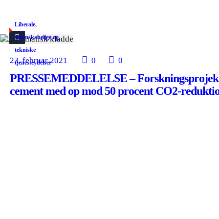
Liberale,
videnskabelige og
tekniske
23. februar 2021
0
0
tjenesteydelser
PRESSEMEDDELELSE – Forskningsprojekt s
cement med op mod 50 procent CO2-redukti