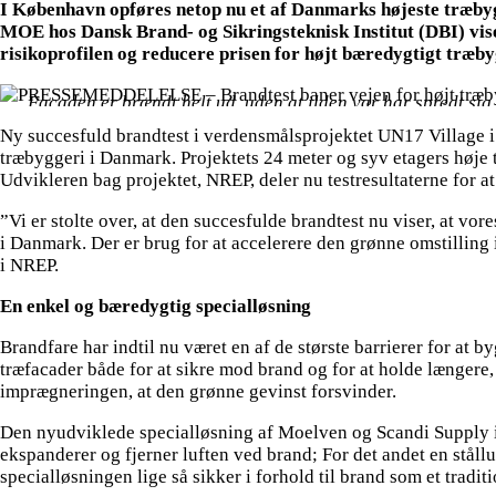
I København opføres netop nu et af Danmarks højeste træbyg
MOE hos Dansk Brand- og Sikringsteknisk Institut (DBI) vise
risikoprofilen og reducere prisen for højt bæredygtigt træby
Facaden er brændt helt ud, uden at ilden var har spredt sig
Ny succesfuld brandtest i verdensmålsprojektet UN17 Village 
træbyggeri i Danmark. Projektets 24 meter og syv etagers høj
Udvikleren bag projektet, NREP, deler nu testresultaterne for a
”Vi er stolte over, at den succesfulde brandtest nu viser, at vo
i Danmark. Der er brug for at accelerere den grønne omstilling
i NREP.
En enkel og bæredygtig specialløsning
Brandfare har indtil nu været en af de største barrierer for at
træfacader både for at sikre mod brand og for at holde længer
imprægneringen, at den grønne gevinst forsvinder.
Den nyudviklede specialløsning af Moelven og Scandi Supply i 
ekspanderer og fjerner luften ved brand; For det andet en stål
specialløsningen lige så sikker i forhold til brand som et tradit