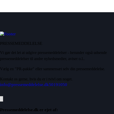
PRESSEMEDDELELSE
Vi gør det let at udgive pressemeddelelser - herunder også udsende
pressemeddelelser til andre nyhedsmedier, aviser o.l..
Vælg en "PR-pakke" eller sammensæt selv din pressemeddelelse.
Kontakt os gerne, hvis du er i tvivl om noget.
info@pressemeddelelse.dk
50191050
Pressemeddelelse.dk er ejet af: