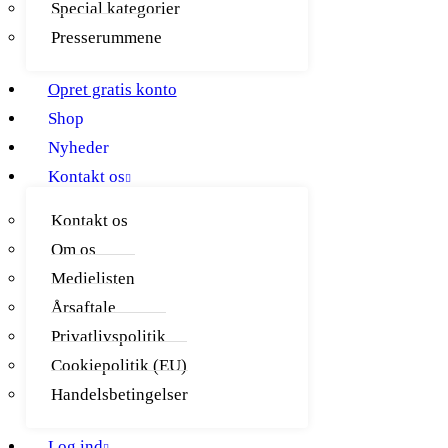
Special kategorier
Presserummene
Opret gratis konto
Shop
Nyheder
Kontakt os
Kontakt os
Om os
Medielisten
Årsaftale
Privatlivspolitik
Cookiepolitik (EU)
Handelsbetingelser
Log ind