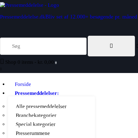
Bliv set af 12.000+ besøgende pr. måned
Pressemeddelelse.dk
Shop
0 items
-
kr. 0,00
0
Forside
Pressemeddelelser
Alle pressemeddelelser
Branchekategorier
Special kategorier
Presserummene