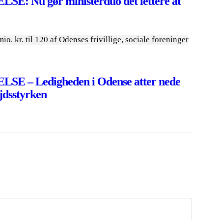
 Nu gør ministerduo det lettere at
 – Ledigheden i Odense atter nede
ejdsstyrken