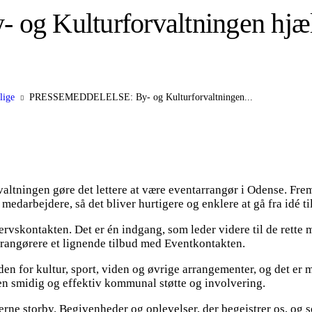
Kulturforvaltningen hjælp
lige
PRESSEMEDDELELSE: By- og Kulturforvaltningen...
rvaltningen gøre det lettere at være eventarrangør i Odense. F
medarbejdere, så det bliver hurtigere og enklere at gå fra idé ti
vskontakten. Det er én indgang, som leder videre til de rette m
rrangørere et lignende tilbud med Eventkontakten.
nden for kultur, sport, viden og øvrige arrangementer, og det er
 en smidig og effektiv kommunal støtte og involvering.
oderne storby. Begivenheder og oplevelser, der begejstrer os, og 