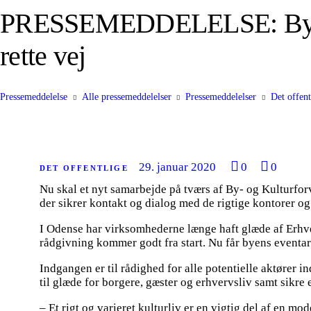
PRESSEMEDDELELSE: By- og 
rette vej
Pressemeddelelse
Alle pressemeddelelser
Pressemeddelelser
Det offent
29. januar 2020
0
0
DET OFFENTLIGE
Nu skal et nyt samarbejde på tværs af By- og Kulturfo
der sikrer kontakt og dialog med de rigtige kontorer og 
I Odense har virksomhederne længe haft glæde af Erhver
rådgivning kommer godt fra start. Nu får byens eventa
Indgangen er til rådighed for alle potentielle aktører i
til glæde for borgere, gæster og erhvervsliv samt sikre
– Et rigt og varieret kulturliv er en vigtig del af en m