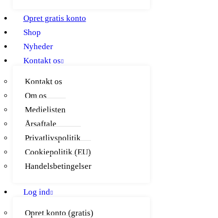
Opret gratis konto
Shop
Nyheder
Kontakt os
Kontakt os
Om os
Medielisten
Årsaftale
Privatlivspolitik
Cookiepolitik (EU)
Handelsbetingelser
Log ind
Opret konto (gratis)