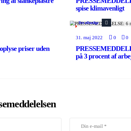
 af slankeplastre
PRESSEMEDDELELSE:
spise klimavenligt
Det offentlige
31. maj 2022
0
0
lyse priser uden
PRESSEMEDDELELSE
på 3 procent af arb
ssemeddelelsen