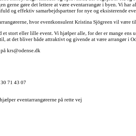
en gerne gøre det lettere at være eventarrangør i byen. Vi har 
ifuld og effektiv samarbejdspartner for nye og eksisterende eve
arrangørerne, hvor eventkonsulent Kristina Sjögreen vil være ti
 stort eller lille event. Vi hjælper alle, for der er mange ens 
il, at det bliver både attraktivt og givende at være arrangør i O
n på krs@odense.dk
: 30 71 43 07