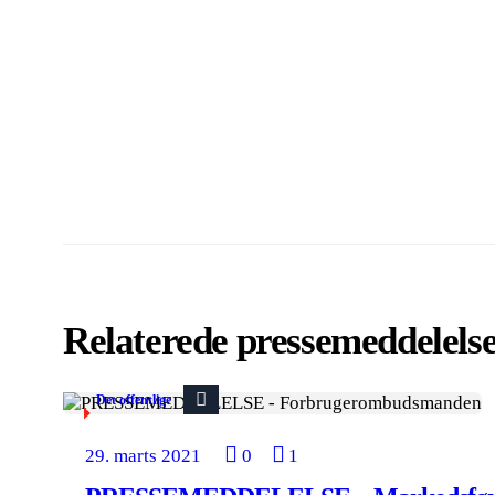
Relaterede pressemeddelels
Det offentlige
29. marts 2021
0
1