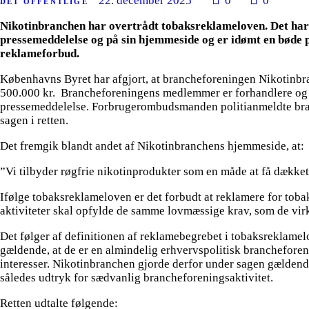
22. december 2025
0
0
DET OFFENTLIGE
Nikotinbranchen har overtrådt tobaksreklameloven. Det har
pressemeddelelse og på sin hjemmeside og er idømt en bøde 
reklameforbud.
Københavns Byret har afgjort, at brancheforeningen Nikotinbra
500.000 kr. Brancheforeningens medlemmer er forhandlere og p
pressemeddelelse. Forbrugerombudsmanden politianmeldte bra
sagen i retten.
Det fremgik blandt andet af Nikotinbranchens hjemmeside, at:
”Vi tilbyder røgfrie nikotinprodukter som en måde at få dækket 
Ifølge tobaksreklameloven er det forbudt at reklamere for to
aktiviteter skal opfylde de samme lovmæssige krav, som de vi
Det følger af definitionen af reklamebegrebet i tobaksreklamel
gældende, at de er en almindelig erhvervspolitisk brancheforen
interesser. Nikotinbranchen gjorde derfor under sagen gældend
således udtryk for sædvanlig brancheforeningsaktivitet.
Retten udtalte følgende: