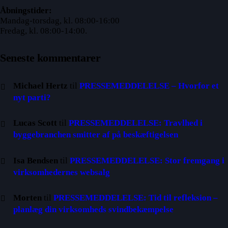
Åbningstider:
Mandag-torsdag, kl. 08:00-16:00
Fredag, kl. 08:00-14:00.
Seneste kommentarer
Michael Hertz
til
PRESSEMEDDELELSE – Hvorfor et
nyt parti?
Lucas Scott
til
PRESSEMEDDELELSE: Travlhed i
byggebranchen smitter af på beskæftigelsen
Isa Bendsen
til
PRESSEMEDDELELSE: Stor fremgang i
virksomhedernes websalg
Morten
til
PRESSEMEDDELELSE: Tid til refleksion –
planlæg din virksomheds svindbekæmpelse