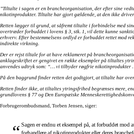
”Tiltalte i sagen er en brancheorganisation, der efter sine vedt
nikotinprodukter. Tiltalte har gjort gældende, at den ikke driver
Retten lægger til grund, at såfremt tiltalte i forbindelse med sin
overtræder forbuddet i lovens § 3, stk. 1, vil dette kunne sanktion
erhverv. Efter bestemmelsens ordlyd er forbuddet rettet mod rekl
indirekte virkning.
Der er rejst tiltale for at have reklameret på brancheorganis
anklageskriftet er gengivet en række eksempler på tiltaltes ytrin
anvendes udtryk som: “… vi tilbyder røgfrie nikotinprodukter 
På den baggrund finder retten det godtgjort, at tiltalte har ov
Retten finder ikke, at tiltaltes ytringsfrihed begrænses mere, 
grundlovens § 77 og Den Europæiske Menneskerettighedskonven
Forbrugerombudsmand, Torben Jensen, siger:
Sagen er endnu et eksempel på, at forbuddet mod at
forhandlere af nikotinprodukter eller deres branche