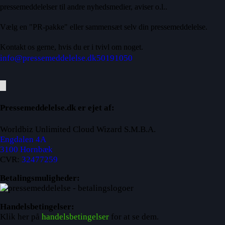
pressemeddelelser til andre nyhedsmedier, aviser o.l..
Vælg en "PR-pakke" eller sammensæt selv din pressemeddelelse.
Kontakt os gerne, hvis du er i tvivl om noget.
info@pressemeddelelse.dk
50191050
Pressemeddelelse.dk er ejet af:
Worldbiz Unlimited Cloud Wizard S.M.B.A.
Engdalen 4A
3100 Hornbæk
CVR:
32477259
Betalingsmuligheder:
Handelsbetingelser:
Klik her på
handelsbetingelser
for at se dem.