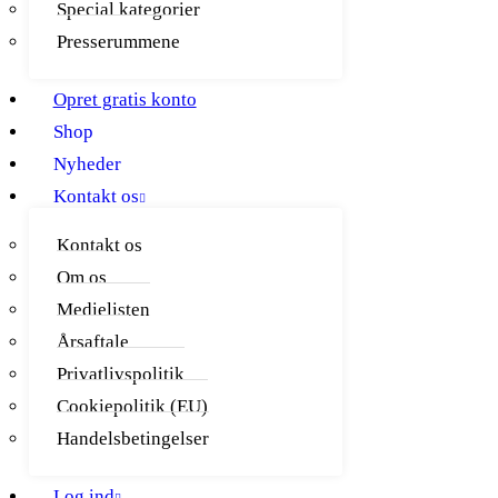
Special kategorier
Presserummene
Opret gratis konto
Shop
Nyheder
Kontakt os
Kontakt os
Om os
Medielisten
Årsaftale
Privatlivspolitik
Cookiepolitik (EU)
Handelsbetingelser
Log ind