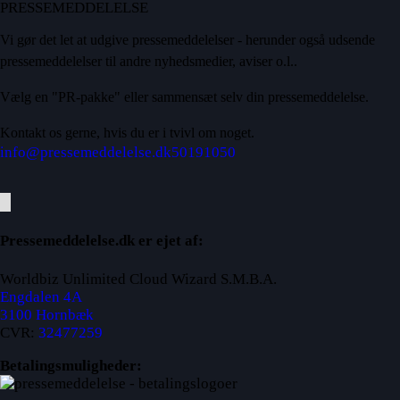
PRESSEMEDDELELSE
Vi gør det let at udgive pressemeddelelser - herunder også udsende
pressemeddelelser til andre nyhedsmedier, aviser o.l..
Vælg en "PR-pakke" eller sammensæt selv din pressemeddelelse.
Kontakt os gerne, hvis du er i tvivl om noget.
info@pressemeddelelse.dk
50191050
Pressemeddelelse.dk er ejet af:
Worldbiz Unlimited Cloud Wizard S.M.B.A.
Engdalen 4A
3100 Hornbæk
CVR:
32477259
Betalingsmuligheder: