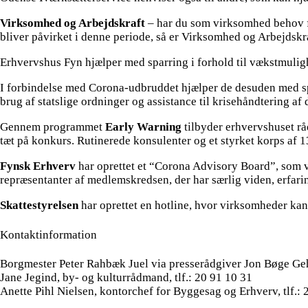
Virksomhed og Arbejdskraft
– har du som virksomhed behov fo
bliver påvirket i denne periode, så er Virksomhed og Arbejdskraf
Erhvervshus Fyn hjælper med sparring i forhold til vækstmuligh
I forbindelse med Corona-udbruddet hjælper de desuden med sp
brug af statslige ordninger og assistance til krisehåndtering af
Gennem programmet
Early Warning
tilbyder erhvervshuset rå
tæt på konkurs. Rutinerede konsulenter og et styrket korps af 13
Fynsk Erhverv
har oprettet et “Corona Advisory Board”, som vi
repræsentanter af medlemskredsen, der har særlig viden, erfaring
Skattestyrelsen
har oprettet en hotline, hvor virksomheder kan
Kontaktinformation
Borgmester Peter Rahbæk Juel via presserådgiver Jon Bøge Geh
Jane Jegind, by- og kulturrådmand, tlf.: 20 91 10 31
Anette Pihl Nielsen, kontorchef for Byggesag og Erhverv, tlf.: 