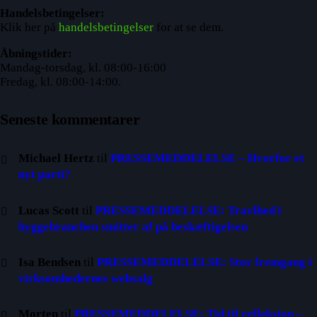
Handelsbetingelser:
Klik her på
handelsbetingelser
for at se dem.
Åbningstider:
Mandag-torsdag, kl. 08:00-16:00
Fredag, kl. 08:00-14:00.
Seneste kommentarer
Michael Hertz
til
PRESSEMEDDELELSE – Hvorfor et
nyt parti?
Lucas Scott
til
PRESSEMEDDELELSE: Travlhed i
byggebranchen smitter af på beskæftigelsen
Isa Bendsen
til
PRESSEMEDDELELSE: Stor fremgang i
virksomhedernes websalg
Morten
til
PRESSEMEDDELELSE: Tid til refleksion –