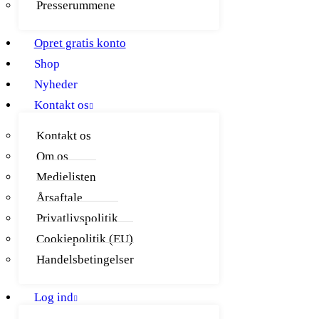
Presserummene
Opret gratis konto
Shop
Nyheder
Kontakt os
Kontakt os
Om os
Medielisten
Årsaftale
Privatlivspolitik
Cookiepolitik (EU)
Handelsbetingelser
Log ind