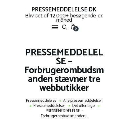
PRESSEMEDDELELSE.DK
Bliv set af 12.000+ besøgende pr.
måned
PRESSEMEDDELELSE.DK
0
Bliv set af 12.000+ besøgende pr. måned
PRESSEMEDDELEL
FORSIDE
SE –
PRESSEMEDDELELSER
Forbrugerombudsm
OPRET GRATIS KONTO
anden stævner tre
SHOP
NYHEDER
webbutikker
KONTAKT OS
LOG IND
Pressemeddelelse
Alle pressemeddelelser
Pressemeddelelser
Det offentlige
PRESSEMEDDELELSE –
Forbrugerombudsmanden...