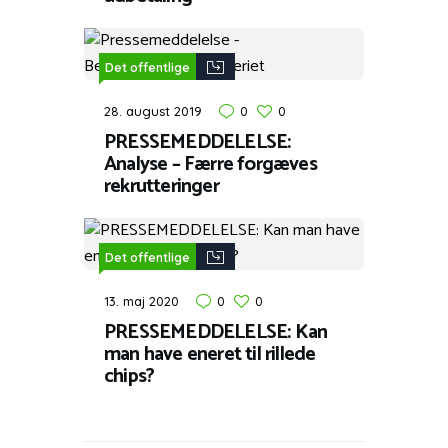
Det offentlige
28. august 2019
0
0
PRESSEMEDDELELSE:
Analyse – Færre forgæves
rekrutteringer
Det offentlige
13. maj 2020
0
0
PRESSEMEDDELELSE: Kan
man have eneret til rillede
chips?