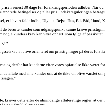
r prisen senest 30 dage før forsikringsperioden udløber. Når du 
e ændrede betingelser og/eller pris. Indeksreguleringen betragt
el, er i hvert fald: Indbo, Ulykke, Rejse, Hus, Bil, Båd, Hund, 
 de berørte kunder som udgangspunkt kunne kræve prisstigninge
m nogle kunders krav kan være ophørt, som følge af passivitet.
iger:
ingsselskab at blive orienteret om prisstigninger på deres forsik
ne og derfor har kunderne efter vores opfattelse ikke været forp
nde aftale med sine kunder om, at de ikke vil blive varslet om p
etssagen.”
le, kræver dette efter de almindelige aftaleretlige regler, at d
de og udtrykkelige accept.