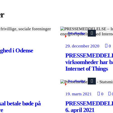
er
Det offentlige
29. december 2020
0
hed i Odense
PRESSEMEDDELELSE
virksomheder har ba
Internet of Things
Det offentlige
19. marts 2021
0
 betale bøde på
PRESSEMEDDELELSE
re
6. april 2021