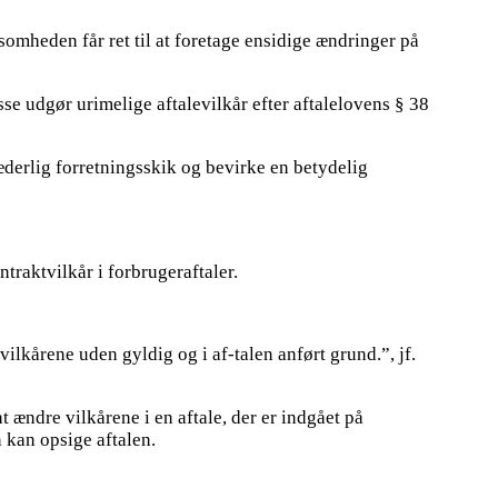
somheden får ret til at foretage ensidige ændringer på
sse udgør urimelige aftalevilkår efter aftalelovens § 38
d hæderlig forretningsskik og bevirke en betydelig
traktvilkår i forbrugeraftaler.
ilkårene uden gyldig og i af-talen anført grund.”, jf.
at ændre vilkårene i en aftale, der er indgået på
n kan opsige aftalen.