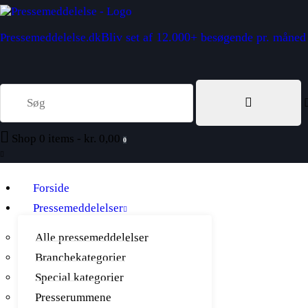
Bliv set af 12.000+ besøgende pr. måned
Pressemeddelelse.dk
Shop
0 items
-
kr. 0,00
0
Forside
Pressemeddelelser
Alle pressemeddelelser
Branchekategorier
Special kategorier
Presserummene