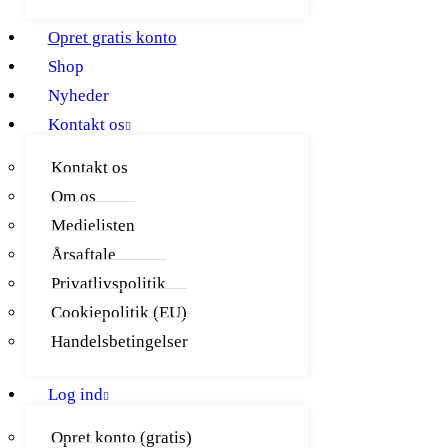
Opret gratis konto
Shop
Nyheder
Kontakt os
Kontakt os
Om os
Medielisten
Årsaftale
Privatlivspolitik
Cookiepolitik (EU)
Handelsbetingelser
Log ind
Opret konto (gratis)