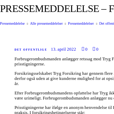
PRESSEMEDDELELSE – Forb
Pressemeddelelse
Alle pressemeddelelser
Pressemeddelelser
Det offent
13. april 2022
0
0
DET OFFENTLIGE
Forbrugerombudsmanden anlægger retssag mod Tryg Fors
prisstigningerne.
Forsikringsselskabet Tryg Forsikring har gennem flere 
derfor også uden at give kunderne mulighed for at opsig
år.
Efter Forbrugerombudsmandens opfattelse har Tryg ikke h
være urimeligt. Forbrugerombudsmanden anlægger nu e
Prisstigningerne har ifølge en anonym henvendelse til
praksis. I forsikringsbetingelserne står: