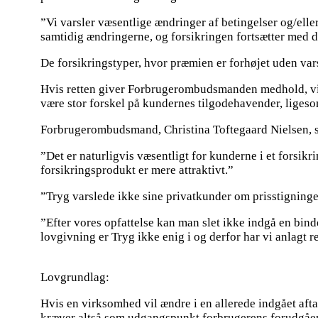
”Vi varsler væsentlige ændringer af betingelser og/elle
samtidig ændringerne, og forsikringen fortsætter med d
De forsikringstyper, hvor præmien er forhøjet uden vars
Hvis retten giver Forbrugerombudsmanden medhold, vil
være stor forskel på kundernes tilgodehavender, ligeso
Forbrugerombudsmand, Christina Toftegaard Nielsen, s
”Det er naturligvis væsentligt for kunderne i et forsikr
forsikringsprodukt er mere attraktivt.”
”Tryg varslede ikke sine privatkunder om prisstigninger
”Efter vores opfattelse kan man slet ikke indgå en binde
lovgivning er Tryg ikke enig i og derfor har vi anlagt r
Lovgrundlag:
Hvis en virksomhed vil ændre i en allerede indgået afta
kræver altså som udgangspunkt forbrugerens forudgåen