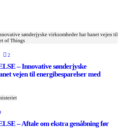
2
 – Innovative sønderjyske
net vejen til energibesparelser med
0
 – Aftale om ekstra genåbning før