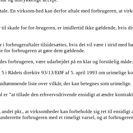
tale. En virksom-hed kan derfor aftale med forbrugeren, at virk
 til skade for for-brugeren, er imidlertid ikke gældende, hvis di
kår i forbrugeraftaler tilsidesættes, hvis det vil være i strid me
ade for forbrugeren at gøre dem gældende.
lbydes forbrugeren, være udarbejdet på en klar og forståelig måde.
5 i Rådets direktiv 93/13/EØF af 5. april 1993 om urimelige kon
e-udtømmende liste over vilkår, der kan betegnes som urimelige.
l er ”at tillade den erhvervsdrivende ensidigt at ændre kontraktv
, andet pkt., at virksomheder kan forbeholde sig ret til ensidigt 
 underrette forbrugeren med et rimeligt varsel, og at forbrugere