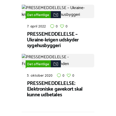
Det offentlige
7. april 2022
0
0
PRESSEMEDDELELSE –
Ukraine-krigen udskyder
sygehusbyggeri
Det offentlige
3. oktober 2020
0
0
PRESSEMEDDELELSE:
Elektroniske gavekort skal
kunne udbetales