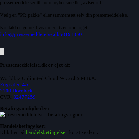
pressemeddelelser til andre nyhedsmedier, aviser o.l..
Vælg en "PR-pakke" eller sammensæt selv din pressemeddelelse.
Kontakt os gerne, hvis du er i tvivl om noget.
info@pressemeddelelse.dk
50191050
Pressemeddelelse.dk er ejet af:
Worldbiz Unlimited Cloud Wizard S.M.B.A.
Engdalen 4A
3100 Hornbæk
CVR:
32477259
Betalingsmuligheder:
Handelsbetingelser:
Klik her på
handelsbetingelser
for at se dem.