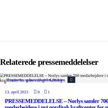
Relaterede pressemeddelelser
Pengeinstitut- og finansvirksomhed, forsikring
13. april 2021
0
1
PRESSEMEDDELELSE – Norlys samler 70
medarbejdere i nyt nordjysk kraftcenter for g