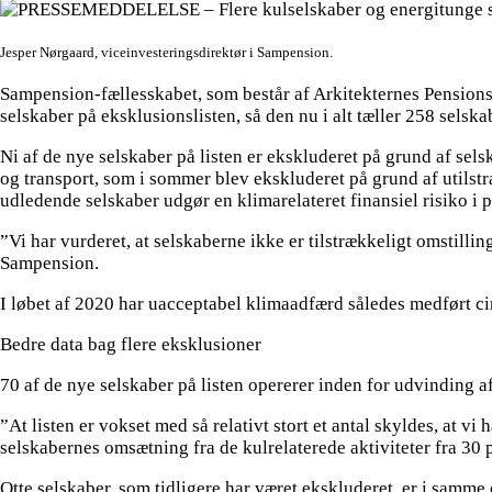
Jesper Nørgaard, viceinvesteringsdirektør i Sampension.
Sampension-fællesskabet, som består af Arkitekternes Pension
selskaber på eksklusionslisten, så den nu i alt tæller 258 selska
Ni af de nye selskaber på listen er ekskluderet på grund af sel
og transport, som i sommer blev ekskluderet på grund af utilst
udledende selskaber udgør en klimarelateret finansiel risiko i
”Vi har vurderet, at selskaberne ikke er tilstrækkeligt omstill
Sampension.
I løbet af 2020 har uacceptabel klimaadfærd således medført ci
Bedre data bag flere eksklusioner
70 af de nye selskaber på listen opererer inden for udvinding a
”At listen er vokset med så relativt stort et antal skyldes, at v
selskabernes omsætning fra de kulrelaterede aktiviteter fra 30 pc
Otte selskaber, som tidligere har været ekskluderet, er i samme