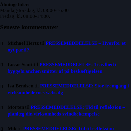
Åbningstider:
Mandag-torsdag, kl. 08:00-16:00
Fredag, kl. 08:00-14:00.
Seneste kommentarer
Michael Hertz
til
PRESSEMEDDELELSE – Hvorfor et
nyt parti?
Lucas Scott
til
PRESSEMEDDELELSE: Travlhed i
byggebranchen smitter af på beskæftigelsen
Isa Bendsen
til
PRESSEMEDDELELSE: Stor fremgang i
virksomhedernes websalg
Morten
til
PRESSEMEDDELELSE: Tid til refleksion –
planlæg din virksomheds svindbekæmpelse
Mik
til
PRESSEMEDDELELSE: Tid til refleksion –