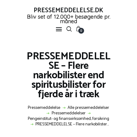
PRESSEMEDDELELSE.DK
Bliv set af 12.000+ besøgende pr.
måned
PRESSEMEDDELELSE.DK
0
Bliv set af 12.000+ besøgende pr. måned
PRESSEMEDDELEL
FORSIDE
SE – Flere
PRESSEMEDDELELSER
narkobilister end
OPRET GRATIS KONTO
spiritusbilister for
SHOP
NYHEDER
fjerde år i træk
KONTAKT OS
LOG IND
Pressemeddelelse
Alle pressemeddelelser
Pressemeddelelser
Pengeinstitut- og finansvirksomhed, forsikring
PRESSEMEDDELELSE – Flere narkobilister...