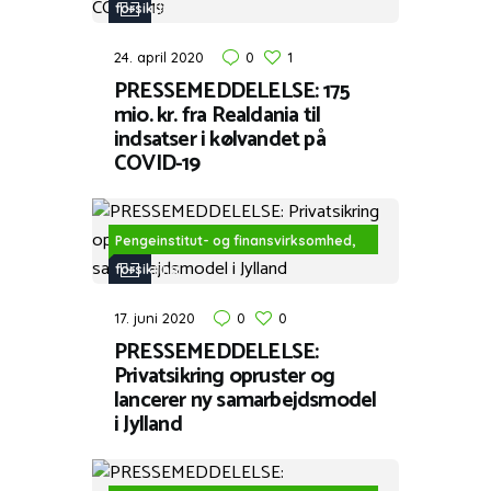
forsikring
24. april 2020
0
1
PRESSEMEDDELELSE: 175
mio. kr. fra Realdania til
indsatser i kølvandet på
COVID-19
Pengeinstitut- og finansvirksomhed,
forsikring
17. juni 2020
0
0
PRESSEMEDDELELSE:
Privatsikring opruster og
lancerer ny samarbejdsmodel
i Jylland