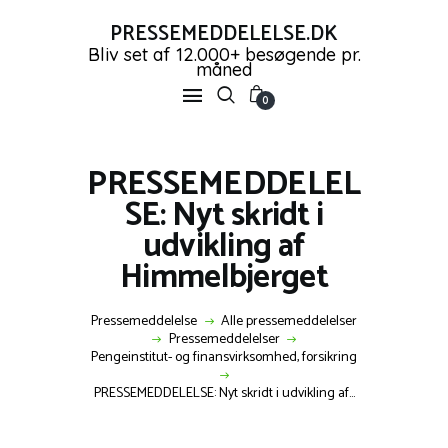
PRESSEMEDDELELSE.DK
Bliv set af 12.000+ besøgende pr.
måned
PRESSEMEDDELELSE.DK
0
Bliv set af 12.000+ besøgende pr. måned
FORSIDE
PRESSEMEDDELEL
PRESSEMEDDELELSER
SE: Nyt skridt i
OPRET GRATIS KONTO
udvikling af
SHOP
Himmelbjerget
NYHEDER
KONTAKT OS
Pressemeddelelse
Alle pressemeddelelser
LOG IND
Pressemeddelelser
Pengeinstitut- og finansvirksomhed, forsikring
PRESSEMEDDELELSE: Nyt skridt i udvikling af...