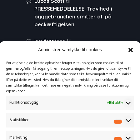
til
Lucas Scott
PRESSEMEDDELELSE: Travlhed i
byggebranchen smitter af på
beskæftigelsen
til
Isa Bendsen
PRESSEMEDDELELSE: Stor
Administrer samtykke til cookies
fremgang i virksomhedernes
For at give dig de bedste oplevelser bruger vi teknologier som cookies til at
websalg
gemme og/eller få adgang til enhedsoplysninger. Hvis du giver dit samtykke til
disse teknologier, kan vi behandle data som f.eks. browsingadfærd eller unikke
til
ID'er på dette websted. Hvis du ikke giver dit samtykke eller trækker dit
Morten
PRESSEMEDDELELSE:
samtykke tilbage, kan det have en negativ indvirkning på visse funktioner og
Tid til refleksion – planlæg din
egenskaber.
virksomheds
Funktionsdygtig
Altid aktiv
svindbekæmpelse
til
Mik
PRESSEMEDDELELSE: Tid
Statistikker
Statisti
til refleksion – planlæg din
virksomheds
Marketing