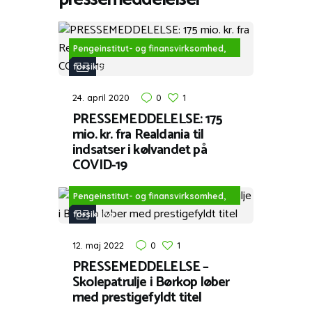
Pengeinstitut- og finansvirksomhed,
forsikring
24. april 2020
0
1
PRESSEMEDDELELSE: 175
mio. kr. fra Realdania til
indsatser i kølvandet på
COVID-19
Pengeinstitut- og finansvirksomhed,
forsikring
12. maj 2022
0
1
PRESSEMEDDELELSE –
Skolepatrulje i Børkop løber
med prestigefyldt titel