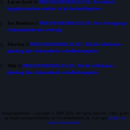
Lucas Scott
til
PRESSEMEDDELELSE: Travlhed i
byggebranchen smitter af på beskæftigelsen
Isa Bendsen
til
PRESSEMEDDELELSE: Stor fremgang i
virksomhedernes websalg
Morten
til
PRESSEMEDDELELSE: Tid til refleksion –
planlæg din virksomheds svindbekæmpelse
Mik
til
PRESSEMEDDELELSE: Tid til refleksion –
planlæg din virksomheds svindbekæmpelse
Pressemeddelelse - Copyright © 2009-2026. All rights reserved. Udgiv gratis
og betalte pressemeddelelser på Pressemeddelelse.dk. Læs også
artikler fra
andre virksomheder
.