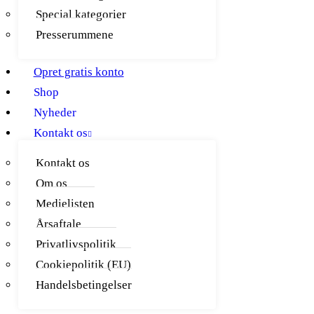
Special kategorier
Presserummene
Opret gratis konto
Shop
Nyheder
Kontakt os
Kontakt os
Om os
Medielisten
Årsaftale
Privatlivspolitik
Cookiepolitik (EU)
Handelsbetingelser