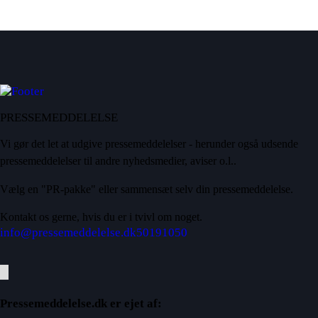
PRESSEMEDDELELSE
Vi gør det let at udgive pressemeddelelser - herunder også udsende
pressemeddelelser til andre nyhedsmedier, aviser o.l..
Vælg en "PR-pakke" eller sammensæt selv din pressemeddelelse.
Kontakt os gerne, hvis du er i tvivl om noget.
info@pressemeddelelse.dk
50191050
Pressemeddelelse.dk er ejet af: