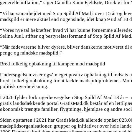
generelle inflation,” siger Camilla Kann Fjeldsøe, Direktør fo
“Vi har samarbejdet med Stop Spild Af Mad i over 15 år og le
madspild er mere aktuel end nogensinde, idet knap 9 ud af 10 d
“Vores nye tal bekræfter, hvad vi har kunne fornemme allerede:
Selina Juul, stifter og bestyrelsesformand af Stop Spild Af Mad
“Når fødevarerne bliver dyrere, bliver danskerne motiveret til 
penge og mindske madspild.”
Bred folkelig opbakning til kampen mod madspild
Undersøgelsen viser også meget positiv opbakning til indsats mo
bredt folkelig opbakning for at tackle madspildproblemet. Motiv
politisk overbevisning.
I 2026 fylder forbrugerbevægelsen Stop Spild Af Mad 18 år – me
gratis landsdækkende portal GratisMad.dk består af en lettilgæ
økonomisk trængte familier, flygtninge, hjemløse og andre soci
Siden opstarten i 2021 har GratisMad.dk allerede opnået 823.0
madspildsorganisationer, grupper og initiativer over hele lande
1000 Danmark butikker, donerer allerede overskudsmad ved hjæ