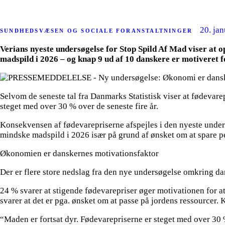
20. ja
SUNDHEDSVÆSEN OG SOCIALE FORANSTALTNINGER
Verians nyeste undersøgelse for Stop Spild Af Mad viser at
madspild i 2026 – og knap 9 ud af 10 danskere er motiveret f
Selvom de seneste tal fra Danmarks Statistisk viser at fødevarep
steget med over 30 % over de seneste fire år.
Konsekvensen af fødevarepriserne afspejles i den nyeste unders
mindske madspild i 2026 især på grund af ønsket om at spare pen
Økonomien er danskernes motivationsfaktor
Der er flere store nedslag fra den nye undersøgelse omkring dan
24 % svarer at stigende fødevarepriser øger motivationen for a
svarer at det er pga. ønsket om at passe på jordens ressourcer
“Maden er fortsat dyr. Fødevarepriserne er steget med over 30 % 