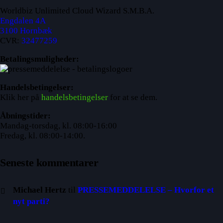
Worldbiz Unlimited Cloud Wizard S.M.B.A.
Engdalen 4A
3100 Hornbæk
CVR:
32477259
Betalingsmuligheder:
Handelsbetingelser:
Klik her på
handelsbetingelser
for at se dem.
Åbningstider:
Mandag-torsdag, kl. 08:00-16:00
Fredag, kl. 08:00-14:00.
Seneste kommentarer
Michael Hertz
til
PRESSEMEDDELELSE – Hvorfor et
nyt parti?