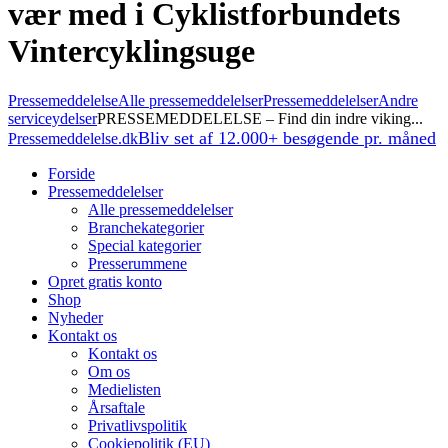
vær med i Cyklistforbundets
Vintercyklingsuge
Pressemeddelelse
Alle pressemeddelelser
Pressemeddelelser
Andre
serviceydelser
PRESSEMEDDELELSE – Find din indre viking...
Bliv set af 12.000+ besøgende pr. måned
Pressemeddelelse.dk
Forside
Pressemeddelelser
Alle pressemeddelelser
Branchekategorier
Special kategorier
Presserummene
Opret gratis konto
Shop
Nyheder
Kontakt os
Kontakt os
Om os
Medielisten
Årsaftale
Privatlivspolitik
Cookiepolitik (EU)