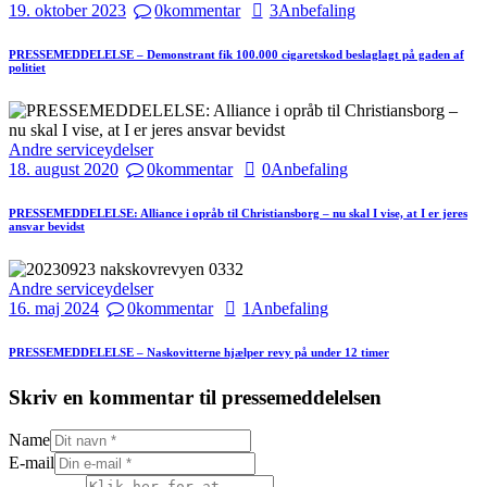
19. oktober 2023
0
kommentar
3
Anbefaling
PRESSEMEDDELELSE – Demonstrant fik 100.000 cigaretskod beslaglagt på gaden af
politiet
Andre serviceydelser
18. august 2020
0
kommentar
0
Anbefaling
PRESSEMEDDELELSE: Alliance i opråb til Christiansborg – nu skal I vise, at I er jeres
ansvar bevidst
Andre serviceydelser
16. maj 2024
0
kommentar
1
Anbefaling
PRESSEMEDDELELSE – Naskovitterne hjælper revy på under 12 timer
Skriv en kommentar til pressemeddelelsen
Name
E-mail