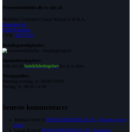
Pressemeddelelse.dk er ejet af:
Worldbiz Unlimited Cloud Wizard S.M.B.A.
Engdalen 4A
3100 Hornbæk
CVR:
32477259
Betalingsmuligheder:
Handelsbetingelser:
Klik her på
handelsbetingelser
for at se dem.
Åbningstider:
Mandag-torsdag, kl. 08:00-16:00
Fredag, kl. 08:00-14:00.
Seneste kommentarer
Michael Hertz
til
PRESSEMEDDELELSE – Hvorfor et nyt
parti?
Lucas Scott
til
PRESSEMEDDELELSE: Travlhed i