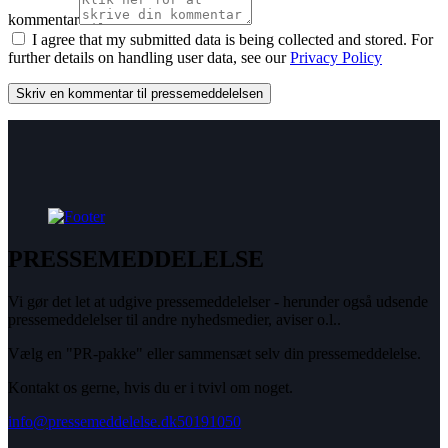
kommentar
I agree that my submitted data is being collected and stored. For
further details on handling user data, see our
Privacy Policy
PRESSEMEDDELELSE
Vi gør det let at udgive pressemeddelelser - herunder også udsende
pressemeddelelser til andre nyhedsmedier, aviser o.l..
Vælg en "PR-pakke" eller sammensæt selv din pressemeddelelse.
Kontakt os gerne, hvis du er i tvivl om noget.
info@pressemeddelelse.dk
50191050