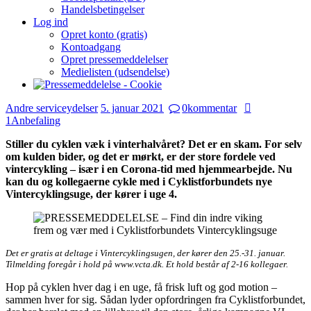
Handelsbetingelser
Log ind
Opret konto (gratis)
Kontoadgang
Opret pressemeddelelser
Medielisten (udsendelse)
Andre serviceydelser
5. januar 2021
0
kommentar
1
Anbefaling
Stiller du cyklen væk i vinterhalvåret? Det er en skam. For selv
om kulden bider, og det er mørkt, er der store fordele ved
vintercykling – især i en Corona-tid med hjemmearbejde. Nu
kan du og kollegaerne cykle med i Cyklistforbundets nye
Vintercyklingsuge, der kører i uge 4.
Det er gratis at deltage i Vintercyklingsugen, der kører den 25.-31. januar.
Tilmelding foregår i hold på www.vcta.dk. Et hold består af 2-16 kollegaer.
Hop på cyklen hver dag i en uge, få frisk luft og god motion –
sammen hver for sig. Sådan lyder opfordringen fra Cyklistforbundet,