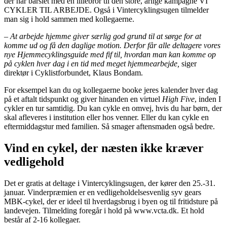
der har barslet med en lillebror til den store, årlige kampagne VI
CYKLER TIL ARBEJDE. Også i Vintercyklingsugen tilmelder
man sig i hold sammen med kollegaerne.
– At arbejde hjemme giver særlig god grund til at sørge for at
komme ud og få den daglige motion. Derfor får alle deltagere vores
nye Hjemmecyklingsguide med fif til, hvordan man kan komme op
på cyklen hver dag i en tid med meget hjemmearbejde,
siger
direktør i Cyklistforbundet, Klaus Bondam.
For eksempel kan du og kollegaerne booke jeres kalender hver dag
på et aftalt tidspunkt og giver hinanden en virtuel
High Five
, inden I
cykler en tur samtidig. Du kan cykle en omvej, hvis du har børn, der
skal afleveres i institution eller hos venner. Eller du kan cykle en
eftermiddagstur med familien. Så smager aftensmaden også bedre.
Vind en cykel, der næsten ikke kræver
vedligehold
Det er gratis at deltage i Vintercyklingsugen, der kører den 25.-31.
januar. Vinderpræmien er en vedligeholdelsesvenlig syv gears
MBK-cykel, der er ideel til hverdagsbrug i byen og til fritidsture på
landevejen. Tilmelding foregår i hold på www.vcta.dk. Et hold
består af 2-16 kollegaer.