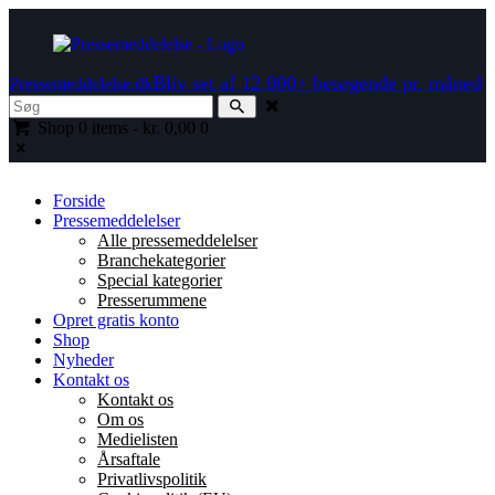
Bliv set af 12.000+ besøgende pr. måned
Pressemeddelelse.dk
Shop
0 items
-
kr. 0,00
0
Forside
Pressemeddelelser
Alle pressemeddelelser
Branchekategorier
Special kategorier
Presserummene
Opret gratis konto
Shop
Nyheder
Kontakt os
Kontakt os
Om os
Medielisten
Årsaftale
Privatlivspolitik