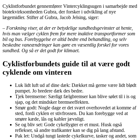
Cyklistforbundet gennemfører Vintercyklingsugen i samarbejde med
biotekvirksomheden Gubra, der forsker i udvikling af nye
lægemidler. Stifter af Gubra, Jacob Jelsing, siger:
– Forskning viser, at der er betydelige sundhedsgevinster at hente,
hvis man vælger cyklen frem for mere inaktive transportformer som
bil og bus. Forebyggelse er altid bedre end behandling, og selv
beskedne vaneændringer kan gøre en væsentlig forskel for vores
sundhed. Og så er det godt for klimaet.
Cyklistforbundets guide til at være godt
cyklende om vinteren
Luk lidt luft ud af dine dæk: Dækket må gerne være lidt blødt
pumpet. Jo bredere dæk des bedre.
Tjek bremserne: Særligt fælgbremser kan blive sølet til i is og
sjap, og det mindsker bremseeffekten.
Smør godt: Nogle dage er det svært overhovedet at komme af
sted, fordi cyklen er stivfrossen. Du kan forebygge ved at
smøre kæde, lås og kabler jævnligt.
Se og bliv set: Gode cykellygter er et must. Husk også
reflekser, så andre trafikanter kan se dig på lang afstand.
Pak let: Undgå tungt lastede cykelkurve, tasker og andet, som