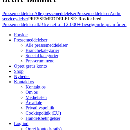
Pressemeddelelse
Alle pressemeddelelser
Pressemeddelelser
Andre
serviceydelser
PRESSEMEDDELELSE: Ros for bred...
Bliv set af 12.000+ besøgende pr. måned
Pressemeddelelse.dk
Forside
Pressemeddelelser
Alle pressemeddelelser
Branchekategorier
Special kategorier
Presserummene
Opret gratis konto
Shop
Nyheder
Kontakt os
Kontakt os
Om os
Medielisten
Årsaftale
Privatlivspolitik
Cookiepolitik (EU)
Handelsbetingelser
Log ind
Opret konto (gratis)