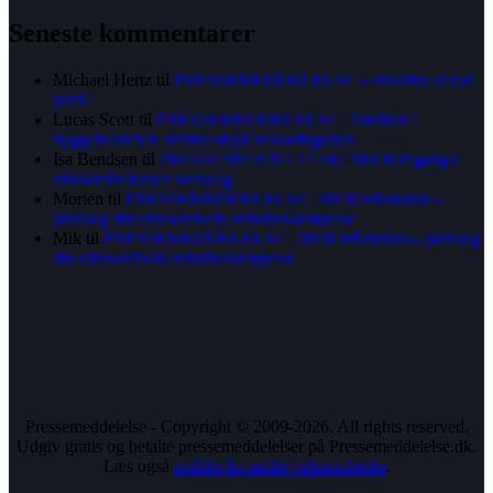
Seneste kommentarer
Michael Hertz
til
PRESSEMEDDELELSE – Hvorfor et nyt
parti?
Lucas Scott
til
PRESSEMEDDELELSE: Travlhed i
byggebranchen smitter af på beskæftigelsen
Isa Bendsen
til
PRESSEMEDDELELSE: Stor fremgang i
virksomhedernes websalg
Morten
til
PRESSEMEDDELELSE: Tid til refleksion –
planlæg din virksomheds svindbekæmpelse
Mik
til
PRESSEMEDDELELSE: Tid til refleksion – planlæg
din virksomheds svindbekæmpelse
Pressemeddelelse - Copyright © 2009-2026. All rights reserved.
Udgiv gratis og betalte pressemeddelelser på Pressemeddelelse.dk.
Læs også
artikler fra andre virksomheder
.