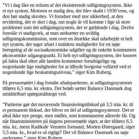
”Vi i dag fået en reform af det eksisterende udligningssystem. Ikke
et nyt system. Motoren er stadig den, der blev skabt i 1930’erne, og
den bør stadig skrottes. Vi forudser med stor sikkerhed, at den
revidering, der er sket i dag, om nogle år vil komme i lige så store
problemer som det udligningssystem, der er gældende i dag. Derfor
foreslår vi stadigvæk, at man nedsætter en uvildig
udligningskommission, som over en årrække skal udarbejde et helt
nyt system, der tager afsæt i nutidens muligheder for en nøje
beregning af de socioøkonomiske udgifter og de enkelte kommuners
økonomiske udgangspunkt. Et helt nyt udligningssystem, der baseret
på fakta skal sikre alle landets kommuner forudsigelige og
nogenlunde lige muligheder for at tilbyde borgerne velfærd ved et
nogenlunde lige beskatningsniveau,” siger Kim Ruberg.
På pressemødet i dag fortalte aftalepartierne, at udligningssystemet
tilføres 6,5 mia. kr. ekstra. Det beløb sætter Balance Danmark dog
umiddelbart spørgsmålstegn ved.
”Partierne gør det nuværende finansieringstilskud på 3,5 mia. kr. til
et permanent tilskud, der bliver en del af udligningssystemet. Det er
altså ikke nye penge, men midler, som kommunerne allerede får. Og
når finansministeren på dagens pressemøde siger, at der tilføres 6,5
mia. kr., mens Radikale Venstres formand, Morten Østergaard, siger
5,5 mia. kr., hvad er så rigtigt? Det vil Balance Danmark nu nøje
undersøge,” siger Kim Ruberg.