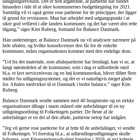
udligningsrevision. Det er helt afgørende, at partierne har fundet
hinanden i tide til at sikre kommunernes budgetlægning for 2021.
Samtidig vil vi også gerne rose partierne for de principper, der ligger
til grund for revisionen. Man har arbejdet med udgangspunkt i at
sikre god velfærd i alle landets kommuner, og det har været den rette
tilgang,” siger Kim Ruberg, formand for Balance Danmark.
Han understreger, at Balance Danmark nu vil analysere nærmere på
hele aftalen, og hvilke konsekvenser den får for de enkelte
kommuner, inden organisationen kommer med den endelige dom.
”Ud fra det materiale, som aftalepartierne har fremlagt, kan vi se, at
langt størstedelen af de kommuner, som i dag er udfordrede med
bl.a. et lavt serviceniveau og en høj kommuneskat, bliver tilført flere
midler fra udligningssystemet, og det er vi naturligvis meget glade
for. Aftalen medvirker til et Danmark i bedre balance,” siger Kim
Ruberg.
Balance Danmark sendte sammen med 40 borgmestre og en række
organisationer tilbage i marts måned otte anbefalinger til en ny
udligningsordning til Folketingets partier. De fleste af de
anbefalinger er en del af den aftale, partierne netop har indgået.
”Jeg vil gerne rose partierne for at lytte til de anbefalinger, vi sendte
til Folketinget. Vi foreslog bl.a., at udlændingeudligningen skulle
halveres, som Finansieringsudvalget foreslog i 2018, et nyt kriterie