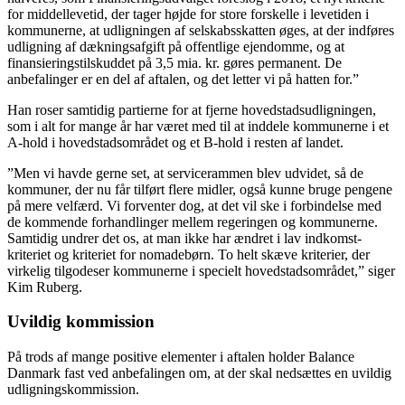
for middellevetid, der tager højde for store forskelle i levetiden i
kommunerne, at udligningen af selskabsskatten øges, at der indføres
udligning af dækningsafgift på offentlige ejendomme, og at
finansieringstilskuddet på 3,5 mia. kr. gøres permanent. De
anbefalinger er en del af aftalen, og det letter vi på hatten for.”
Han roser samtidig partierne for at fjerne hovedstadsudligningen,
som i alt for mange år har været med til at inddele kommunerne i et
A-hold i hovedstadsområdet og et B-hold i resten af landet.
”Men vi havde gerne set, at servicerammen blev udvidet, så de
kommuner, der nu får tilført flere midler, også kunne bruge pengene
på mere velfærd. Vi forventer dog, at det vil ske i forbindelse med
de kommende forhandlinger mellem regeringen og kommunerne.
Samtidig undrer det os, at man ikke har ændret i lav indkomst-
kriteriet og kriteriet for nomadebørn. To helt skæve kriterier, der
virkelig tilgodeser kommunerne i specielt hovedstadsområdet,” siger
Kim Ruberg.
Uvildig kommission
På trods af mange positive elementer i aftalen holder Balance
Danmark fast ved anbefalingen om, at der skal nedsættes en uvildig
udligningskommission.