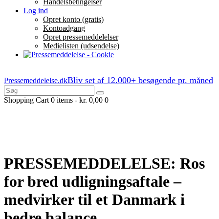
Handelsbetingelser
Log ind
Opret konto (gratis)
Kontoadgang
Opret pressemeddelelser
Medielisten (udsendelse)
Bliv set af 12.000+ besøgende pr. måned
Pressemeddelelse.dk
Shopping Cart
0 items
-
kr. 0,00
0
PRESSEMEDDELELSE: Ros
for bred udligningsaftale –
medvirker til et Danmark i
bedre balance