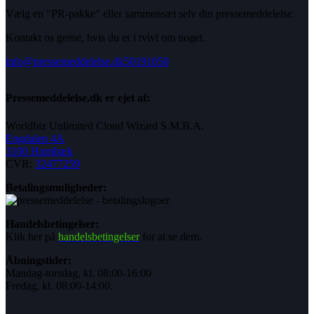
Vælg en "PR-pakke" eller sammensæt selv din pressemeddelelse.
Kontakt os gerne, hvis du er i tvivl om noget.
info@pressemeddelelse.dk
50191050
Pressemeddelelse.dk er ejet af:
Worldbiz Unlimited Cloud Wizard S.M.B.A.
Engdalen 4A
3100 Hornbæk
CVR:
32477259
Betalingsmuligheder:
Handelsbetingelser:
Klik her på
handelsbetingelser
for at se dem.
Åbningstider:
Mandag-torsdag, kl. 08:00-16:00
Fredag, kl. 08:00-14:00.