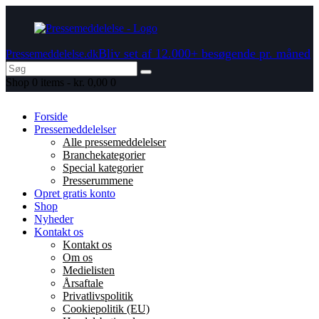
Bliv set af 12.000+ besøgende pr. måned
Pressemeddelelse.dk
Shop
0 items
-
kr. 0,00
0
Forside
Pressemeddelelser
Alle pressemeddelelser
Branchekategorier
Special kategorier
Presserummene
Opret gratis konto
Shop
Nyheder
Kontakt os
Kontakt os
Om os
Medielisten
Årsaftale
Privatlivspolitik
Cookiepolitik (EU)