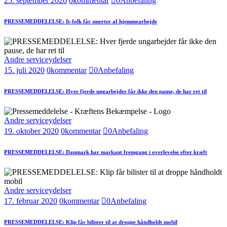
25. september 2020
0
kommentar
0
Anbefaling
PRESSEMEDDELELSE: It-folk får smerter af hjemmearbejde
Andre serviceydelser
15. juli 2020
0
kommentar
0
Anbefaling
PRESSEMEDDELELSE: Hver fjerde ungarbejder får ikke den pause, de har ret til
Andre serviceydelser
19. oktober 2020
0
kommentar
0
Anbefaling
PRESSEMEDDELELSE: Danmark har markant fremgang i overlevelse efter kræft
Andre serviceydelser
17. februar 2020
0
kommentar
0
Anbefaling
PRESSEMEDDELELSE: Klip får bilister til at droppe håndholdt mobil