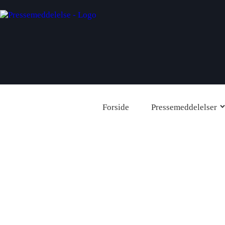
Pressemeddelelse.dk
Bliv set af 12.000+ besøgende pr. måned
FORSIDE
Forside
Pressemeddelelser
PRESSEMEDDELELSER
OPRET GRATIS KONTO
SHOP
NYHEDER
KONTAKT OS
LOG IND