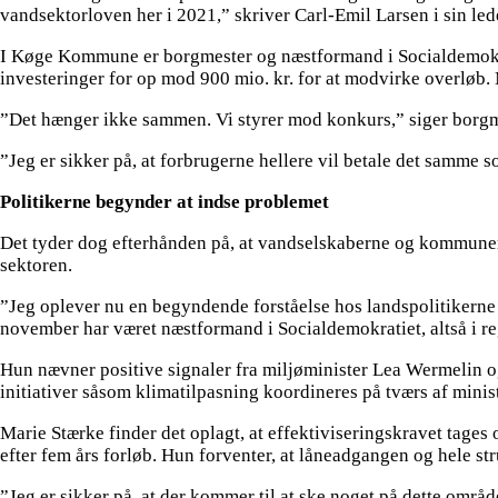
vandsektorloven her i 2021,” skriver Carl-Emil Larsen i sin led
I Køge Kommune er borgmester og næstformand i Socialdemokrati
investeringer for op mod 900 mio. kr. for at modvirke overløb. 
”Det hænger ikke sammen. Vi styrer mod konkurs,” siger borgm
”Jeg er sikker på, at forbrugerne hellere vil betale det samme s
Politikerne begynder at indse problemet
Det tyder dog efterhånden på, at vandselskaberne og kommunerne 
sektoren.
”Jeg oplever nu en begyndende forståelse hos landspolitikerne
november har været næstformand i Socialdemokratiet, altså i re
Hun nævner positive signaler fra miljøminister Lea Wermelin o
initiativer såsom klimatilpasning koordineres på tværs af minist
Marie Stærke finder det oplagt, at effektiviseringskravet tages o
efter fem års forløb. Hun forventer, at låneadgangen og hele st
”Jeg er sikker på, at der kommer til at ske noget på dette områd