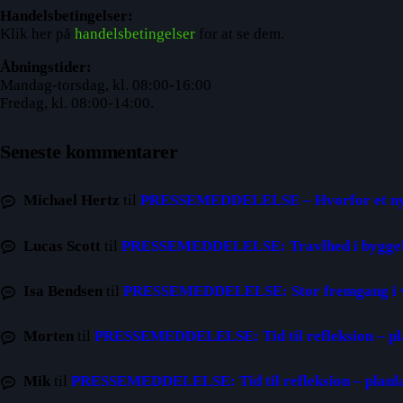
Handelsbetingelser:
Klik her på
handelsbetingelser
for at se dem.
Åbningstider:
Mandag-torsdag, kl. 08:00-16:00
Fredag, kl. 08:00-14:00.
Seneste kommentarer
Michael Hertz
til
PRESSEMEDDELELSE – Hvorfor et nyt
Lucas Scott
til
PRESSEMEDDELELSE: Travlhed i byggebra
Isa Bendsen
til
PRESSEMEDDELELSE: Stor fremgang i v
Morten
til
PRESSEMEDDELELSE: Tid til refleksion – pl
Mik
til
PRESSEMEDDELELSE: Tid til refleksion – planl