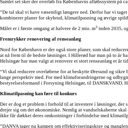
Samlet set sker der overløb fra Københavns afløbssystem på ca
”De tal skal vi have væsentligt længere ned. Derfor har vi taget
kombinerer planer for skybrud, klimatilpasning og øvrige spilde
3
Målet er i første omgang at halvere de 2 mio. m
inden 2035, og
Fremrykker renovering af renseanlæg
Nord for København er der også store planer, som skal reduc
at nå frem til de bedste løsninger. I Hillerød har man på to år
Helsingør har man valgt at renovere et stort renseanlæg et år ti
“Vi skal reducere overløbene for at beskytte Øresund og sikre b
lange perspektiv med. For med klimaforandringerne og udbygn
bestyrelsesformand i Forsyning Helsingør, til DANSKVAND. Han
Klimatilpasning kan føre til konkurs
Der er dog et problem i forhold til at investere i løsninger, 
drejer sig om det økonomiske. Nemlig at vandselskaberne skal ef
ikke får dækket deres omkostninger i forbindelse med klimatil
”DANVA tager nu kampen om effektiviseringskrav og manglende