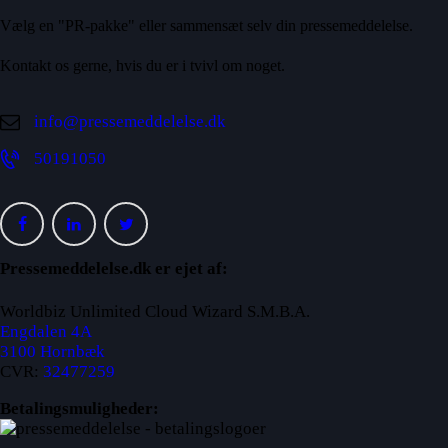
Vælg en "PR-pakke" eller sammensæt selv din pressemeddelelse.
Kontakt os gerne, hvis du er i tvivl om noget.
info@pressemeddelelse.dk
50191050
Pressemeddelelse.dk er ejet af:
Worldbiz Unlimited Cloud Wizard S.M.B.A.
Engdalen 4A
3100 Hornbæk
CVR:
32477259
Betalingsmuligheder: