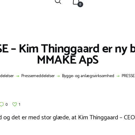
0
– Kim Thinggaard er ny be
MMAKE ApS
delelser
Pressemeddelelser
Bygge- og anlægsvirksomhed
PRESSEM
0
1
g det er med stor glæde, at Kim Thinggaard – CEO fo