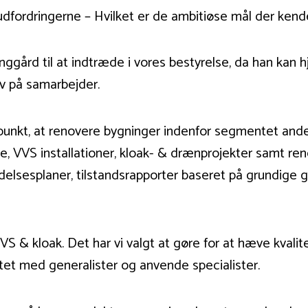
udfordringerne – Hvilket er de ambitiøse mål der ken
ggård til at indtræde i vores bestyrelse, da han kan
iv på samarbejder.
kt, at renovere bygninger indenfor segmentet andels
e, VVS installationer, kloak- & drænprojekter samt ren
delsesplaner, tilstandsrapporter baseret på grundig
S & kloak. Det har vi valgt at gøre for at hæve kvalit
ptet med generalister og anvende specialister.