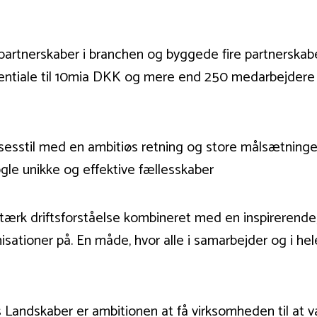
 partnerskaber i branchen og byggede fire partnerska
ntiale til 10mia DKK og mere end 250 medarbejdere på
sesstil med en ambitiøs retning og store målsætninger,
ogle unikke og effektive fællesskaber
tærk driftsforståelse kombineret med en inspirerende,
ationer på. En måde, hvor alle i samarbejder og i he
Landskaber er ambitionen at få virksomheden til at v