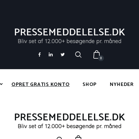
FORSIDE
PRESSEMEDDELELSER
PRESSEMEDDELELSE.DK
PRESSEMEDDELELSE.DK
OPRET GRATIS KONTO
Bliv set af 12.000+ besøgende pr. måned
Bliv set af 12.000+ besøgende pr. måned
SHOP
0
NYHEDER
KONTAKT OS
OPRET GRATIS KONTO
SHOP
NYHEDER
LOG IND
PRESSEMEDDELELSE.DK
Bliv set af 12.000+ besøgende pr. måned