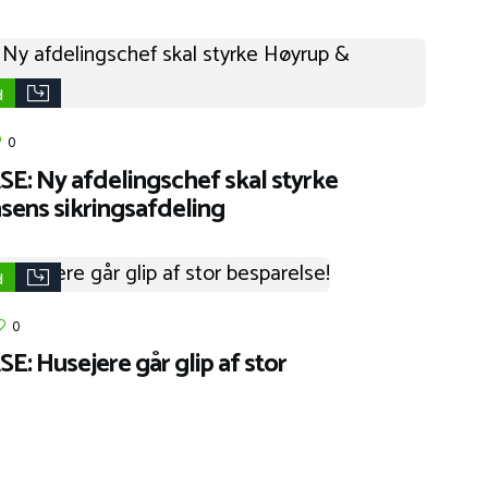
d
0
 Ny afdelingschef skal styrke
ens sikringsafdeling
d
0
 Husejere går glip af stor