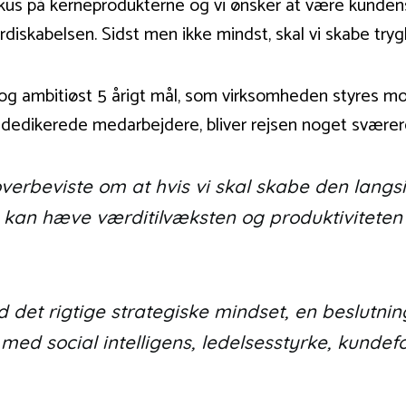
us på kerneprodukterne og vi ønsker at være kundens
diskabelsen. Sidst men ikke mindst, skal vi skabe tryg
 og ambitiøst 5 årigt mål, som virksomheden styres mod
 dedikerede medarbejdere, bliver rejsen noget sværer
overbeviste om at hvis vi skal skabe den lang
m kan hæve værditilvæksten og produktiviteten
 det rigtige strategiske mindset, en beslutni
med social intelligens, ledelsesstyrke, kundef