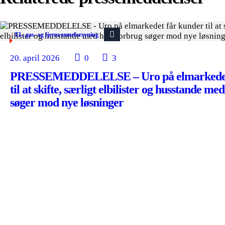
El-, gas- og fjernvarmeforsyning
20. april 2026
0
3
PRESSEMEDDELELSE – Uro på elmarkedet
til at skifte, særligt elbilister og husstande me
søger mod nye løsninger