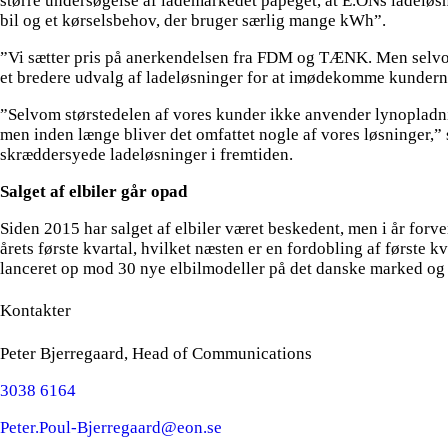
større undersøgelse af lademarkedet påpeget, at E.ONs ladeløsn
bil og et kørselsbehov, der bruger særlig mange kWh”.
”Vi sætter pris på anerkendelsen fra FDM og TÆNK. Men selvom v
et bredere udvalg af ladeløsninger for at imødekomme kunderne
”Selvom størstedelen af vores kunder ikke anvender lynopladnin
men inden længe bliver det omfattet nogle af vores løsninger,” 
skræddersyede ladeløsninger i fremtiden.
Salget af elbiler går opad
Siden 2015 har salget af elbiler været beskedent, men i år forvent
årets første kvartal, hvilket næsten er en fordobling af første k
lanceret op mod 30 nye elbilmodeller på det danske marked og
Kontakter
Peter Bjerregaard, Head of Communications
3038 6164
Peter.Poul-Bjerregaard@eon.se