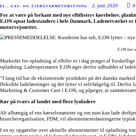
2. juni 2020
0
EL-, GAS- OG FJERNVARMEFORSYNING
For at være på forkant med nye elbilisters kørebehov, planlæ
E.ON opsat ladestandere i hele Danmark. Ladenetværket er i 
motorvejsnettet.
E.ON har al
Markedet for opladning af elbiler er i dag præget af forskelli
opladning. Ladeoperatøren E.ON øger derfor udbuddet af ladeløs
”I lang tid har de eksisterende produkter på det danske marked 
fleksible ladeløsninger og det lytter vi selvfølgelig til. Derf
Marketing & Customer Care i E.ON, og påpeger, at sammensætni
Kør på tværs af landet med flere lynladere
Alt afhængig af ens kørselsmønster og om man kan lade derhjemm
brancheorganisation, FDM, vil abonnementsløsningerne typisk væ
I en ny opgørelse over aktuelle abonnementer til opladning vur