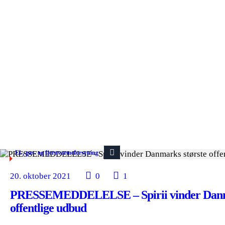
El-, gas- og fjernvarmeforsyning
20. oktober 2021
0
1
PRESSEMEDDELELSE – Spirii vinder Danma
offentlige udbud