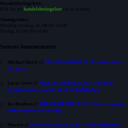
Handelsbetingelser:
Klik her på
handelsbetingelser
for at se dem.
Åbningstider:
Mandag-torsdag, kl. 08:00-16:00
Fredag, kl. 08:00-14:00.
Seneste kommentarer
Michael Hertz
til
PRESSEMEDDELELSE – Hvorfor et
nyt parti?
Lucas Scott
til
PRESSEMEDDELELSE: Travlhed i
byggebranchen smitter af på beskæftigelsen
Isa Bendsen
til
PRESSEMEDDELELSE: Stor fremgang i
virksomhedernes websalg
Morten
til
PRESSEMEDDELELSE: Tid til refleksion –