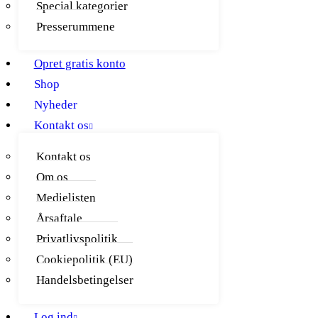
Special kategorier
Presserummene
Opret gratis konto
Shop
Nyheder
Kontakt os
Kontakt os
Om os
Medielisten
Årsaftale
Privatlivspolitik
Cookiepolitik (EU)
Handelsbetingelser
Log ind