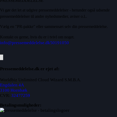
PRESSEMEDDELELSE
Vi gør det let at udgive pressemeddelelser - herunder også udsende
pressemeddelelser til andre nyhedsmedier, aviser o.l..
Vælg en "PR-pakke" eller sammensæt selv din pressemeddelelse.
Kontakt os gerne, hvis du er i tvivl om noget.
info@pressemeddelelse.dk
50191050
Pressemeddelelse.dk er ejet af:
Worldbiz Unlimited Cloud Wizard S.M.B.A.
Engdalen 4A
3100 Hornbæk
CVR:
32477259
Betalingsmuligheder: